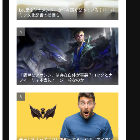
LoL民全体のメンタルが年々弱くなっている？ドーパ
ミン文化影響の指摘も
「簡単なアサシン」は存在自体が害悪？ロックとナ
フィーリは本当にイージー枠なのか
チャレ同士ってお互いを知ってるけどさ、アイアン