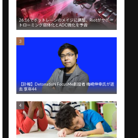
26.16でボットレーンのメイジに調整、Riotがサポー
トローミング弱体化とADC強化を予告
【訃報】DetonatioN FocusMe創設者 梅崎伸幸氏が逝
去 享年44