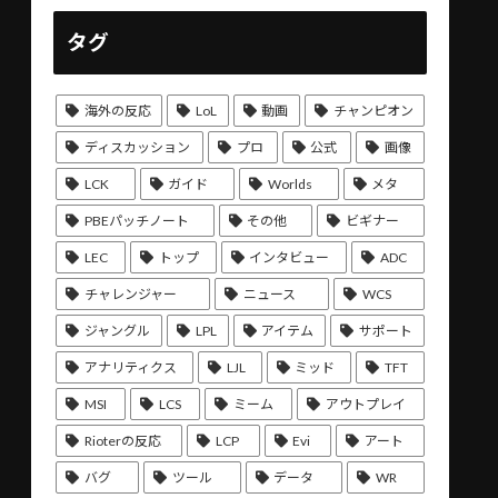
タグ
海外の反応
LoL
動画
チャンピオン
ディスカッション
プロ
公式
画像
LCK
ガイド
Worlds
メタ
PBEパッチノート
その他
ビギナー
LEC
トップ
インタビュー
ADC
チャレンジャー
ニュース
WCS
ジャングル
LPL
アイテム
サポート
アナリティクス
LJL
ミッド
TFT
MSI
LCS
ミーム
アウトプレイ
Rioterの反応
LCP
Evi
アート
バグ
ツール
データ
WR