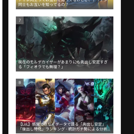
同士もお互いを知ってるの？
現在のモルデカイザーがあまりにも先出し安定すぎ
る「フィオラでも無理？」
【LoL】感覚ではなくデータで語る「先出し安定」
「後出し特化」ランキング - 統計ガチ勢による分析が
話題