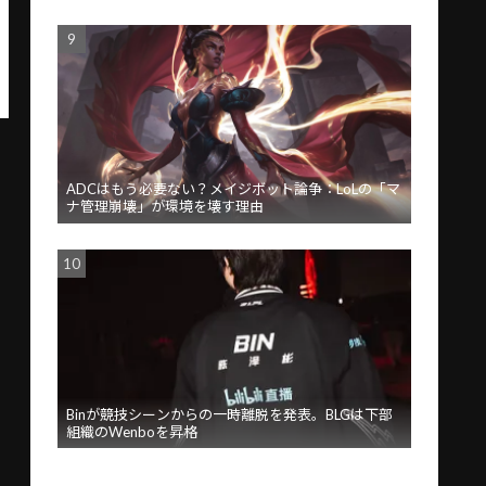
ADCはもう必要ない？メイジボット論争：LoLの「マ
ナ管理崩壊」が環境を壊す理由
Binが競技シーンからの一時離脱を発表。BLGは下部
組織のWenboを昇格