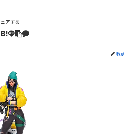
シェアする
職忍