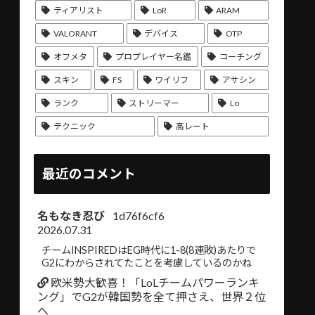
ティアリスト
LoR
ARAM
VALORANT
デバイス
OTP
オフメタ
プロプレイヤー名鑑
コーチング
スキン
FS
ワイリフ
アサシン
ランク
ストリーマー
Lo
テクニック
高レート
最近のコメント
名もなき忍び
1d76f6cf6
2026.07.31
チームINSPIREDはEG時代に1-8(8連敗)あたりで
G2にわからされてたことを考慮しているのかね
欧米勢大歓喜！「LoLチームパワーランキ
ング」でG2が韓国勢を全て押さえ、世界２位
へ