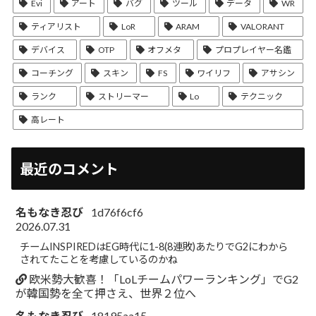
Evi
アート
バグ
ツール
データ
WR
ティアリスト
LoR
ARAM
VALORANT
デバイス
OTP
オフメタ
プロプレイヤー名鑑
コーチング
スキン
FS
ワイリフ
アサシン
ランク
ストリーマー
Lo
テクニック
高レート
最近のコメント
名もなき忍び
1d76f6cf6
2026.07.31
チームINSPIREDはEG時代に1-8(8連敗)あたりでG2にわから
されてたことを考慮しているのかね
欧米勢大歓喜！「LoLチームパワーランキング」でG2
が韓国勢を全て押さえ、世界２位へ
名もなき忍び
18195aa15