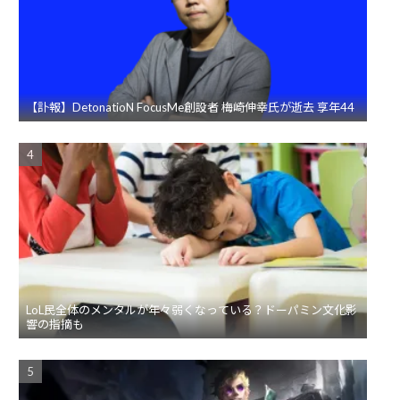
【訃報】DetonatioN FocusMe創設者 梅崎伸幸氏が逝去 享年44
LoL民全体のメンタルが年々弱くなっている？ドーパミン文化影
響の指摘も