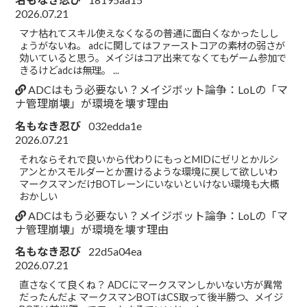
2026.07.21
マナ枯れてスキル使えなくなるの普通に面白くなかったしし
ょうがないね。 adcに関してはファーストコアの素材の弱さが
効いていると思う。メイジはコア出来てなくてもゲーム参加で
きるけどadcは無理。 ...
ADCはもう必要ない？メイジボット論争：LoLの「マ
ナ管理崩壊」が環境を壊す理由
名もなき忍び
032edda1e
2026.07.21
それならそれで良いから代わりにもっとMIDにゼリとかルシ
アンとかスモルダーとか置けるような環境に戻して欲しいわ
マークスマンだけBOTレーンにいないといけない環境も大概
おかしい
ADCはもう必要ない？メイジボット論争：LoLの「マ
ナ管理崩壊」が環境を壊す理由
名もなき忍び
22d5a04ea
2026.07.21
直さなくて良くね？ ADCにマークスマンしかいない方が異常
だったんだよ マークスマンBOTはCS取って後半勝つ、メイジ