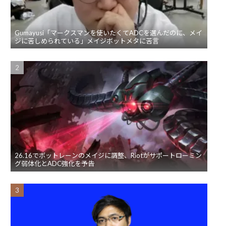
Gumayusi「マークスマンを使いたくてADCを選んだのに、メイ
ジに苦しめられている」メイジボットメタに苦言
26.16でボットレーンのメイジに調整、Riotがサポートローミン
グ弱体化とADC強化を予告