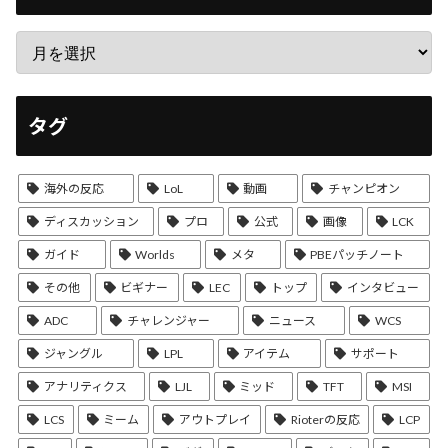
タグ
海外の反応
LoL
動画
チャンピオン
ディスカッション
プロ
公式
画像
LCK
ガイド
Worlds
メタ
PBEパッチノート
その他
ビギナー
LEC
トップ
インタビュー
ADC
チャレンジャー
ニュース
WCS
ジャングル
LPL
アイテム
サポート
アナリティクス
LJL
ミッド
TFT
MSI
LCS
ミーム
アウトプレイ
Rioterの反応
LCP