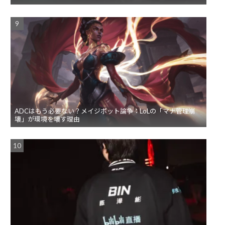
ADCはもう必要ない？メイジボット論争：LoLの「マナ管理崩
壊」が環境を壊す理由