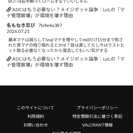
BOTは前半勝ってロームするでいいじゃん
ADCはもう必要ない？メイジボット論争：LoLの「マ
ナ管理崩壊」が環境を壊す理由
名もなき忍び
7b4e4a387
2026.07.21
基本マナは減らしてlvupマナを増やしてmidだけ15分まで倒さ
れた青マナの残り取れるとかは？昔は渡してたし今はラストヒ
ット取る必要なくなったから復活してもいい気がする
ADCはもう必要ない？メイジボット論争：LoLの「マ
ナ管理崩壊」が環境を壊す理由
このサイトについて
プライバシーポリシー
利用規約
特定商取引法に基づく表記
お問い合わせ
VALORANT情報