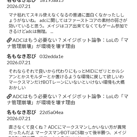
2026.07.21
マナ枯れてスキル使えなくなるの普通に面白くなかったしし
ょうがないね。 adcに関してはファーストコアの素材の弱さが
効いていると思う。メイジはコア出来てなくてもゲーム参加で
きるけどadcは無理。 ...
ADCはもう必要ない？メイジボット論争：LoLの「マ
ナ管理崩壊」が環境を壊す理由
名もなき忍び
032edda1e
2026.07.21
それならそれで良いから代わりにもっとMIDにゼリとかルシ
アンとかスモルダーとか置けるような環境に戻して欲しいわ
マークスマンだけBOTレーンにいないといけない環境も大概
おかしい
ADCはもう必要ない？メイジボット論争：LoLの「マ
ナ管理崩壊」が環境を壊す理由
名もなき忍び
22d5a04ea
2026.07.21
直さなくて良くね？ ADCにマークスマンしかいない方が異常
だったんだよ マークスマンBOTはCS取って後半勝つ、メイジ