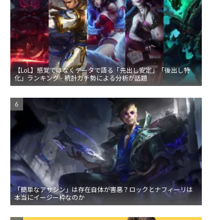
【LoL】感覚ではなくデータで語る「先出し安定」「後出し特
化」ランキング - 統計ガチ勢による分析が話題
「簡単なアサシン」は存在自体が害悪？ロックとナフィーリは
本当にイージー枠なのか