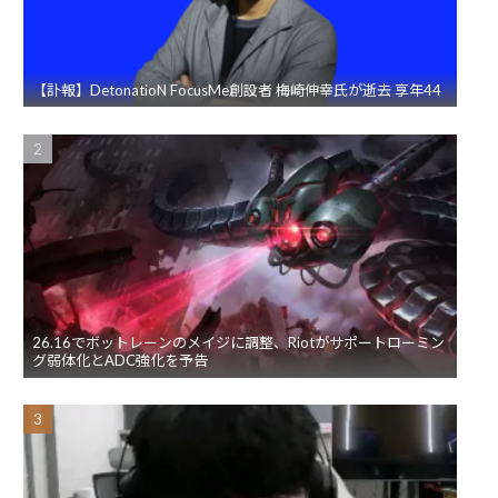
【訃報】DetonatioN FocusMe創設者 梅崎伸幸氏が逝去 享年44
26.16でボットレーンのメイジに調整、Riotがサポートローミン
グ弱体化とADC強化を予告