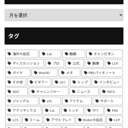
タグ
海外の反応
LoL
動画
チャンピオン
ディスカッション
プロ
公式
画像
LCK
ガイド
Worlds
メタ
PBEパッチノート
その他
ビギナー
LEC
トップ
インタビュー
ADC
チャレンジャー
ニュース
WCS
ジャングル
LPL
アイテム
サポート
アナリティクス
LJL
ミッド
TFT
MSI
LCS
ミーム
アウトプレイ
Rioterの反応
LCP