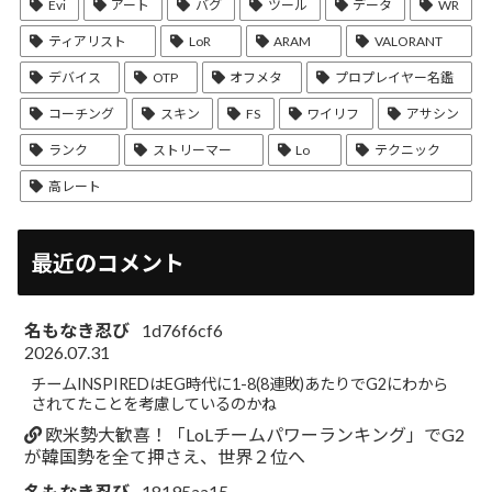
Evi
アート
バグ
ツール
データ
WR
ティアリスト
LoR
ARAM
VALORANT
デバイス
OTP
オフメタ
プロプレイヤー名鑑
コーチング
スキン
FS
ワイリフ
アサシン
ランク
ストリーマー
Lo
テクニック
高レート
最近のコメント
名もなき忍び
1d76f6cf6
2026.07.31
チームINSPIREDはEG時代に1-8(8連敗)あたりでG2にわから
されてたことを考慮しているのかね
欧米勢大歓喜！「LoLチームパワーランキング」でG2
が韓国勢を全て押さえ、世界２位へ
名もなき忍び
18195aa15