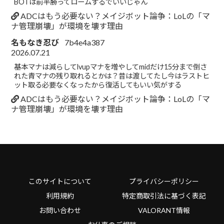
BOTは前半勝ってロームするでいいじゃん
ADCはもう必要ない？メイジボット論争：LoLの「マ
ナ管理崩壊」が環境を壊す理由
名もなき忍び
7b4e4a387
2026.07.21
基本マナは減らしてlvupマナを増やしてmidだけ15分まで倒さ
れた青マナの残り取れるとかは？昔は渡してたし今はラストヒ
ット取る必要なくなったから復活してもいい気がする
ADCはもう必要ない？メイジボット論争：LoLの「マ
ナ管理崩壊」が環境を壊す理由
このサイトについて
プライバシーポリシー
利用規約
特定商取引法に基づく表記
お問い合わせ
VALORANT情報