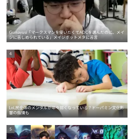
Gumayusi「マークスマンを使いたくてADCを選んだのに、メイ
ジに苦しめられている」メイジボットメタに苦言
LoL民全体のメンタルが年々弱くなっている？ドーパミン文化影
響の指摘も