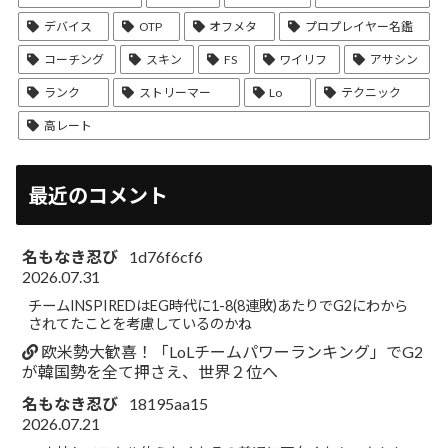
デバイス
OTP
オフメタ
プロプレイヤー名鑑
コーチング
スキン
FS
ワイリフ
アサシン
ランク
ストリーマー
Lo
テクニック
高レート
最近のコメント
名もなき忍び
1d76f6cf6
2026.07.31
チームINSPIREDはEG時代に1-8(8連敗)あたりでG2にわから
されてたことを考慮しているのかね
欧米勢大歓喜！「LoLチームパワーランキング」でG2
が韓国勢を全て押さえ、世界２位へ
名もなき忍び
18195aa15
2026.07.21