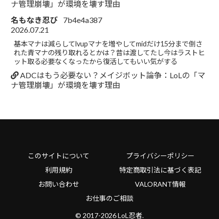
ナ管理崩壊」が環境を壊す理由
名もなき忍び
7b4e4a387
2026.07.21
基本マナは減らしてlvupマナを増やしてmidだけ15分まで倒さ
れた青マナの残り取れるとかは？昔は渡してたし今はラストヒ
ット取る必要なくなったから復活してもいい気がする
ADCはもう必要ない？メイジボット論争：LoLの「マ
ナ管理崩壊」が環境を壊す理由
このサイトについて
プライバシーポリシー
利用規約
特定商取引法に基づく表記
お問い合わせ
VALORANT情報
お仕事のご相談
© 2017-2026 LoL忍者.