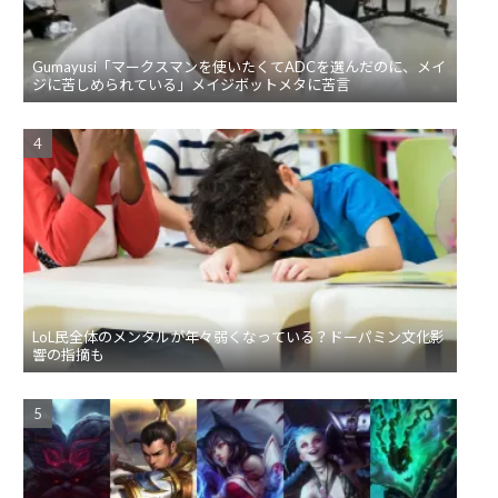
Gumayusi「マークスマンを使いたくてADCを選んだのに、メイ
ジに苦しめられている」メイジボットメタに苦言
LoL民全体のメンタルが年々弱くなっている？ドーパミン文化影
響の指摘も