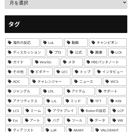
タグ
海外の反応
LoL
動画
チャンピオン
ディスカッション
プロ
公式
画像
LCK
ガイド
Worlds
メタ
PBEパッチノート
その他
ビギナー
LEC
トップ
インタビュー
ADC
チャレンジャー
ニュース
WCS
ジャングル
LPL
アイテム
サポート
アナリティクス
LJL
ミッド
TFT
MSI
LCS
ミーム
アウトプレイ
Rioterの反応
LCP
Evi
アート
バグ
ツール
データ
WR
ティアリスト
LoR
ARAM
VALORANT