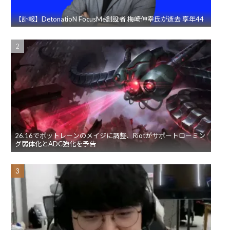
【訃報】DetonatioN FocusMe創設者 梅崎伸幸氏が逝去 享年44
26.16でボットレーンのメイジに調整、Riotがサポートローミン
グ弱体化とADC強化を予告