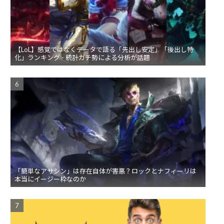
【LoL】感覚ではなくデータで語る「先出し安定」「後出し特
化」ランキング - 統計ガチ勢による分析が話題
「簡単なアサシン」は存在自体が害悪？ロックとナフィーリは
本当にイージー枠なのか