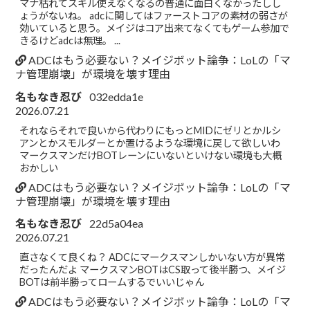
マナ枯れてスキル使えなくなるの普通に面白くなかったしし
ょうがないね。 adcに関してはファーストコアの素材の弱さが
効いていると思う。メイジはコア出来てなくてもゲーム参加で
きるけどadcは無理。 ...
ADCはもう必要ない？メイジボット論争：LoLの「マ
ナ管理崩壊」が環境を壊す理由
名もなき忍び
032edda1e
2026.07.21
それならそれで良いから代わりにもっとMIDにゼリとかルシ
アンとかスモルダーとか置けるような環境に戻して欲しいわ
マークスマンだけBOTレーンにいないといけない環境も大概
おかしい
ADCはもう必要ない？メイジボット論争：LoLの「マ
ナ管理崩壊」が環境を壊す理由
名もなき忍び
22d5a04ea
2026.07.21
直さなくて良くね？ ADCにマークスマンしかいない方が異常
だったんだよ マークスマンBOTはCS取って後半勝つ、メイジ
BOTは前半勝ってロームするでいいじゃん
ADCはもう必要ない？メイジボット論争：LoLの「マ