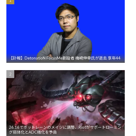
【訃報】DetonatioN FocusMe創設者 梅崎伸幸氏が逝去 享年44
26.16でボットレーンのメイジに調整、Riotがサポートローミン
グ弱体化とADC強化を予告