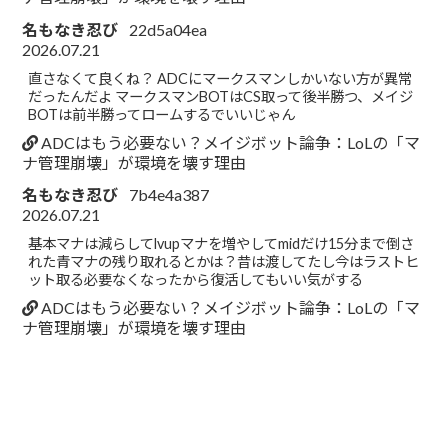
名もなき忍び
22d5a04ea
2026.07.21
直さなくて良くね？ ADCにマークスマンしかいない方が異常
だったんだよ マークスマンBOTはCS取って後半勝つ、メイジ
BOTは前半勝ってロームするでいいじゃん
ADCはもう必要ない？メイジボット論争：LoLの「マ
ナ管理崩壊」が環境を壊す理由
名もなき忍び
7b4e4a387
2026.07.21
基本マナは減らしてlvupマナを増やしてmidだけ15分まで倒さ
れた青マナの残り取れるとかは？昔は渡してたし今はラストヒ
ット取る必要なくなったから復活してもいい気がする
ADCはもう必要ない？メイジボット論争：LoLの「マ
ナ管理崩壊」が環境を壊す理由