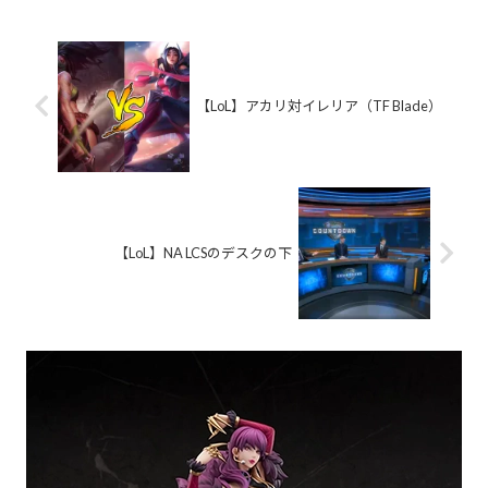
【LoL】アカリ対イレリア（TF Blade）
【LoL】NA LCSのデスクの下