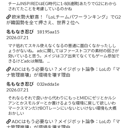
チームINSPIREDはEG時代に1-8(8連敗)あたりでG2にわから
されてたことを考慮しているのかね
欧米勢大歓喜！「LoLチームパワーランキング」でG2
が韓国勢を全て押さえ、世界２位へ
名もなき忍び
18195aa15
2026.07.21
マナ枯れてスキル使えなくなるの普通に面白くなかったしし
ょうがないね。 adcに関してはファーストコアの素材の弱さが
効いていると思う。メイジはコア出来てなくてもゲーム参加で
きるけどadcは無理。 ...
ADCはもう必要ない？メイジボット論争：LoLの「マ
ナ管理崩壊」が環境を壊す理由
名もなき忍び
032edda1e
2026.07.21
それならそれで良いから代わりにもっとMIDにゼリとかルシ
アンとかスモルダーとか置けるような環境に戻して欲しいわ
マークスマンだけBOTレーンにいないといけない環境も大概
おかしい
ADCはもう必要ない？メイジボット論争：LoLの「マ
ナ管理崩壊」が環境を壊す理由