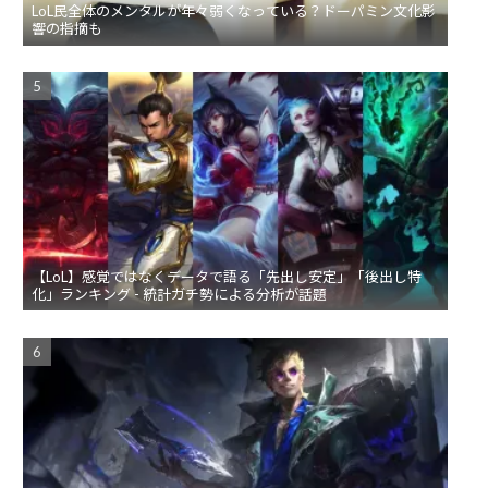
LoL民全体のメンタルが年々弱くなっている？ドーパミン文化影
響の指摘も
【LoL】感覚ではなくデータで語る「先出し安定」「後出し特
化」ランキング - 統計ガチ勢による分析が話題