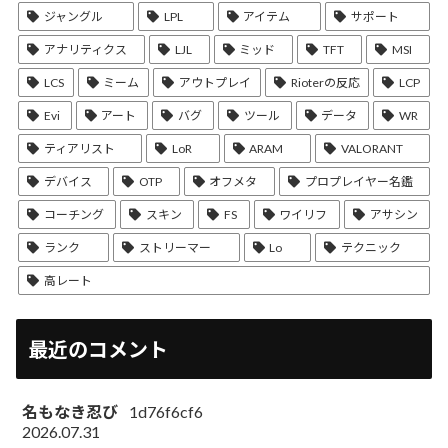
ジャングル
LPL
アイテム
サポート
アナリティクス
LJL
ミッド
TFT
MSI
LCS
ミーム
アウトプレイ
Rioterの反応
LCP
Evi
アート
バグ
ツール
データ
WR
ティアリスト
LoR
ARAM
VALORANT
デバイス
OTP
オフメタ
プロプレイヤー名鑑
コーチング
スキン
FS
ワイリフ
アサシン
ランク
ストリーマー
Lo
テクニック
高レート
最近のコメント
名もなき忍び
1d76f6cf6
2026.07.31