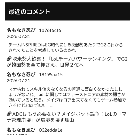
最近のコメント
名もなき忍び
1d76f6cf6
2026.07.31
チームINSPIREDはEG時代に1-8(8連敗)あたりでG2にわから
されてたことを考慮しているのかね
欧米勢大歓喜！「LoLチームパワーランキング」でG2
が韓国勢を全て押さえ、世界２位へ
名もなき忍び
18195aa15
2026.07.21
マナ枯れてスキル使えなくなるの普通に面白くなかったしし
ょうがないね。 adcに関してはファーストコアの素材の弱さが
効いていると思う。メイジはコア出来てなくてもゲーム参加で
きるけどadcは無理。 ...
ADCはもう必要ない？メイジボット論争：LoLの「マ
ナ管理崩壊」が環境を壊す理由
名もなき忍び
032edda1e