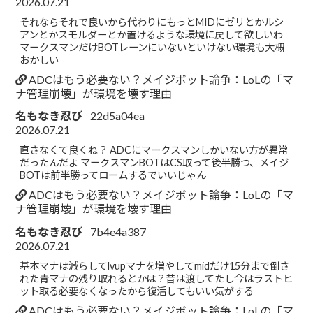
2026.07.21
それならそれで良いから代わりにもっとMIDにゼリとかルシ
アンとかスモルダーとか置けるような環境に戻して欲しいわ
マークスマンだけBOTレーンにいないといけない環境も大概
おかしい
ADCはもう必要ない？メイジボット論争：LoLの「マ
ナ管理崩壊」が環境を壊す理由
名もなき忍び
22d5a04ea
2026.07.21
直さなくて良くね？ ADCにマークスマンしかいない方が異常
だったんだよ マークスマンBOTはCS取って後半勝つ、メイジ
BOTは前半勝ってロームするでいいじゃん
ADCはもう必要ない？メイジボット論争：LoLの「マ
ナ管理崩壊」が環境を壊す理由
名もなき忍び
7b4e4a387
2026.07.21
基本マナは減らしてlvupマナを増やしてmidだけ15分まで倒さ
れた青マナの残り取れるとかは？昔は渡してたし今はラストヒ
ット取る必要なくなったから復活してもいい気がする
ADCはもう必要ない？メイジボット論争：LoLの「マ