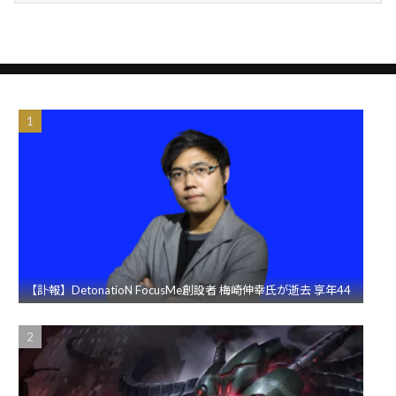
【訃報】DetonatioN FocusMe創設者 梅崎伸幸氏が逝去 享年44