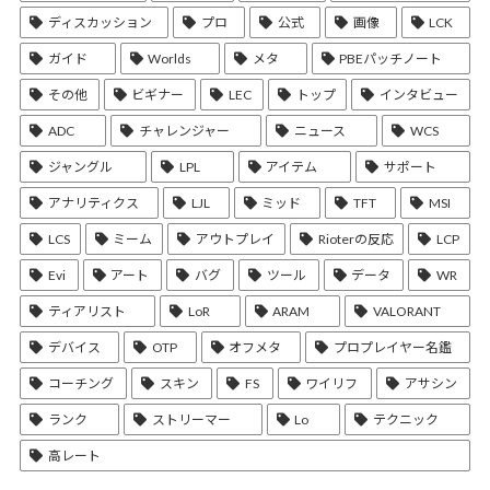
ディスカッション
プロ
公式
画像
LCK
ガイド
Worlds
メタ
PBEパッチノート
その他
ビギナー
LEC
トップ
インタビュー
ADC
チャレンジャー
ニュース
WCS
ジャングル
LPL
アイテム
サポート
アナリティクス
LJL
ミッド
TFT
MSI
LCS
ミーム
アウトプレイ
Rioterの反応
LCP
Evi
アート
バグ
ツール
データ
WR
ティアリスト
LoR
ARAM
VALORANT
デバイス
OTP
オフメタ
プロプレイヤー名鑑
コーチング
スキン
FS
ワイリフ
アサシン
ランク
ストリーマー
Lo
テクニック
高レート