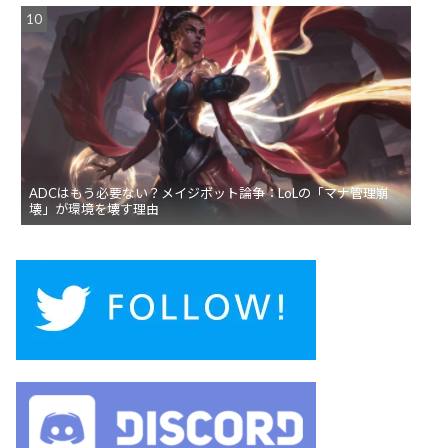
ADCはもう必要ない？メイジボット論争：LoLの「マナ管理崩
壊」が環境を壊す理由