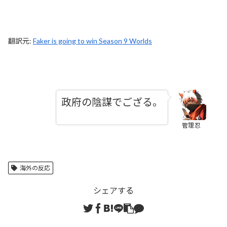
翻訳元:
Faker is going to win Season 9 Worlds
政府の陰謀でござる。
管理忍
海外の反応
シェアする