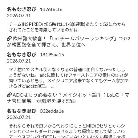
名もなき忍び
1d76f6cf6
2026.07.31
チームINSPIREDはEG時代に1-8(8連敗)あたりでG2にわから
されてたことを考慮しているのかね
欧米勢大歓喜！「LoLチームパワーランキング」でG2
が韓国勢を全て押さえ、世界２位へ
名もなき忍び
18195aa15
2026.07.21
マナ枯れてスキル使えなくなるの普通に面白くなかったしし
ょうがないね。 adcに関してはファーストコアの素材の弱さが
効いていると思う。メイジはコア出来てなくてもゲーム参加で
きるけどadcは無理。 ...
ADCはもう必要ない？メイジボット論争：LoLの「マ
ナ管理崩壊」が環境を壊す理由
名もなき忍び
032edda1e
2026.07.21
それならそれで良いから代わりにもっとMIDにゼリとかルシ
アンとかスモルダーとか置けるような環境に戻して欲しいわ
マークスマンだけBOTレーンにいないといけない環境も大概