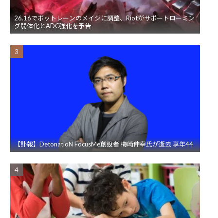
26.16でボットレーンのメイジに調整、Riotがサポートローミン
グ弱体化とADC強化を予告
【訃報】DetonatioN FocusMe創設者 梅崎伸幸氏が逝去 享年44