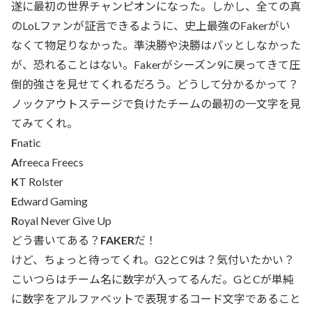
遂に最初の世界チャンピオンになった。しかし、全ての真
のLoLファンが証言できるように、史上最強のFakerがい
なくて物足りなかった。準決勝や決勝はパッとしなかった
が、恐れることはない。Fakerがシーズン9に戻ってきて圧
倒的強さを見せてくれるだろう。どうして分かるかって？
ノックアウトステージで負けたチームの最初の一文字を見
てみてくれ。
F
natic
A
freeca Freecs
K
T Rolster
E
dward Gaming
R
oyal Never Give Up
どう書いてある？
FAKER
だ！
けど、ちょっと待ってくれ。G2とC9は？気付いたかい？
こいつらはチーム名に数字が入ってるんだ。GとCが単純
に数字をアルファベットで表現するコード文字であること