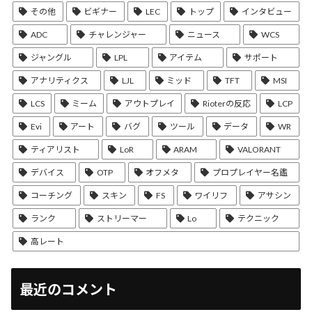
その他
ビギナー
LEC
トップ
インタビュー
ADC
チャレンジャー
ニュース
WCS
ジャングル
LPL
アイテム
サポート
アナリティクス
LJL
ミッド
TFT
MSI
LCS
ミーム
アウトプレイ
Rioterの反応
LCP
Evi
アート
バグ
ツール
データ
WR
ティアリスト
LoR
ARAM
VALORANT
デバイス
OTP
オフメタ
プロプレイヤー名鑑
コーチング
スキン
FS
ワイリフ
アサシン
ランク
ストリーマー
Lo
テクニック
高レート
最近のコメント