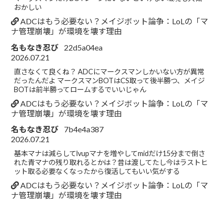
おかしい
ADCはもう必要ない？メイジボット論争：LoLの「マ
ナ管理崩壊」が環境を壊す理由
名もなき忍び
22d5a04ea
2026.07.21
直さなくて良くね？ ADCにマークスマンしかいない方が異常
だったんだよ マークスマンBOTはCS取って後半勝つ、メイジ
BOTは前半勝ってロームするでいいじゃん
ADCはもう必要ない？メイジボット論争：LoLの「マ
ナ管理崩壊」が環境を壊す理由
名もなき忍び
7b4e4a387
2026.07.21
基本マナは減らしてlvupマナを増やしてmidだけ15分まで倒さ
れた青マナの残り取れるとかは？昔は渡してたし今はラストヒ
ット取る必要なくなったから復活してもいい気がする
ADCはもう必要ない？メイジボット論争：LoLの「マ
ナ管理崩壊」が環境を壊す理由