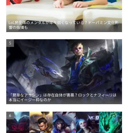
LoL民全体のメンタルが年々弱くなっている？ドーパミン文化影
響の指摘も
「簡単なアサシン」は存在自体が害悪？ロックとナフィーリは
本当にイージー枠なのか