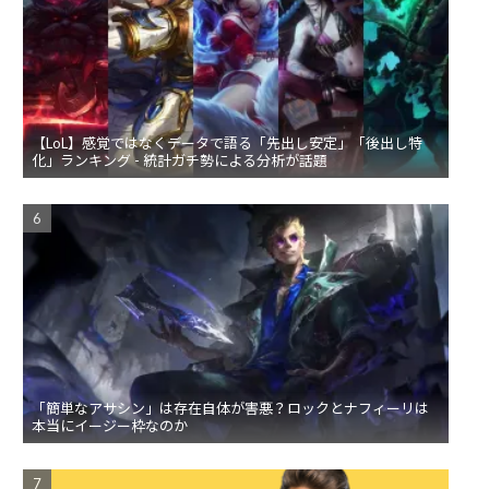
【LoL】感覚ではなくデータで語る「先出し安定」「後出し特
化」ランキング - 統計ガチ勢による分析が話題
「簡単なアサシン」は存在自体が害悪？ロックとナフィーリは
本当にイージー枠なのか