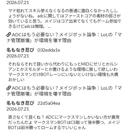
2026.07.21
マナ枯れてスキル使えなくなるの普通に面白くなかったしし
ょうがないね。 adcに関してはファーストコアの素材の弱さが
効いていると思う。メイジはコア出来てなくてもゲーム参加で
きるけどadcは無理。 ...
ADCはもう必要ない？メイジボット論争：LoLの「マ
ナ管理崩壊」が環境を壊す理由
名もなき忍び
032edda1e
2026.07.21
それならそれで良いから代わりにもっとMIDにゼリとかルシ
アンとかスモルダーとか置けるような環境に戻して欲しいわ
マークスマンだけBOTレーンにいないといけない環境も大概
おかしい
ADCはもう必要ない？メイジボット論争：LoLの「マ
ナ管理崩壊」が環境を壊す理由
名もなき忍び
22d5a04ea
2026.07.21
直さなくて良くね？ ADCにマークスマンしかいない方が異常
だったんだよ マークスマンBOTはCS取って後半勝つ、メイジ
BOTは前半勝ってロームするでいいじゃん