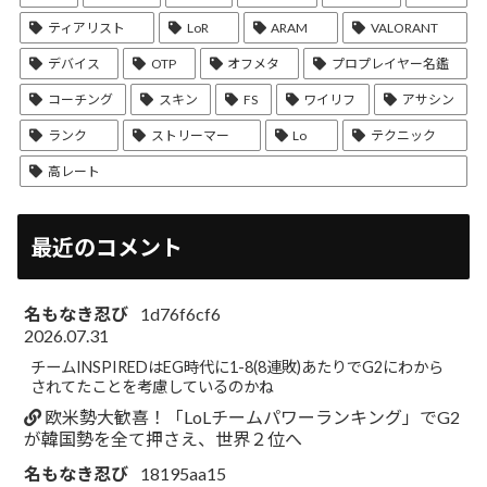
ティアリスト
LoR
ARAM
VALORANT
デバイス
OTP
オフメタ
プロプレイヤー名鑑
コーチング
スキン
FS
ワイリフ
アサシン
ランク
ストリーマー
Lo
テクニック
高レート
最近のコメント
名もなき忍び
1d76f6cf6
2026.07.31
チームINSPIREDはEG時代に1-8(8連敗)あたりでG2にわから
されてたことを考慮しているのかね
欧米勢大歓喜！「LoLチームパワーランキング」でG2
が韓国勢を全て押さえ、世界２位へ
名もなき忍び
18195aa15