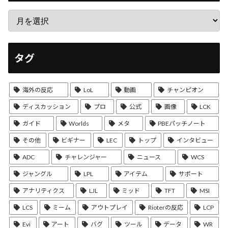
タグ
海外の反応
LoL
動画
チャンピオン
ディスカッション
プロ
公式
画像
LCK
ガイド
Worlds
メタ
PBEパッチノート
その他
ビギナー
LEC
トップ
インタビュー
ADC
チャレンジャー
ニュース
WCS
ジャングル
LPL
アイテム
サポート
アナリティクス
LJL
ミッド
TFT
MSI
LCS
ミーム
アウトプレイ
Rioterの反応
LCP
Evi
アート
バグ
ツール
データ
WR