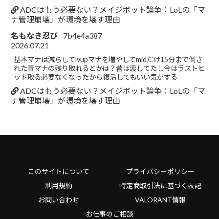
ADCはもう必要ない？メイジボット論争：LoLの「マ
ナ管理崩壊」が環境を壊す理由
名もなき忍び
7b4e4a387
2026.07.21
基本マナは減らしてlvupマナを増やしてmidだけ15分まで倒さ
れた青マナの残り取れるとかは？昔は渡してたし今はラストヒ
ット取る必要なくなったから復活してもいい気がする
ADCはもう必要ない？メイジボット論争：LoLの「マ
ナ管理崩壊」が環境を壊す理由
このサイトについて
プライバシーポリシー
利用規約
特定商取引法に基づく表記
お問い合わせ
VALORANT情報
お仕事のご相談