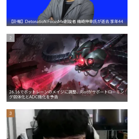
【訃報】DetonatioN FocusMe創設者 梅崎伸幸氏が逝去 享年44
26.16でボットレーンのメイジに調整、Riotがサポートローミン
グ弱体化とADC強化を予告