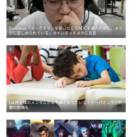
Gumayusi「マークスマンを使いたくてADCを選んだのに、メイ
ジに苦しめられている」メイジボットメタに苦言
LoL民全体のメンタルが年々弱くなっている？ドーパミン文化影
響の指摘も