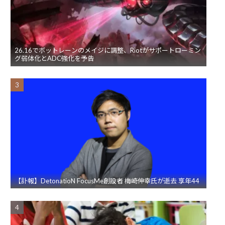
26.16でボットレーンのメイジに調整、Riotがサポートローミン
グ弱体化とADC強化を予告
【訃報】DetonatioN FocusMe創設者 梅崎伸幸氏が逝去 享年44