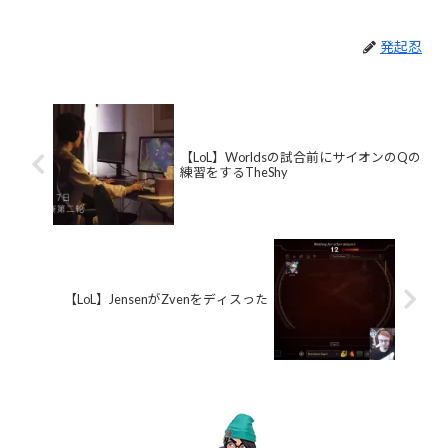
発起忍
【LoL】Worldsの試合前にサイオンのQの
練習をするTheShy
【LoL】JensenがZvenをディスった