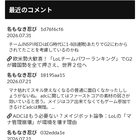
最近のコメント
名もなき忍び
1d76f6cf6
2026.07.31
チームINSPIREDはEG時代に1-8(8連敗)あたりでG2にわから
されてたことを考慮しているのかね
欧米勢大歓喜！「LoLチームパワーランキング」でG2
が韓国勢を全て押さえ、世界２位へ
名もなき忍び
18195aa15
2026.07.21
マナ枯れてスキル使えなくなるの普通に面白くなかったしし
ょうがないね。 adcに関してはファーストコアの素材の弱さが
効いていると思う。メイジはコア出来てなくてもゲーム参加で
きるけどadcは無理。 ...
ADCはもう必要ない？メイジボット論争：LoLの「マ
ナ管理崩壊」が環境を壊す理由
名もなき忍び
032edda1e
2026.07.21