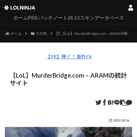
LoL
VALORANT
2XKO
ホーム
PBEパッチノート26.13
スキンデータベース
ホーム
その他
【LoL】MurderBridge.com – ARAMの統計サイト
【PR】稼ぐ！海外FX
【LoL】MurderBridge.com – ARAMの統計
サイト
2019.04.16