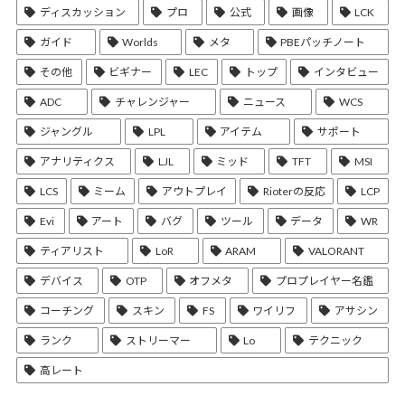
ディスカッション
プロ
公式
画像
LCK
ガイド
Worlds
メタ
PBEパッチノート
その他
ビギナー
LEC
トップ
インタビュー
ADC
チャレンジャー
ニュース
WCS
ジャングル
LPL
アイテム
サポート
アナリティクス
LJL
ミッド
TFT
MSI
LCS
ミーム
アウトプレイ
Rioterの反応
LCP
Evi
アート
バグ
ツール
データ
WR
ティアリスト
LoR
ARAM
VALORANT
デバイス
OTP
オフメタ
プロプレイヤー名鑑
コーチング
スキン
FS
ワイリフ
アサシン
ランク
ストリーマー
Lo
テクニック
高レート