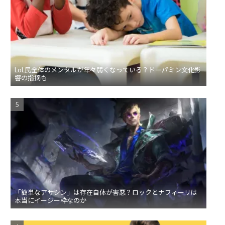
LoL民全体のメンタルが年々弱くなっている？ドーパミン文化影
響の指摘も
「簡単なアサシン」は存在自体が害悪？ロックとナフィーリは
本当にイージー枠なのか