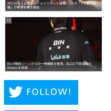
ADCはもう必要ない？メイジボット論争：LoLの「マナ管理崩
壊」が環境を壊す理由
Binが競技シーンからの一時離脱を発表。BLGは下部組織の
Wenboを昇格