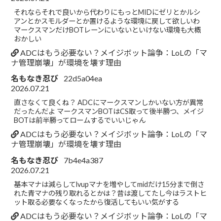
それならそれで良いから代わりにもっとMIDにゼリとかルシ
アンとかスモルダーとか置けるような環境に戻して欲しいわ
マークスマンだけBOTレーンにいないといけない環境も大概
おかしい
ADCはもう必要ない？メイジボット論争：LoLの「マ
ナ管理崩壊」が環境を壊す理由
名もなき忍び
22d5a04ea
2026.07.21
直さなくて良くね？ ADCにマークスマンしかいない方が異常
だったんだよ マークスマンBOTはCS取って後半勝つ、メイジ
BOTは前半勝ってロームするでいいじゃん
ADCはもう必要ない？メイジボット論争：LoLの「マ
ナ管理崩壊」が環境を壊す理由
名もなき忍び
7b4e4a387
2026.07.21
基本マナは減らしてlvupマナを増やしてmidだけ15分まで倒さ
れた青マナの残り取れるとかは？昔は渡してたし今はラストヒ
ット取る必要なくなったから復活してもいい気がする
ADCはもう必要ない？メイジボット論争：LoLの「マ