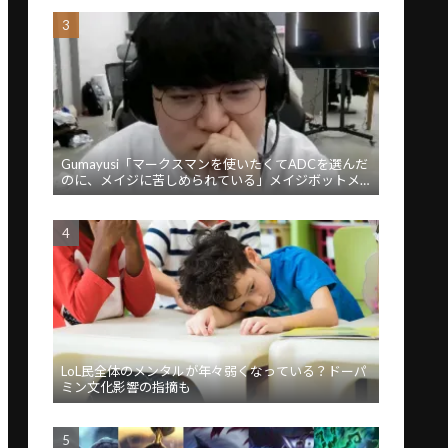
Gumayusi「マークスマンを使いたくてADCを選んだ
のに、メイジに苦しめられている」メイジボットメ
タに苦言
LoL民全体のメンタルが年々弱くなっている？ドーパ
ミン文化影響の指摘も