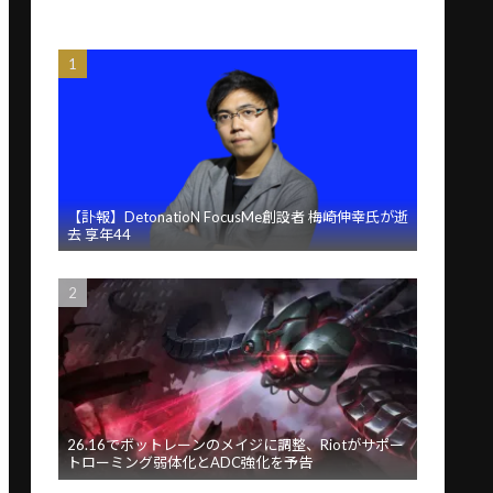
【訃報】DetonatioN FocusMe創設者 梅崎伸幸氏が逝
去 享年44
26.16でボットレーンのメイジに調整、Riotがサポー
トローミング弱体化とADC強化を予告