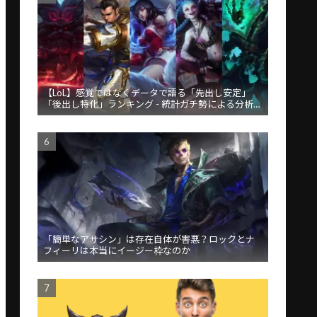
【LoL】感覚ではなくデータで語る「先出し安定」
「後出し特化」ランキング - 統計ガチ勢による分析が
話題
「簡単なアサシン」は存在自体が害悪？ロックとナ
フィーリは本当にイージー枠なのか