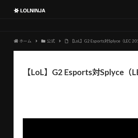
ホーム
公式
【LoL】G2 Esports対Splyce（LEC
【LoL】G2 Esports対Splyce