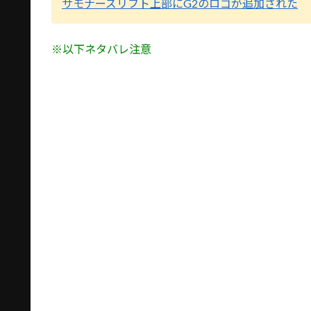
サモナーズリフト上部にG2のロゴが追加された
※以下ネタバレ注意