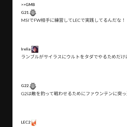
>>GMB
G21
MSIでFW相手に練習してLECで実践してるんだな！
Irelia
ランブルがサイラスにウルトをタダでやるためだけ
G22
G2は敵を釣って戦わせるためにファウンテンに突
LEC2