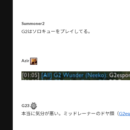
Summoner2
G2はソロキューをプレイしてる。
Azir
G23
本当に気分が悪い。ミッドレーナーのドヤ顔（
G2es