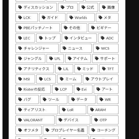
ディスカッション
プロ
公式
画像
LCK
ガイド
Worlds
メタ
PBEパッチノート
その他
ビギナー
LEC
トップ
インタビュー
ADC
チャレンジャー
ニュース
WCS
ジャングル
LPL
アイテム
サポート
アナリティクス
LJL
ミッド
TFT
MSI
LCS
ミーム
アウトプレイ
Rioterの反応
LCP
Evi
アート
バグ
ツール
データ
WR
ティアリスト
LoR
ARAM
VALORANT
デバイス
OTP
オフメタ
プロプレイヤー名鑑
コーチング