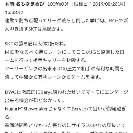
名前:
名もなき忍び
100ffe03f
:
投稿日：2019/08/26(月)
13:33:42
連敗で勝ち点配ってリーグ荒らし倒した挙げ句、BO5で新
人叩き潰すSKTは悪魔かよ。
SKTの勝ち筋は大体2択だね。
MIDをなるべく勝ちレーンにしてここがJGと協調したロ
ームを行って相手キャリーを封殺する。
アーリーガンクの出来るJGの圧力で相手の有利な時間を
潰して中盤から有利レーンからゲームを壊す。
DWGは徹底的にBeryL狙われたせいでマトモにエンゲージ
出来る機会が殆どなかった。
NuguriやShowmakerじゃなくてBeryLって狙いが的確過ぎ
る。
準備時間殆どなかった筈なのにサイラスOPなの見抜いて