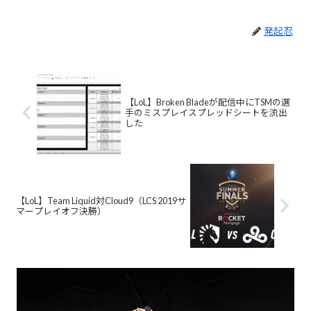
発起忍
【LoL】Broken Bladeが配信中にTSMの選
手のミスプレイスプレッドシートを流出
した
【LoL】Team Liquid対Cloud9（LCS 2019サ
マープレイオフ決勝）