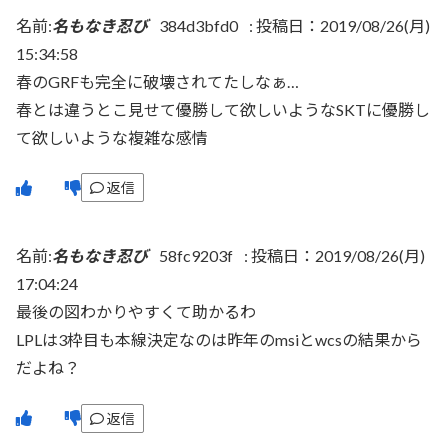
名前:
名もなき忍び
384d3bfd0
:
投稿日：2019/08/26(月)
15:34:58
春のGRFも完全に破壊されてたしなぁ…
春とは違うとこ見せて優勝して欲しいようなSKTに優勝し
て欲しいような複雑な感情
返信
名前:
名もなき忍び
58fc9203f
:
投稿日：2019/08/26(月)
17:04:24
最後の図わかりやすくて助かるわ
LPLは3枠目も本線決定なのは昨年のmsiとwcsの結果から
だよね？
返信