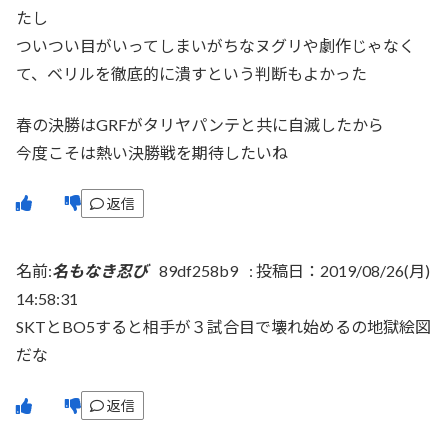
たし
ついつい目がいってしまいがちなヌグリや劇作じゃなく
て、ベリルを徹底的に潰すという判断もよかった
春の決勝はGRFがタリヤパンテと共に自滅したから
今度こそは熱い決勝戦を期待したいね
返信
名前:
名もなき忍び
89df258b9
:
投稿日：2019/08/26(月)
14:58:31
SKTとBO5すると相手が３試合目で壊れ始めるの地獄絵図
だな
返信