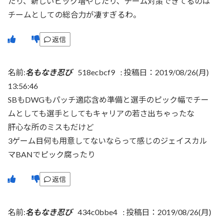
たり、新しいピック増やしたり、チーム対策できてるのは
チームとしての総合力が凄すぎるわ。
返信
名前:
名もなき忍び
518ecbcf9
:
投稿日：2019/08/26(月)
13:56:46
SBもDWGもパッチ適応含め準備と選手のピック幅でチー
ムとしても選手としてもキャリアの若さ出ちゃったな
肝心な所のミスもだけど
3ゲーム目何も用意してないならって感じのジェイスカル
マBANでピック腐ったり
返信
名前:
名もなき忍び
434c0bbe4
:
投稿日：2019/08/26(月)