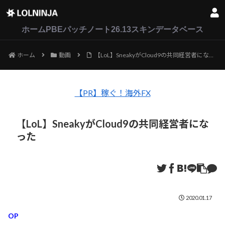
LoL
VALORANT
2XKO
ホーム
PBEパッチノート26.13
スキンデータベース
ホーム
動画
【LoL】SneakyがCloud9の共同経営者になった
【PR】稼ぐ！海外FX
【LoL】SneakyがCloud9の共同経営者にな
った
2020.01.17
OP