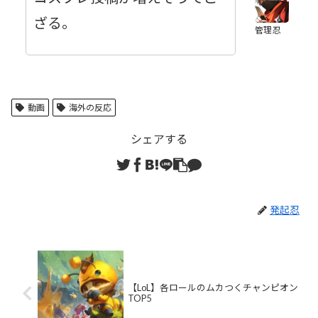
ざる。
管理忍
動画
海外の反応
シェアする
発起忍
【LoL】各ロールのムカつくチャンピオン
TOP5