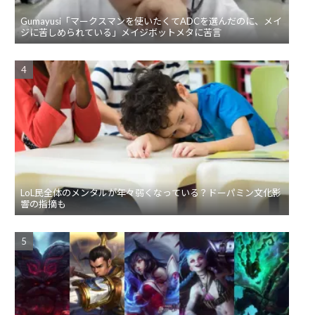
Gumayusi「マークスマンを使いたくてADCを選んだのに、メイ
ジに苦しめられている」メイジボットメタに苦言
LoL民全体のメンタルが年々弱くなっている？ドーパミン文化影
響の指摘も