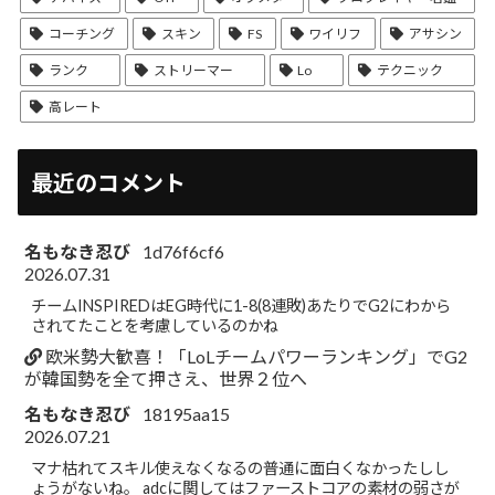
コーチング
スキン
FS
ワイリフ
アサシン
ランク
ストリーマー
Lo
テクニック
高レート
最近のコメント
名もなき忍び
1d76f6cf6
2026.07.31
チームINSPIREDはEG時代に1-8(8連敗)あたりでG2にわから
されてたことを考慮しているのかね
欧米勢大歓喜！「LoLチームパワーランキング」でG2
が韓国勢を全て押さえ、世界２位へ
名もなき忍び
18195aa15
2026.07.21
マナ枯れてスキル使えなくなるの普通に面白くなかったしし
ょうがないね。 adcに関してはファーストコアの素材の弱さが