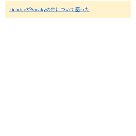
LicoriceがSneakyの件について語った