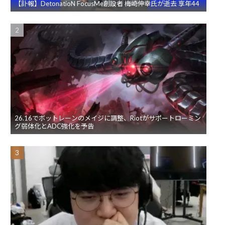
【訃報】DetonatioN FocusMe創設者 梅崎伸幸氏が逝去 享年44
26.16でボットレーンのメイジに調整、Riotがサポートローミン
グ弱体化とADC強化を予告