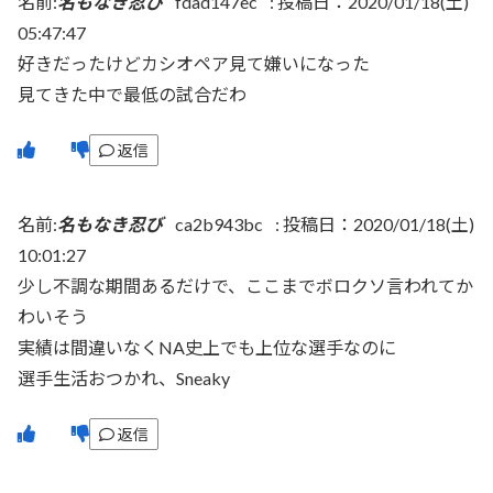
名前:
名もなき忍び
fdad147ec
:
投稿日：2020/01/18(土)
05:47:47
好きだったけどカシオペア見て嫌いになった
見てきた中で最低の試合だわ
返信
名前:
名もなき忍び
ca2b943bc
:
投稿日：2020/01/18(土)
10:01:27
少し不調な期間あるだけで、ここまでボロクソ言われてか
わいそう
実績は間違いなくNA史上でも上位な選手なのに
選手生活おつかれ、Sneaky
返信