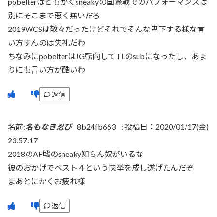
pobelterはともかくsneakyの国際戦でのパフォーマンスは
別にそこまで悪く無いだろ
2019WCSは散々だったけどそれでそんな卑下する様な言
い方すんのは失礼だわ
ちなみにpobelterはJG転向してTLのsubになったし、あま
りにも言い方が酷いわ
返信
名前:
名もなき忍び
8b24fb663
:
投稿日：2020/01/17(金)
23:57:17
2018のAF戦のsneaky知らん奴がいるな
彼のおかげでベスト４という快挙を成し遂げたんだぞ
まあとにかくお疲れ様
返信