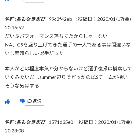
名前:
名もなき忍び
99c2f42eb
:
投稿日：2020/01/17(金)
20:16:52
だいぶパフォーマンス落ちてたからしゃーない
NA、C9を盛り上げてきた選手の一人である事は間違いな
いし素晴らしい選手だった
本人がどの程度本気か分からないけど選手復帰は模索して
いくみたいだしsummer辺りでどっかのLCSチームが拾い
そうな気はする
返信
名前:
名もなき忍び
1571d35e0
:
投稿日：2020/01/17(金)
20:28:08