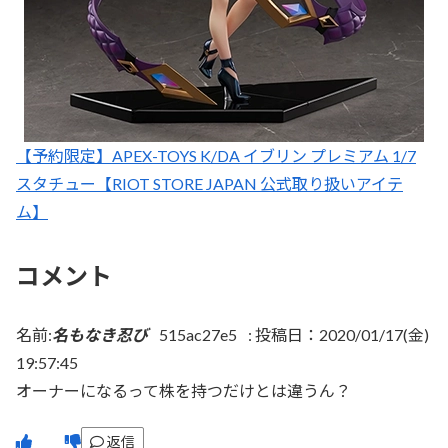
【予約限定】APEX-TOYS K/DA イブリン プレミアム 1/7
スタチュー【RIOT STORE JAPAN 公式取り扱いアイテ
ム】
コメント
名前:
名もなき忍び
515ac27e5
:
投稿日：2020/01/17(金)
19:57:45
オーナーになるって株を持つだけとは違うん？
返信