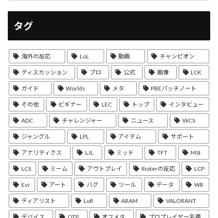
タグ
海外の反応
LoL
動画
チャンピオン
ディスカッション
プロ
公式
画像
LCK
ガイド
Worlds
メタ
PBEパッチノート
その他
ビギナー
LEC
トップ
インタビュー
ADC
チャレンジャー
ニュース
WCS
ジャングル
LPL
アイテム
サポート
アナリティクス
LJL
ミッド
TFT
MSI
LCS
ミーム
アウトプレイ
Rioterの反応
LCP
Evi
アート
バグ
ツール
データ
WR
ティアリスト
LoR
ARAM
VALORANT
デバイス
OTP
オフメタ
プロプレイヤー名鑑