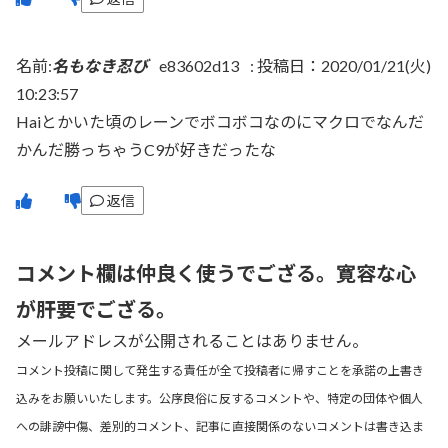
名前:
名もなき忍び
e83602d13
:
投稿日：2020/01/21(火)
10:23:57
Haiとかいた頃のレーンでボコボコなのにマクロでなんだ
かんだ勝っちゃうC9が好きだったな
返信
コメント欄は仲良く使うでござる。寛容な心
が肝要でござる。
メールアドレスが公開されることはありません。
コメント投稿に関して発生する責任が全て投稿者に帰すことを承諾の上書き
込みをお願いいたします。公序良俗に反するコメントや、特定の団体や個人
への誹謗中傷、差別的コメント、記事に直接関係のないコメントは書き込ま