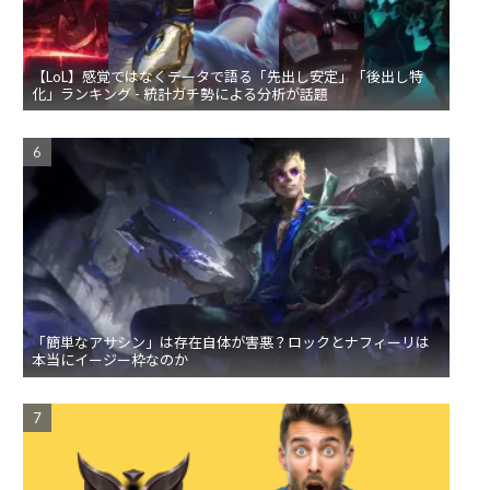
【LoL】感覚ではなくデータで語る「先出し安定」「後出し特
化」ランキング - 統計ガチ勢による分析が話題
「簡単なアサシン」は存在自体が害悪？ロックとナフィーリは
本当にイージー枠なのか