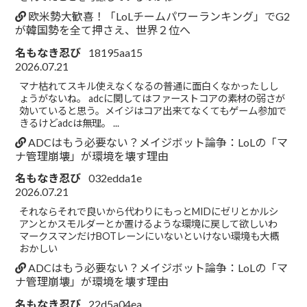
欧米勢大歓喜！「LoLチームパワーランキング」でG2
が韓国勢を全て押さえ、世界２位へ
名もなき忍び
18195aa15
2026.07.21
マナ枯れてスキル使えなくなるの普通に面白くなかったしし
ょうがないね。 adcに関してはファーストコアの素材の弱さが
効いていると思う。メイジはコア出来てなくてもゲーム参加で
きるけどadcは無理。 ...
ADCはもう必要ない？メイジボット論争：LoLの「マ
ナ管理崩壊」が環境を壊す理由
名もなき忍び
032edda1e
2026.07.21
それならそれで良いから代わりにもっとMIDにゼリとかルシ
アンとかスモルダーとか置けるような環境に戻して欲しいわ
マークスマンだけBOTレーンにいないといけない環境も大概
おかしい
ADCはもう必要ない？メイジボット論争：LoLの「マ
ナ管理崩壊」が環境を壊す理由
名もなき忍び
22d5a04ea