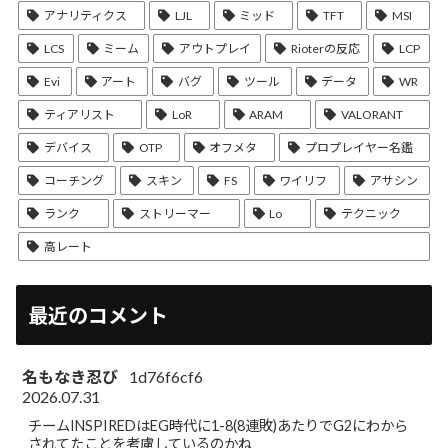
アナリティクス
LJL
ミッド
TFT
MSI
LCS
ミーム
アウトプレイ
Rioterの反応
LCP
Evi
アート
バグ
ツール
データ
WR
ティアリスト
LoR
ARAM
VALORANT
デバイス
OTP
オフメタ
プロプレイヤー名鑑
コーチング
スキン
FS
ワイリフ
アサシン
ランク
ストリーマー
Lo
テクニック
高レート
最近のコメント
名もなき忍び
1d76f6cf6
2026.07.31
チームINSPIREDはEG時代に1-8(8連敗)あたりでG2にわから
されてたことを考慮しているのかね