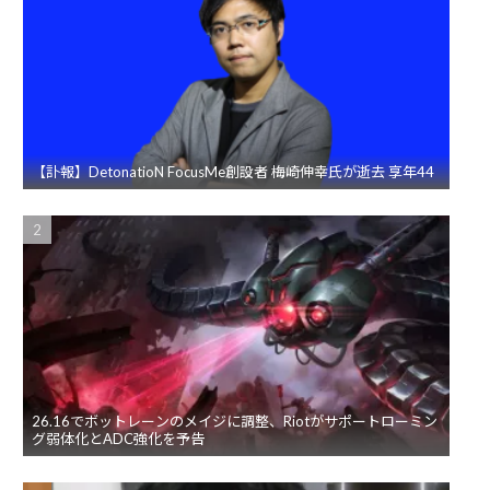
【訃報】DetonatioN FocusMe創設者 梅崎伸幸氏が逝去 享年44
26.16でボットレーンのメイジに調整、Riotがサポートローミン
グ弱体化とADC強化を予告