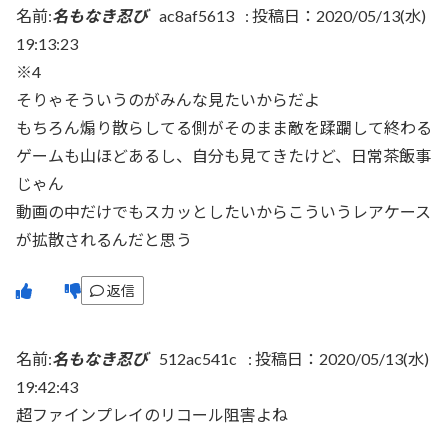
名前:
名もなき忍び
ac8af5613
:
投稿日：2020/05/13(水)
19:13:23
※4
そりゃそういうのがみんな見たいからだよ
もちろん煽り散らしてる側がそのまま敵を蹂躙して終わる
ゲームも山ほどあるし、自分も見てきたけど、日常茶飯事
じゃん
動画の中だけでもスカッとしたいからこういうレアケース
が拡散されるんだと思う
返信
名前:
名もなき忍び
512ac541c
:
投稿日：2020/05/13(水)
19:42:43
超ファインプレイのリコール阻害よね