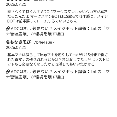
2026.07.21
直さなくて良くね？ ADCにマークスマンしかいない方が異常
だったんだよ マークスマンBOTはCS取って後半勝つ、メイジ
BOTは前半勝ってロームするでいいじゃん
ADCはもう必要ない？メイジボット論争：LoLの「マ
ナ管理崩壊」が環境を壊す理由
名もなき忍び
7b4e4a387
2026.07.21
基本マナは減らしてlvupマナを増やしてmidだけ15分まで倒さ
れた青マナの残り取れるとかは？昔は渡してたし今はラストヒ
ット取る必要なくなったから復活してもいい気がする
ADCはもう必要ない？メイジボット論争：LoLの「マ
ナ管理崩壊」が環境を壊す理由