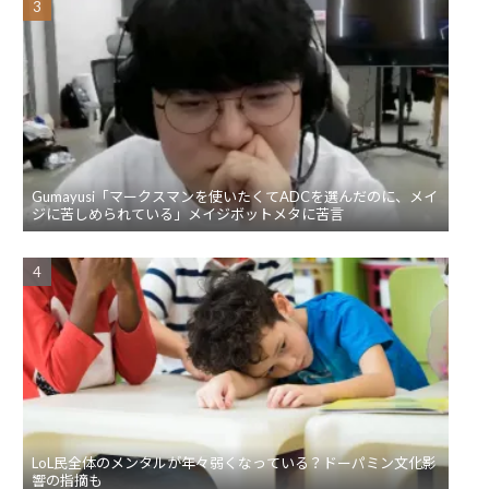
Gumayusi「マークスマンを使いたくてADCを選んだのに、メイ
ジに苦しめられている」メイジボットメタに苦言
LoL民全体のメンタルが年々弱くなっている？ドーパミン文化影
響の指摘も