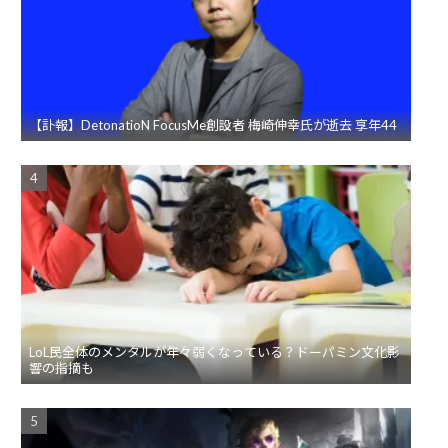
【訃報】DetonatioN FocusMe創設者 梅崎伸幸氏が逝去 享年44
LoL民全体のメンタルが年々弱くなっている？ドーパミン文化影
響の指摘も