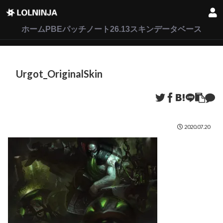
LoL
VALORANT
2XKO
ホーム
PBEパッチノート26.13
スキンデータベース
Urgot_OriginalSkin
2020.07.20