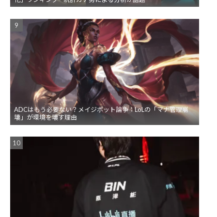
ADCはもう必要ない？メイジボット論争：LoLの「マナ管理崩
壊」が環境を壊す理由