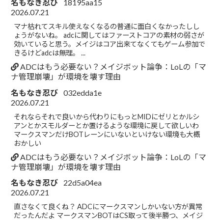
名もなき忍び
18195aa15
2026.07.21
マナ枯れてスキル使えなくなるの普通に面白くなかったしし
ょうがないね。 adcに関してはファーストコアの素材の弱さが
効いていると思う。メイジはコア出来てなくてもゲーム参加で
きるけどadcは無理。 ...
ADCはもう必要ない？メイジボット論争：LoLの「マ
ナ管理崩壊」が環境を壊す理由
名もなき忍び
032edda1e
2026.07.21
それならそれで良いから代わりにもっとMIDにゼリとかルシ
アンとかスモルダーとか置けるような環境に戻して欲しいわ
マークスマンだけBOTレーンにいないといけない環境も大概
おかしい
ADCはもう必要ない？メイジボット論争：LoLの「マ
ナ管理崩壊」が環境を壊す理由
名もなき忍び
22d5a04ea
2026.07.21
直さなくて良くね？ ADCにマークスマンしかいない方が異常
だったんだよ マークスマンBOTはCS取って後半勝つ、メイジ