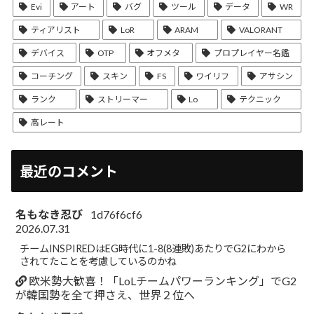
Evi
アート
バグ
ツール
データ
WR
ティアリスト
LoR
ARAM
VALORANT
デバイス
OTP
オフメタ
プロプレイヤー名鑑
コーチング
スキン
FS
ワイリフ
アサシン
ランク
ストリーマー
Lo
テクニック
高レート
最近のコメント
名もなき忍び
1d76f6cf6
2026.07.31
チームINSPIREDはEG時代に1-8(8連敗)あたりでG2にわから
されてたことを考慮しているのかね
欧米勢大歓喜！「LoLチームパワーランキング」でG2
が韓国勢を全て押さえ、世界２位へ