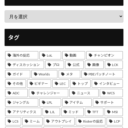
タグ
海外の反応
LoL
動画
チャンピオン
ディスカッション
プロ
公式
画像
LCK
ガイド
Worlds
メタ
PBEパッチノート
その他
ビギナー
LEC
トップ
インタビュー
ADC
チャレンジャー
ニュース
WCS
ジャングル
LPL
アイテム
サポート
アナリティクス
LJL
ミッド
TFT
MSI
LCS
ミーム
アウトプレイ
Rioterの反応
LCP