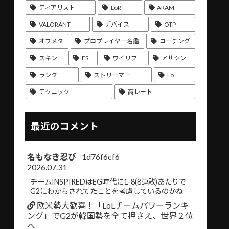
ティアリスト
LoR
ARAM
VALORANT
デバイス
OTP
オフメタ
プロプレイヤー名鑑
コーチング
スキン
FS
ワイリフ
アサシン
ランク
ストリーマー
Lo
テクニック
高レート
最近のコメント
名もなき忍び
1d76f6cf6
2026.07.31
チームINSPIREDはEG時代に1-8(8連敗)あたりで
G2にわからされてたことを考慮しているのかね
欧米勢大歓喜！「LoLチームパワーランキ
ング」でG2が韓国勢を全て押さえ、世界２位
へ