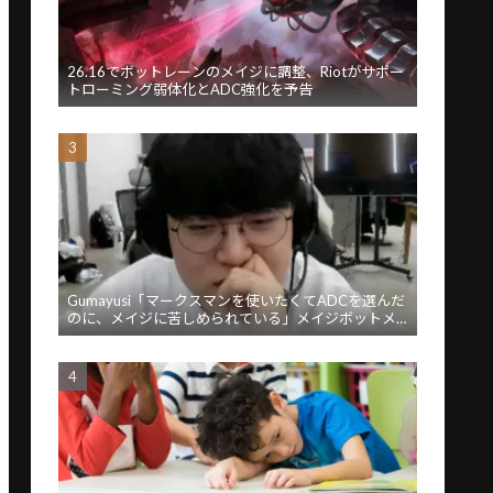
26.16でボットレーンのメイジに調整、Riotがサポー
トローミング弱体化とADC強化を予告
Gumayusi「マークスマンを使いたくてADCを選んだ
のに、メイジに苦しめられている」メイジボットメ
タに苦言