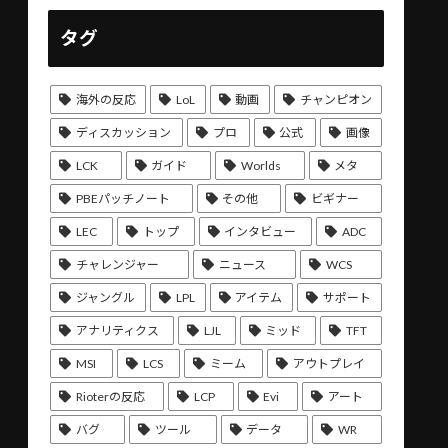
タグ
海外の反応
LoL
動画
チャンピオン
ディスカッション
プロ
公式
画像
LCK
ガイド
Worlds
メタ
PBEパッチノート
その他
ビギナー
LEC
トップ
インタビュー
ADC
チャレンジャー
ニュース
WCS
ジャングル
LPL
アイテム
サポート
アナリティクス
LJL
ミッド
TFT
MSI
LCS
ミーム
アウトプレイ
Rioterの反応
LCP
Evi
アート
バグ
ツール
データ
WR