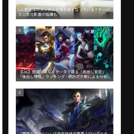
LoL民全体のメンタルが年々弱くなっている？ドーパ
ミン文化影響の指摘も
【LoL】感覚ではなくデータで語る「先出し安定」
「後出し特化」ランキング - 統計ガチ勢による分析が
話題
「簡単なアサシン」は存在自体が害悪？ロックとナ