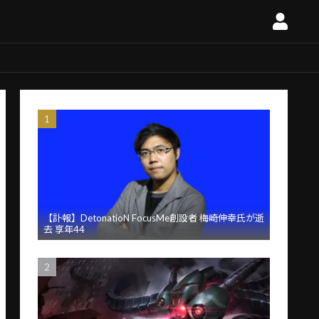
【訃報】DetonatioN FocusMe創設者 梅崎伸幸氏が逝
去 享年44