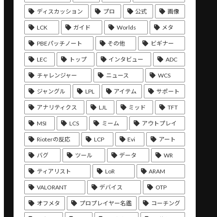
ディスカッション
プロ
公式
画像
LCK
ガイド
Worlds
メタ
PBEパッチノート
その他
ビギナー
LEC
トップ
インタビュー
ADC
チャレンジャー
ニュース
WCS
ジャングル
LPL
アイテム
サポート
アナリティクス
LJL
ミッド
TFT
MSI
LCS
ミーム
アウトプレイ
Rioterの反応
LCP
Evi
アート
バグ
ツール
データ
WR
ティアリスト
LoR
ARAM
VALORANT
デバイス
OTP
オフメタ
プロプレイヤー名鑑
コーチング