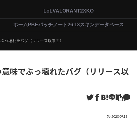
LoL
VALORANT
2XKO
ホーム
PBEパッチノート26.13
スキンデータベース
でぶっ壊れたバグ（リリース以来？）
い意味でぶっ壊れたバグ（リリース以
2020.09.13