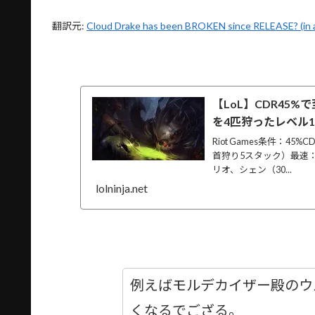
翻訳元:
Cloud Drake has been BROKEN since RELEASE? (in 
【LoL】CDR45
を4匹狩ったレベル
Riot Games条件：4
首狩り5スタック）最速
リオ、シェン（30...
lolninja.net
例えばモルデカイザー殿のウルト
くなるでござる。