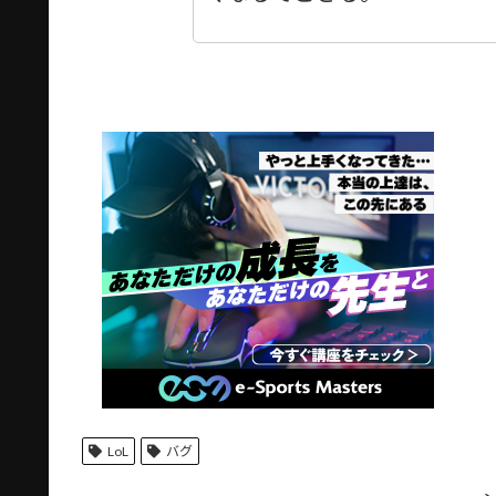
LoL
バグ