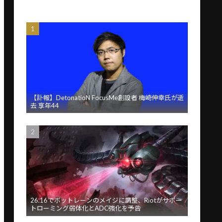
【訃報】DetonatioN FocusMe創設者 梅崎伸幸氏が逝
去 享年44
26.16でボットレーンのメイジに調整、Riotがサポー
トローミング弱体化とADC強化を予告