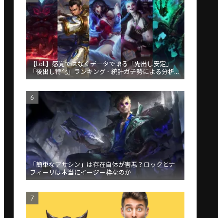
【LoL】感覚ではなくデータで語る「先出し安定」
「後出し特化」ランキング - 統計ガチ勢による分析が
話題
「簡単なアサシン」は存在自体が害悪？ロックとナ
フィーリは本当にイージー枠なのか