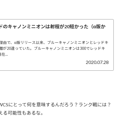
イドのキャノンミニオンは射程が20短かった（α版か
何らかの理由で、α版リリース以来、ブルーキャノンミニオンとレッドキ
離が20違っていた。ブルーキャノンミニオンは300でレッドキ
...
2020.07.28
WCSにとって何を意味するんだろう？ランク戦には？
える可能性もあるな。