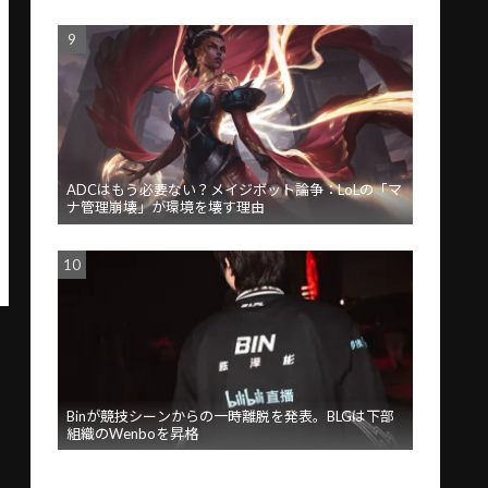
ADCはもう必要ない？メイジボット論争：LoLの「マ
ナ管理崩壊」が環境を壊す理由
Binが競技シーンからの一時離脱を発表。BLGは下部
組織のWenboを昇格