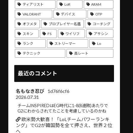
ティアリスト
LoR
ARAM
VALORANT
デバイス
OTP
オフメタ
プロプレイヤー名鑑
コーチング
スキン
FS
ワイリフ
アサシン
ランク
ストリーマー
Lo
テクニック
高レート
最近のコメント
名もなき忍び
1d76f6cf6
2026.07.31
チームINSPIREDはEG時代に1-8(8連敗)あたりで
G2にわからされてたことを考慮しているのかね
欧米勢大歓喜！「LoLチームパワーランキ
ング」でG2が韓国勢を全て押さえ、世界２位
へ