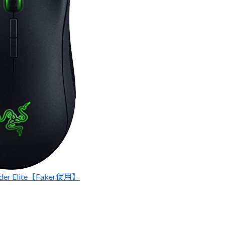
dder Elite【Faker使用】