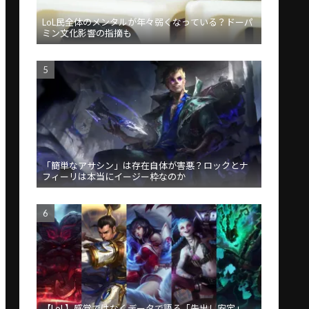
LoL民全体のメンタルが年々弱くなっている？ドーパ
ミン文化影響の指摘も
「簡単なアサシン」は存在自体が害悪？ロックとナ
フィーリは本当にイージー枠なのか
【LoL】感覚ではなくデータで語る「先出し安定」