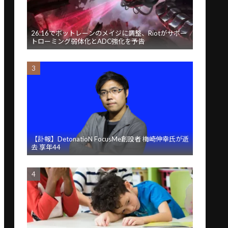
26.16でボットレーンのメイジに調整、Riotがサポー
トローミング弱体化とADC強化を予告
【訃報】DetonatioN FocusMe創設者 梅崎伸幸氏が逝
去 享年44