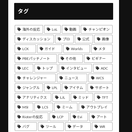
タグ
海外の反応
LoL
動画
チャンピオン
ディスカッション
プロ
公式
画像
LCK
ガイド
Worlds
メタ
PBEパッチノート
その他
ビギナー
LEC
トップ
インタビュー
ADC
チャレンジャー
ニュース
WCS
ジャングル
LPL
アイテム
サポート
アナリティクス
LJL
ミッド
TFT
MSI
LCS
ミーム
アウトプレイ
Rioterの反応
LCP
Evi
アート
バグ
ツール
データ
WR