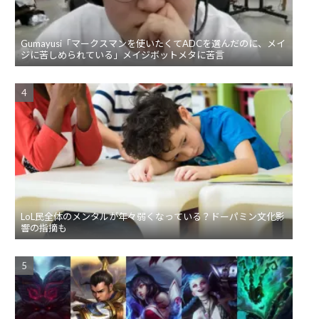
Gumayusi「マークスマンを使いたくてADCを選んだのに、メイ
ジに苦しめられている」メイジボットメタに苦言
LoL民全体のメンタルが年々弱くなっている？ドーパミン文化影
響の指摘も