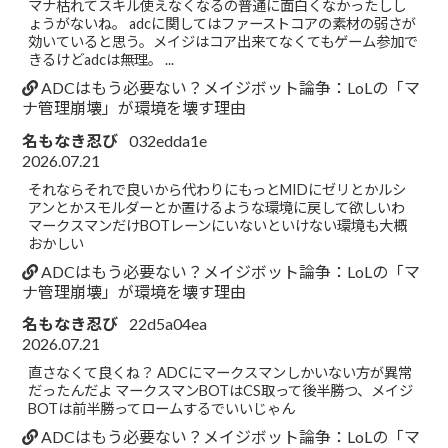
マナ枯れてスキル使えなくなるの普通に面白くなかったしし
ょうがないね。 adcに関してはファーストコアの素材の弱さが
効いていると思う。メイジはコア出来てなくてもゲーム参加で
きるけどadcは無理。 ...
ADCはもう必要ない？メイジボット論争：LoLの「マ
ナ管理崩壊」が環境を壊す理由
名もなき忍び
032edda1e
2026.07.21
それならそれで良いから代わりにもっとMIDにゼリとかルシ
アンとかスモルダーとか置けるような環境に戻して欲しいわ
マークスマンだけBOTレーンにいないといけない環境も大概
おかしい
ADCはもう必要ない？メイジボット論争：LoLの「マ
ナ管理崩壊」が環境を壊す理由
名もなき忍び
22d5a04ea
2026.07.21
直さなくて良くね？ ADCにマークスマンしかいない方が異常
だったんだよ マークスマンBOTはCS取って後半勝つ、メイジ
BOTは前半勝ってロームするでいいじゃん
ADCはもう必要ない？メイジボット論争：LoLの「マ