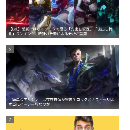
【LoL】感覚ではなくデータで語る「先出し安定」「後出し特
化」ランキング - 統計ガチ勢による分析が話題
「簡単なアサシン」は存在自体が害悪？ロックとナフィーリは
本当にイージー枠なのか