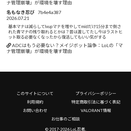
ナ管理崩壊」が環境を壊す理由
名もなき忍び
7b4e4a387
2026.07.21
基本マナは減らしてlvupマナを増やしてmidだけ15分まで倒さ
れた青マナの残り取れるとかは？昔は渡してたし今はラストヒ
ット取る必要なくなったから復活してもいい気がする
ADCはもう必要ない？メイジボット論争：LoLの「マ
ナ管理崩壊」が環境を壊す理由
このサイトについて
プライバシーポリシー
利用規約
特定商取引法に基づく表記
お問い合わせ
VALORANT情報
お仕事のご相談
© 2017-2026 LoL忍者.