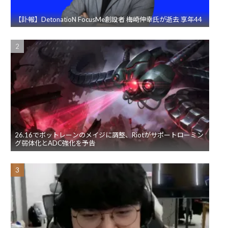
【訃報】DetonatioN FocusMe創設者 梅崎伸幸氏が逝去 享年44
26.16でボットレーンのメイジに調整、Riotがサポートローミン
グ弱体化とADC強化を予告