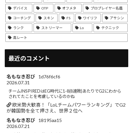
デバイス
OTP
オフメタ
プロプレイヤー名鑑
コーチング
スキン
FS
ワイリフ
アサシン
ランク
ストリーマー
Lo
テクニック
高レート
最近のコメント
名もなき忍び
1d76f6cf6
2026.07.31
チームINSPIREDはEG時代に1-8(8連敗)あたりでG2にわから
されてたことを考慮しているのかね
欧米勢大歓喜！「LoLチームパワーランキング」でG2
が韓国勢を全て押さえ、世界２位へ
名もなき忍び
18195aa15
2026.07.21