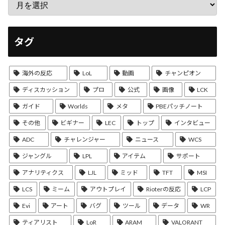
タグ
海外の反応
LoL
動画
チャンピオン
ディスカッション
プロ
公式
画像
LCK
ガイド
Worlds
メタ
PBEパッチノート
その他
ビギナー
LEC
トップ
インタビュー
ADC
チャレンジャー
ニュース
WCS
ジャングル
LPL
アイテム
サポート
アナリティクス
LJL
ミッド
TFT
MSI
LCS
ミーム
アウトプレイ
Rioterの反応
LCP
Evi
アート
バグ
ツール
データ
WR
ティアリスト
LoR
ARAM
VALORANT