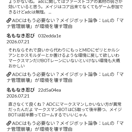
ょうがないね。 adcに関してはファーストコアの素材の弱さが
効いていると思う。メイジはコア出来てなくてもゲーム参加で
きるけどadcは無理。 ...
ADCはもう必要ない？メイジボット論争：LoLの「マ
ナ管理崩壊」が環境を壊す理由
名もなき忍び
032edda1e
2026.07.21
それならそれで良いから代わりにもっとMIDにゼリとかルシ
アンとかスモルダーとか置けるような環境に戻して欲しいわ
マークスマンだけBOTレーンにいないといけない環境も大概
おかしい
ADCはもう必要ない？メイジボット論争：LoLの「マ
ナ管理崩壊」が環境を壊す理由
名もなき忍び
22d5a04ea
2026.07.21
直さなくて良くね？ ADCにマークスマンしかいない方が異常
だったんだよ マークスマンBOTはCS取って後半勝つ、メイジ
BOTは前半勝ってロームするでいいじゃん
ADCはもう必要ない？メイジボット論争：LoLの「マ
ナ管理崩壊」が環境を壊す理由