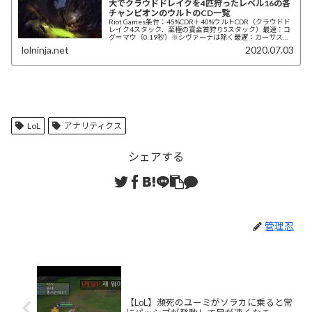
大でクラウドドレイクを4匹狩ったレベル16の各
チャンピオンのウルトのCD一覧
Riot Games条件：45%CDR＋40%ウルトCDR（クラウドド
レイク4スタック、至極の賞金首狩り5スタック）最速：コ
グ＝マウ（0.19秒）※シヴァーナは除く最遅：カーサス、
ガリオ、シェン（30...
lolninja.net
2020.07.03
LoL
アナリティクス
シェアする
管理忍
【LoL】瀕死のユーミがソラカに乗ると常