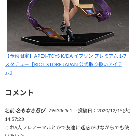
【予約限定】APEX-TOYS K/DA イブリン プレミアム 1/7
スタチュー【RIOT STORE JAPAN 公式取り扱いアイテ
ム】
コメント
名前:
名もなき忍び
79d33c3c1
:
投稿日：2020/12/15(火)
14:57:23
これ5人フレノーマルとかで友達に迷惑かけながらでも使
いたいな