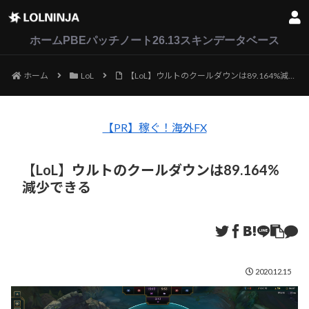
LoL
VALORANT
2XKO
ホーム
PBEパッチノート26.13
スキンデータベース
ホーム
LoL
【LoL】ウルトのクールダウンは89.164%減少できる
【PR】稼ぐ！海外FX
【LoL】ウルトのクールダウンは89.164%
減少できる
2020.12.15