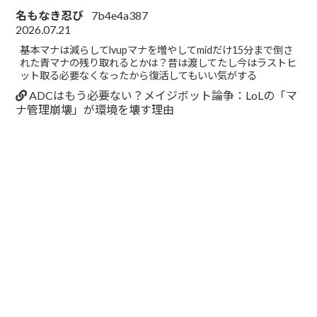
名もなき忍び
7b4e4a387
2026.07.21
基本マナは減らしてlvupマナを増やしてmidだけ15分まで倒さ
れた青マナの残り取れるとかは？昔は渡してたし今はラストヒ
ット取る必要なくなったから復活してもいい気がする
ADCはもう必要ない？メイジボット論争：LoLの「マ
ナ管理崩壊」が環境を壊す理由