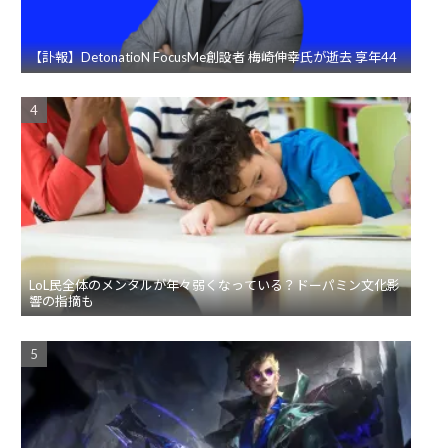
【訃報】DetonatioN FocusMe創設者 梅崎伸幸氏が逝去 享年44
LoL民全体のメンタルが年々弱くなっている？ドーパミン文化影
響の指摘も