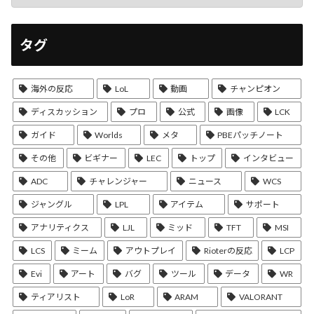
タグ
海外の反応
LoL
動画
チャンピオン
ディスカッション
プロ
公式
画像
LCK
ガイド
Worlds
メタ
PBEパッチノート
その他
ビギナー
LEC
トップ
インタビュー
ADC
チャレンジャー
ニュース
WCS
ジャングル
LPL
アイテム
サポート
アナリティクス
LJL
ミッド
TFT
MSI
LCS
ミーム
アウトプレイ
Rioterの反応
LCP
Evi
アート
バグ
ツール
データ
WR
ティアリスト
LoR
ARAM
VALORANT