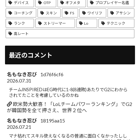
デバイス
OTP
オフメタ
プロプレイヤー名鑑
コーチング
スキン
FS
ワイリフ
アサシン
ランク
ストリーマー
Lo
テクニック
高レート
最近のコメント
名もなき忍び
1d76f6cf6
2026.07.31
チームINSPIREDはEG時代に1-8(8連敗)あたりでG2にわから
されてたことを考慮しているのかね
欧米勢大歓喜！「LoLチームパワーランキング」でG2
が韓国勢を全て押さえ、世界２位へ
名もなき忍び
18195aa15
2026.07.21
マナ枯れてスキル使えなくなるの普通に面白くなかったしし