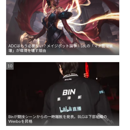
ADCはもう必要ない？メイジボット論争：LoLの「マナ管理崩
壊」が環境を壊す理由
Binが競技シーンからの一時離脱を発表。BLGは下部組織の
Wenboを昇格