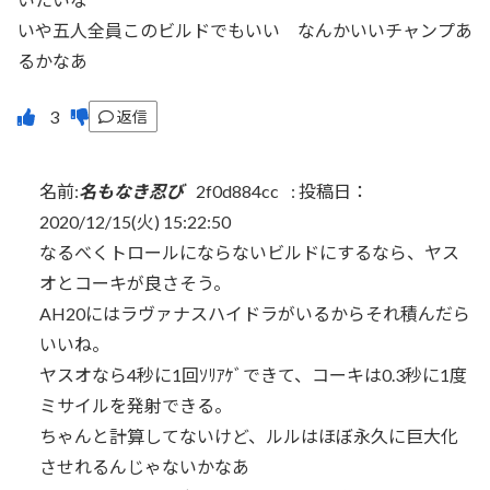
いや五人全員このビルドでもいい なんかいいチャンプあ
るかなあ
返信
名前:
名もなき忍び
2f0d884cc
:
投稿日：
2020/12/15(火) 15:22:50
なるべくトロールにならないビルドにするなら、ヤス
オとコーキが良さそう。
AH20にはラヴァナスハイドラがいるからそれ積んだら
いいね。
ヤスオなら4秒に1回ｿﾘｱｹﾞできて、コーキは0.3秒に1度
ミサイルを発射できる。
ちゃんと計算してないけど、ルルはほぼ永久に巨大化
させれるんじゃないかなあ