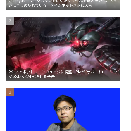
Gumayusi「マークスマンを使いたくてADCを選んだのに、メイ
ジに苦しめられている」メイジボットメタに苦言
26.16でボットレーンのメイジに調整、Riotがサポートローミン
グ弱体化とADC強化を予告