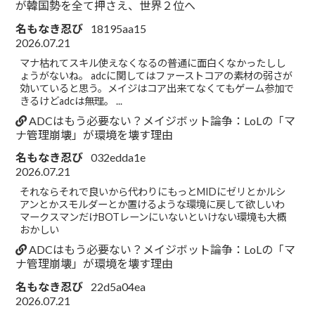
が韓国勢を全て押さえ、世界２位へ
名もなき忍び
18195aa15
2026.07.21
マナ枯れてスキル使えなくなるの普通に面白くなかったしし
ょうがないね。 adcに関してはファーストコアの素材の弱さが
効いていると思う。メイジはコア出来てなくてもゲーム参加で
きるけどadcは無理。 ...
ADCはもう必要ない？メイジボット論争：LoLの「マ
ナ管理崩壊」が環境を壊す理由
名もなき忍び
032edda1e
2026.07.21
それならそれで良いから代わりにもっとMIDにゼリとかルシ
アンとかスモルダーとか置けるような環境に戻して欲しいわ
マークスマンだけBOTレーンにいないといけない環境も大概
おかしい
ADCはもう必要ない？メイジボット論争：LoLの「マ
ナ管理崩壊」が環境を壊す理由
名もなき忍び
22d5a04ea
2026.07.21