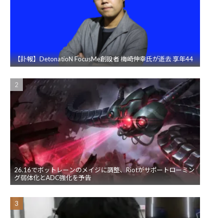
【訃報】DetonatioN FocusMe創設者 梅崎伸幸氏が逝去 享年44
26.16でボットレーンのメイジに調整、Riotがサポートローミン
グ弱体化とADC強化を予告