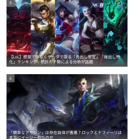
【LoL】感覚ではなくデータで語る「先出し安定」「後出し特
化」ランキング - 統計ガチ勢による分析が話題
「簡単なアサシン」は存在自体が害悪？ロックとナフィーリは
本当にイージー枠なのか