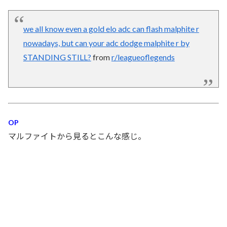
we all know even a gold elo adc can flash malphite r
nowadays, but can your adc dodge malphite r by
STANDING STILL?
from
r/leagueoflegends
OP
マルファイトから見るとこんな感じ。