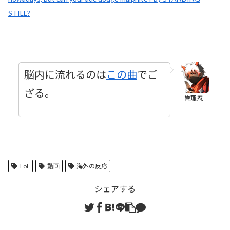
STILL?
脳内に流れるのは
この曲
でご
ざる。
管理忍
LoL
動画
海外の反応
シェアする