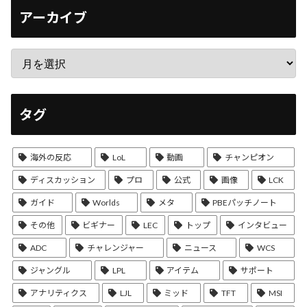
アーカイブ
タグ
海外の反応
LoL
動画
チャンピオン
ディスカッション
プロ
公式
画像
LCK
ガイド
Worlds
メタ
PBEパッチノート
その他
ビギナー
LEC
トップ
インタビュー
ADC
チャレンジャー
ニュース
WCS
ジャングル
LPL
アイテム
サポート
アナリティクス
LJL
ミッド
TFT
MSI