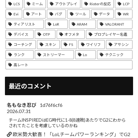
LCS
ミーム
アウトプレイ
Rioterの反応
LCP
Evi
アート
バグ
ツール
データ
WR
ティアリスト
LoR
ARAM
VALORANT
デバイス
OTP
オフメタ
プロプレイヤー名鑑
コーチング
スキン
FS
ワイリフ
アサシン
ランク
ストリーマー
Lo
テクニック
高レート
最近のコメント
名もなき忍び
1d76f6cf6
2026.07.31
チームINSPIREDはEG時代に1-8(8連敗)あたりでG2にわから
されてたことを考慮しているのかね
欧米勢大歓喜！「LoLチームパワーランキング」でG2