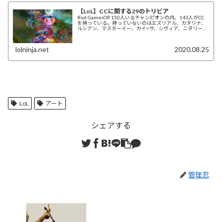
【LoL】CCに関する29のトリビア
Riot GamesOP 150人いるチャンピオンの内、143人がCC
を持っている。持っていないのはエズリアル、カタリナ、
ルシアン、マスターイー、カイ=サ、シヴィア、ニダリーの
7人。 ゲーム中には計4...
lolninja.net
2020.08.25
LoL
アート
シェアする
管理忍