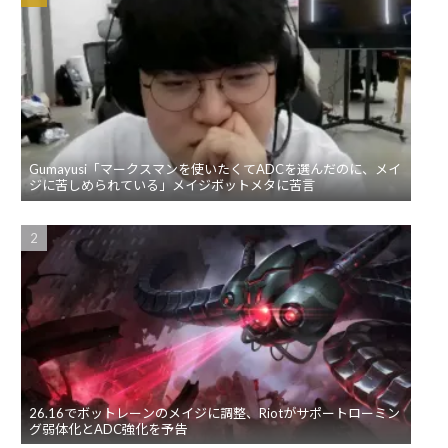
Gumayusi「マークスマンを使いたくてADCを選んだのに、メイ
ジに苦しめられている」メイジボットメタに苦言
26.16でボットレーンのメイジに調整、Riotがサポートローミン
グ弱体化とADC強化を予告