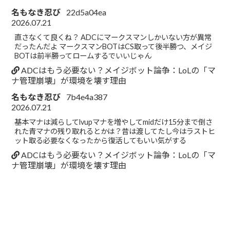
名もなき忍び
22d5a04ea
2026.07.21
直さなくて良くね？ ADCにマークスマンしかいない方が異常
だったんだよ マークスマンBOTはCS取って後半勝つ、メイジ
BOTは前半勝ってロームするでいいじゃん
ADCはもう必要ない？メイジボット論争：LoLの「マ
ナ管理崩壊」が環境を壊す理由
名もなき忍び
7b4e4a387
2026.07.21
基本マナは減らしてlvupマナを増やしてmidだけ15分まで倒さ
れた青マナの残り取れるとかは？昔は渡してたし今はラストヒ
ット取る必要なくなったから復活してもいい気がする
ADCはもう必要ない？メイジボット論争：LoLの「マ
ナ管理崩壊」が環境を壊す理由