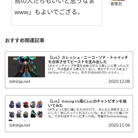
鳥の人たちもいいと思うなぁ
管理忍
www」もよいでござる。
おすすめ関連記事
【LoL】スレッシュ・ニーコ・ソナ・トゥイッチ
を合体させてビーストを生み出した
OPメインチャンプ全員を合体させたら楽しいと思ったんだ
けど、今は名前すら考えたくない。何かアドバイスある？
Vel'Koz ペインじゃん。元ネタはNARUTO -ナルト-。
>>Vel'KozAzir 神...
lolninja.net
2020.12.08
【LoL】Among Us風にLoLのチャンピオンを描
いてみた
OPちょっと前に描いたものだけど、みんなと共有すること
にした！気に入ってくれるといいな。あとでもっと描くか
も。できれば全チャンピオンだね。作者のTwitterAmong
Us（アマング・アス）とは、I...
lolninja.net
2020.11.06