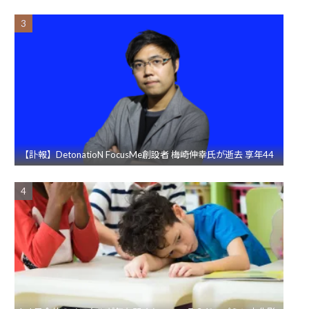
【訃報】DetonatioN FocusMe創設者 梅崎伸幸氏が逝去 享年44