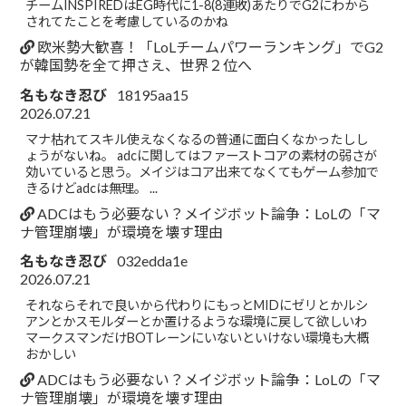
チームINSPIREDはEG時代に1-8(8連敗)あたりでG2にわから
されてたことを考慮しているのかね
欧米勢大歓喜！「LoLチームパワーランキング」でG2
が韓国勢を全て押さえ、世界２位へ
名もなき忍び
18195aa15
2026.07.21
マナ枯れてスキル使えなくなるの普通に面白くなかったしし
ょうがないね。 adcに関してはファーストコアの素材の弱さが
効いていると思う。メイジはコア出来てなくてもゲーム参加で
きるけどadcは無理。 ...
ADCはもう必要ない？メイジボット論争：LoLの「マ
ナ管理崩壊」が環境を壊す理由
名もなき忍び
032edda1e
2026.07.21
それならそれで良いから代わりにもっとMIDにゼリとかルシ
アンとかスモルダーとか置けるような環境に戻して欲しいわ
マークスマンだけBOTレーンにいないといけない環境も大概
おかしい
ADCはもう必要ない？メイジボット論争：LoLの「マ
ナ管理崩壊」が環境を壊す理由