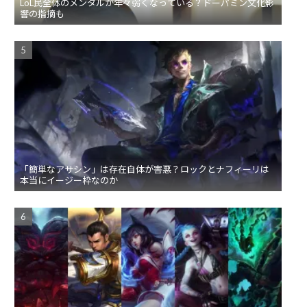
LoL民全体のメンタルが年々弱くなっている？ドーパミン文化影
響の指摘も
「簡単なアサシン」は存在自体が害悪？ロックとナフィーリは
本当にイージー枠なのか