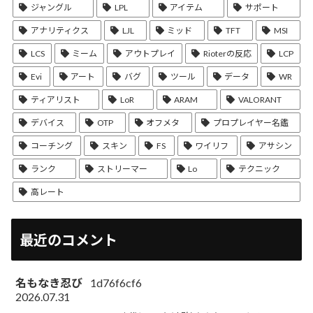
ジャングル
LPL
アイテム
サポート
アナリティクス
LJL
ミッド
TFT
MSI
LCS
ミーム
アウトプレイ
Rioterの反応
LCP
Evi
アート
バグ
ツール
データ
WR
ティアリスト
LoR
ARAM
VALORANT
デバイス
OTP
オフメタ
プロプレイヤー名鑑
コーチング
スキン
FS
ワイリフ
アサシン
ランク
ストリーマー
Lo
テクニック
高レート
最近のコメント
名もなき忍び
1d76f6cf6
2026.07.31