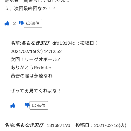
翻訳者全員集合してるじゃん…
え、次回最終回なの！？
返信
名前:
名もなき忍び
dfd13194c
:
投稿日：
2021/02/16(火) 14:12:52
次回！リーグオボールZ
ありがとうRedditer
黄昏の瞳は永遠なれ
ぜってぇ見てくれよな！
返信
名前:
名もなき忍び
13138719d
:
投稿日：2021/02/16(火)