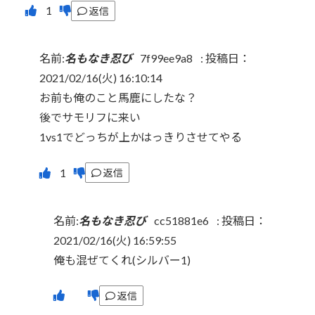
返信
名前:
名もなき忍び
7f99ee9a8
:
投稿日：
2021/02/16(火) 16:10:14
お前も俺のこと馬鹿にしたな？
後でサモリフに来い
1vs1でどっちが上かはっきりさせてやる
返信
名前:
名もなき忍び
cc51881e6
:
投稿日：
2021/02/16(火) 16:59:55
俺も混ぜてくれ(シルバー1)
返信