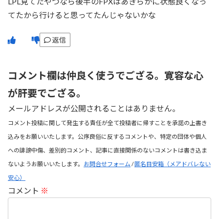
LPL見てたやつなら後半のFPXはあきらかに状態良くなっ
てたから行けると思ってたんじゃないかな
返信
コメント欄は仲良く使うでござる。寛容な心
が肝要でござる。
メールアドレスが公開されることはありません。
コメント投稿に関して発生する責任が全て投稿者に帰すことを承諾の上書き
込みをお願いいたします。公序良俗に反するコメントや、特定の団体や個人
への誹謗中傷、差別的コメント、記事に直接関係のないコメントは書き込ま
ないようお願いいたします。
お問合せフォーム
/
匿名目安箱（メアドバレない
安心）
コメント
※