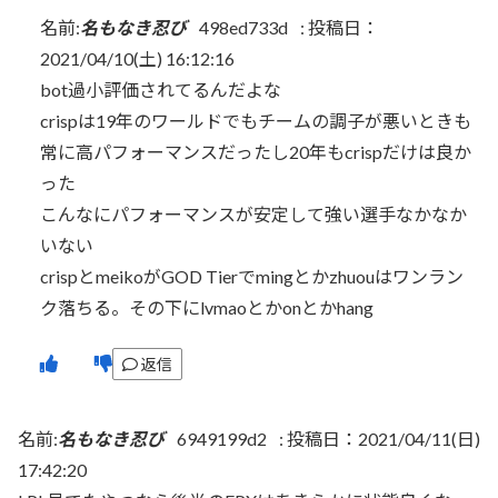
名前:
名もなき忍び
498ed733d
:
投稿日：
2021/04/10(土) 16:12:16
bot過小評価されてるんだよな
crispは19年のワールドでもチームの調子が悪いときも
常に高パフォーマンスだったし20年もcrispだけは良か
った
こんなにパフォーマンスが安定して強い選手なかなか
いない
crispとmeikoがGOD Tierでmingとかzhuouはワンラン
ク落ちる。その下にlvmaoとかonとかhang
返信
名前:
名もなき忍び
6949199d2
:
投稿日：2021/04/11(日)
17:42:20