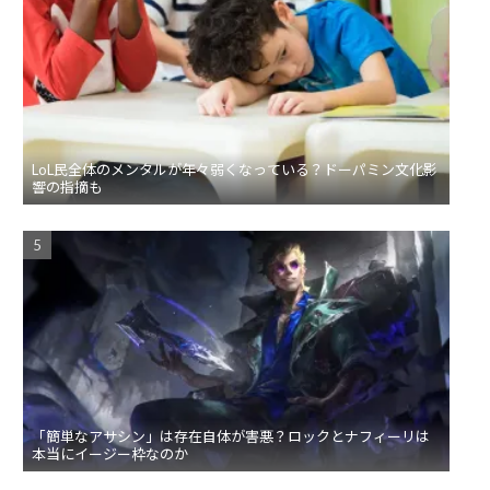
LoL民全体のメンタルが年々弱くなっている？ドーパミン文化影
響の指摘も
「簡単なアサシン」は存在自体が害悪？ロックとナフィーリは
本当にイージー枠なのか