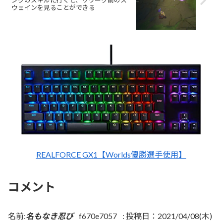
ウェインを見ることができる
REALFORCE GX1【Worlds優勝選手使用】
コメント
名前:
名もなき忍び
f670e7057
:
投稿日：2021/04/08(木)