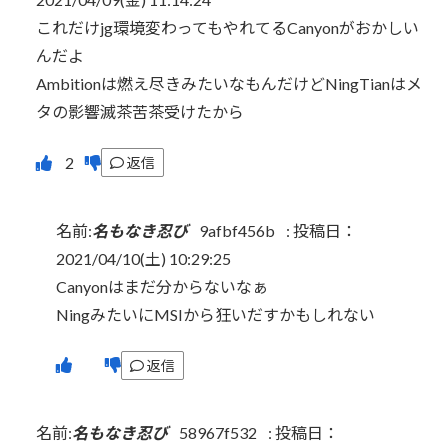
これだけjg環境変わってもやれてるCanyonがおかしい
んだよ
Ambitionは燃え尽きみたいなもんだけどNingTianはメ
タの影響滅茶苦茶受けたから
返信
名前:
名もなき忍び
9afbf456b
:
投稿日：
2021/04/10(土) 10:29:25
Canyonはまだ分からないなぁ
NingみたいにMSIから狂いだすかもしれない
返信
名前:
名もなき忍び
58967f532
:
投稿日：