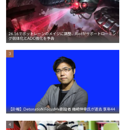
26.16でボットレーンのメイジに調整、Riotがサポートローミン
グ弱体化とADC強化を予告
【訃報】DetonatioN FocusMe創設者 梅崎伸幸氏が逝去 享年44