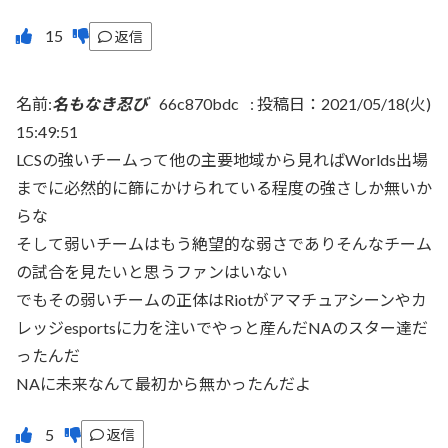
返信
名前:
名もなき忍び
66c870bdc
:
投稿日：2021/05/18(火)
15:49:51
LCSの強いチームって他の主要地域から見ればWorlds出場
までに必然的に篩にかけられている程度の強さしか無いか
らな
そして弱いチームはもう絶望的な弱さでありそんなチーム
の試合を見たいと思うファンはいない
でもその弱いチームの正体はRiotがアマチュアシーンやカ
レッジesportsに力を注いでやっと産んだNAのスター達だ
ったんだ
NAに未来なんて最初から無かったんだよ
返信