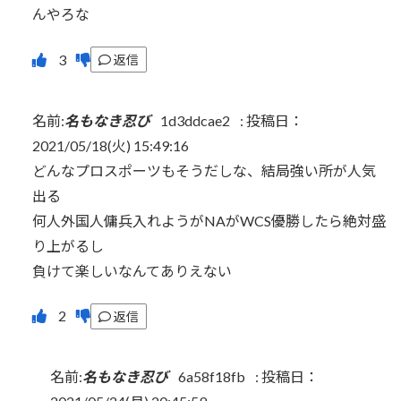
んやろな
返信
名前:
名もなき忍び
1d3ddcae2
:
投稿日：
2021/05/18(火) 15:49:16
どんなプロスポーツもそうだしな、結局強い所が人気
出る
何人外国人傭兵入れようがNAがWCS優勝したら絶対盛
り上がるし
負けて楽しいなんてありえない
返信
名前:
名もなき忍び
6a58f18fb
:
投稿日：