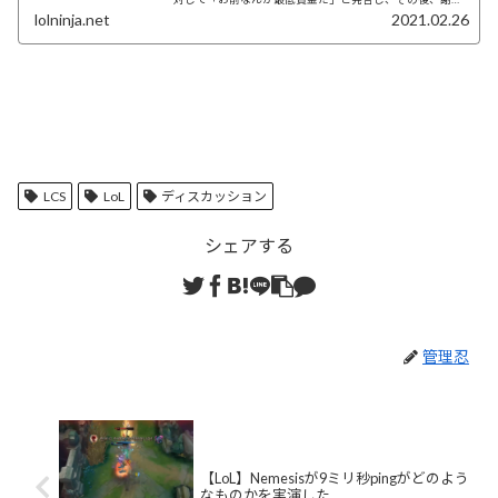
した。
lolninja.net
2021.02.26
LCS
LoL
ディスカッション
シェアする
管理忍
【LoL】Nemesisが9ミリ秒pingがどのよう
なものかを実演した