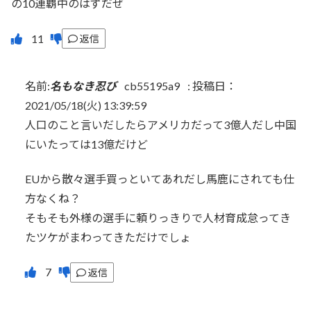
の10連覇中のはずだぜ
返信
名前:
名もなき忍び
cb55195a9
:
投稿日：
2021/05/18(火) 13:39:59
人口のこと言いだしたらアメリカだって3億人だし中国
にいたっては13億だけど
EUから散々選手買っといてあれだし馬鹿にされても仕
方なくね？
そもそも外様の選手に頼りっきりで人材育成怠ってき
たツケがまわってきただけでしょ
返信