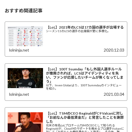
おすすめ関連記事
【LoL】2021年のLCSは17カ国の選手が出場する
シーズン11のLCSの選手の出身国が更に多様化。
lolninja.net
2020.12.03
【LoL】100T Ssumday「もし外国人選手ルール
が撤廃されれば、LCSはアイデンティティを失
い、ファンが応援したいチームが無くなってしま
う」
以下、Inven Globalより、100T Summdayのインタビュー
を紹介。
lolninja.net
2021.03.04
【LoL】TSMのCEO ReginaldがC9 Valcanに対し
「お前なんか最低賃金だ」と発言したことを謝罪
した
北米の有名LoLプロチームTSMのCEOとして知られる
Reginaldが、Cloud9のサポートを務めるプロ選手Vulcanに
対して「お前なんか最低賃金だ」と発言し、その後、謝罪