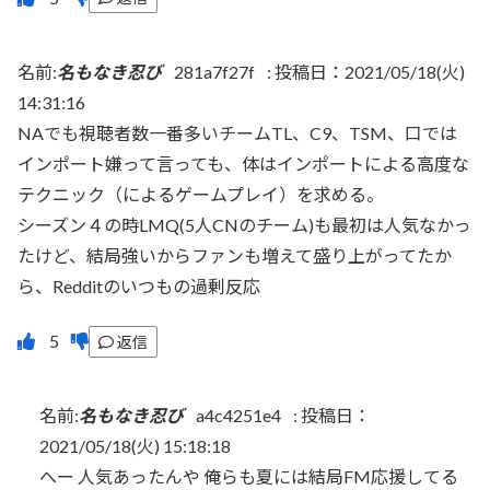
名前:
名もなき忍び
281a7f27f
:
投稿日：2021/05/18(火)
14:31:16
NAでも視聴者数一番多いチームTL、C9、TSM、口では
インポート嫌って言っても、体はインポートによる高度な
テクニック（によるゲームプレイ）を求める。
シーズン４の時LMQ(5人CNのチーム)も最初は人気なかっ
たけど、結局強いからファンも増えて盛り上がってたか
ら、Redditのいつもの過剰反応
返信
名前:
名もなき忍び
a4c4251e4
:
投稿日：
2021/05/18(火) 15:18:18
へー 人気あったんや 俺らも夏には結局FM応援してる