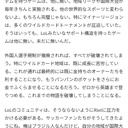
テムを持つゲームは、他に無い。地域リーグや国際大会が
毎年きちんと実施される。他の世界的なスポーツと変わら
ないよ。もちろん完璧じゃない。特にマイナーリージョン
は、多くのワイルドカードトーナメントが圧迫していた。
そうはいっても、LoLみたいなサポート構造を持ったゲー
ムは他に無い。未だに無いんだ。
外国人選手規制が撤廃されれば、すべてが破壊されてしま
う。特にワイルドカード地域は、既に成長に苦労してい
る。これが通れば最終的には既に金持ちのオーナーたちを
利することになり、もうパンパンのポケットをさらにお
金でふくらませることになるだろう。ゼロから英雄まで登
りつめる、これまでの物語を破壊してしまうことになる。
LoLのコミュニティは、そうならないようにRiotに圧力を
かける必要がある。サッカーファンたちがそうしてきたよ
うにね。俺はブラジル人なんだけど、自分の地域が国際大