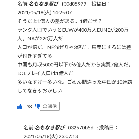
名前:
名もなき忍び
f30d85979
:
投稿日：
2021/05/18(火) 14:25:07
そうだよ1億人の差がある。1億だぜ？
ランク人口でいうとEUWが400万人EUNEが200万
人。NAが220万人だ
人口が倍だ。NE混ぜりゃ3倍だ。馬鹿にするには差
が付きすぎてる
中国も月収5000円以下が6億人だから実質7億人だ。
LOLプレイ人口は1億人だ
多いなすげー多いな。ごめん間違った中国が10連覇
してなきゃおかしい
返信
名前:
名もなき忍び
032570b5d
:
投稿日：
2021/05/18(火) 23:07:13