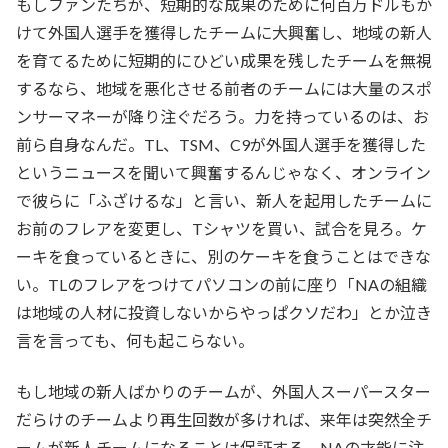
もしファンたちが、短期的な成果のために何百万ドルもか
けて外国人選手を獲得したチームに大興奮し、地域の新人
を育てるために短期的にひどい成果を残したチームを無視
するなら、地域を悪化させる前者のチームには大量のスポ
ンサーマネーが降り注ぐだろう。力を持っているのは、お
前ら自身なんだ。TL、TSM、C9が外国人選手を獲得した
というニュースを聞いて興奮するんじゃなく、オンライン
で彼らに「ふざけるな」と言い、新人を起用したチームに
お前のフレアを変更し、Tシャツを買い、試合を見ろ。ケ
ーキを食っているときに、別のケーキを食うことはできな
い。TLのフレアをつけてパソコンの前に座り「NAの組織
は地域の人材に投資しないからやっぱクソだわ」とか泣き
言を言っても、何も起こらない。
もし地域の新人ばかりのチームが、外国人スーパースター
だらけのチームより再生回数が多ければ、来年は突然全チ
ームが新人チームになることは保証する。NAの才能に注