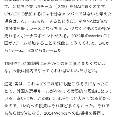
て、金持ち企業はBチーム（２軍）をNAに置くのです。
LPL/LCKに参加するには十分なメンバーではないと考えた
場合は、Aチームもね。するとどうだ。今やNAは2位/3
位/4位を争うレースになっちまう。少なくとも3つの枠が
売れるとボーナスポイントが入る。2022年のWorldsに中
国が7チーム参加することを想像してみてくれよ。LPLか
ら4チーム、LCSから3チームだ。
TSMやTLが国際的に恥をかくのを二度と見たくないよ
な。今後は国内でやってくれればいいんだけどね。
追記: 実は、これはLCSで以前にも起こりそうになったこ
とで、外国人選手ルールが存在する実質的な理由になって
いる。幸いにも、この時はLoLが今ほど大きくなる前だっ
たので、LMQへの投資はそれほど多くなかった。それで
も彼らは3位になり、2014 Worldsへの出場権を獲得し