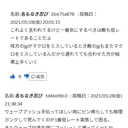
名前:
名もなき忍び
2b675a878
:
投稿日：
2021/05/28(金) 20:01:15
これよく言われてるけど一番気にするべきは敵も低レ
ートであることだよ
味方のjgがマクロをミスしているとき敵のjgもまたマク
ロをミスしているんだから遅れてても合わせた方が結
果上手くいく
返信
名前:
名もなき忍び
fd466f8b3
:
投稿日：2021/05/28(金)
21:38:34
ウェーブプッシュ手伝ってほしい時にピン鳴らしても無理
ガンクして死んでくのが1番低レート実感して困る。
あとウェーブ中途半端にプッシュして帰ってくjgとか…