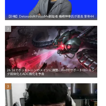
【訃報】DetonatioN FocusMe創設者 梅崎伸幸氏が逝去 享年44
26.16でボットレーンのメイジに調整、Riotがサポートローミン
グ弱体化とADC強化を予告