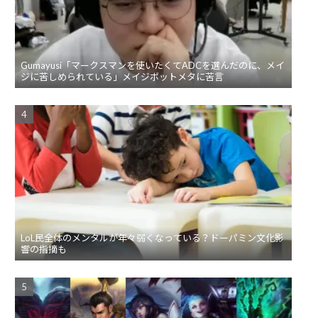
Gumayusi「マークスマンを使いたくてADCを選んだのに、メイ
ジに苦しめられている」メイジボットメタに苦言
LoL民全体のメンタルが年々弱くなっている？ドーパミン文化影
響の指摘も