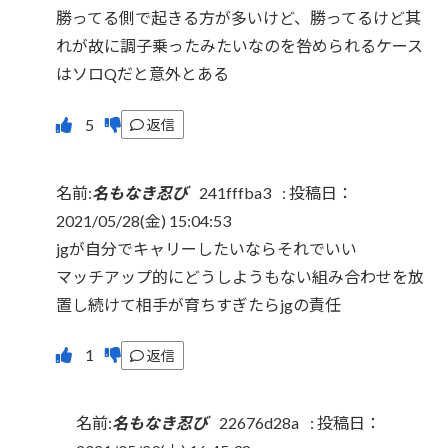
勝ってる側で起きる方が多いけど、勝ってるけど其
れが故に調子乗ったみたいなのを咎められるケース
はソロQだと意外とある
返信
名前:
名もなき忍び
241fffba3
:
投稿日：
2021/05/28(金) 15:04:53
jgが自分でキャリーしたいならそれでいい
マッチアップ的にどうしようもない組み合わせを放
置し続けて相手が育ちすぎたらjgの責任
返信
名前:
名もなき忍び
22676d28a
:
投稿日：