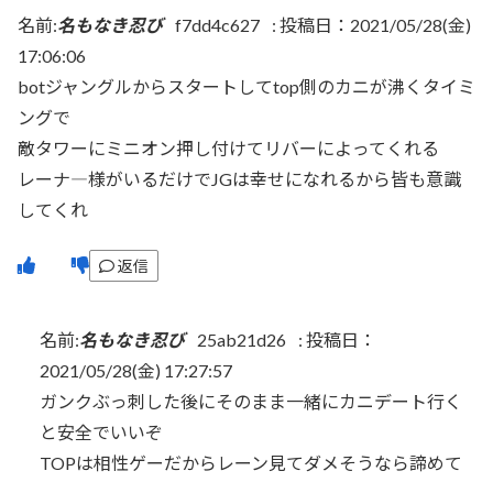
名前:
名もなき忍び
f7dd4c627
:
投稿日：2021/05/28(金)
17:06:06
botジャングルからスタートしてtop側のカニが沸くタイミ
ングで
敵タワーにミニオン押し付けてリバーによってくれる
レーナ―様がいるだけでJGは幸せになれるから皆も意識
してくれ
返信
名前:
名もなき忍び
25ab21d26
:
投稿日：
2021/05/28(金) 17:27:57
ガンクぶっ刺した後にそのまま一緒にカニデート行く
と安全でいいぞ
TOPは相性ゲーだからレーン見てダメそうなら諦めて