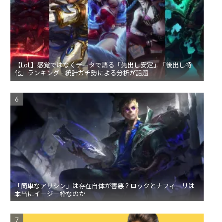
【LoL】感覚ではなくデータで語る「先出し安定」「後出し特
化」ランキング - 統計ガチ勢による分析が話題
「簡単なアサシン」は存在自体が害悪？ロックとナフィーリは
本当にイージー枠なのか