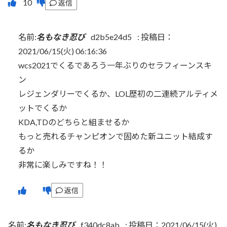
返信
名前:
名もなき忍び
d2b5e24d5
:
投稿日：
2021/06/15(火) 06:16:36
wcs2021でくるであろう一年ぶりのセラフィーンスキ
ン
レジェンダリーでくるか、LOL歴初の二連続アルティメ
ットでくるか
KDA,TDのどちらと組ませるか
もっと売れるチャンピオンで固めた新ユニット結成す
るか
非常に楽しみですね！！
返信
名前:
名もなき忍び
f340dc8ab
:
投稿日：2021/06/15(火)