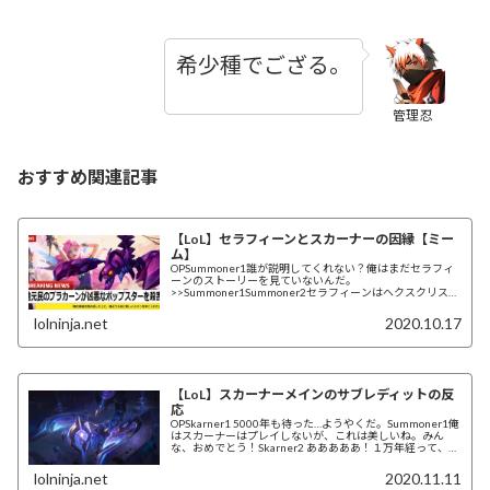
希少種でござる。
管理忍
おすすめ関連記事
【LoL】セラフィーンとスカーナーの因縁【ミー
ム】
OPSummoner1誰が説明してくれない？俺はまだセラフィ
ーンのストーリーを見ていないんだ。
>>Summoner1Summoner2セラフィーンはヘクスクリスタ
ルに秘められたブラカーン（スカーナーの...
lolninja.net
2020.10.17
【LoL】スカーナーメインのサブレディットの反
応
OPSkarner1 5000年も待った…ようやくだ。Summoner1俺
はスカーナーはプレイしないが、これは美しいね。みん
な、おめでとう！Skarner2 あああああ！１万年経って、よ
うやく俺は自由...
lolninja.net
2020.11.11