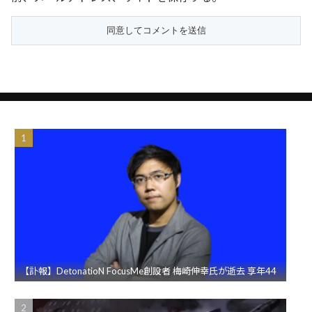
【訃報】DetonatioN FocusMe創設者 梅崎伸幸氏が逝去 享年44