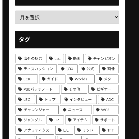
タグ
海外の反応
LoL
動画
チャンピオン
ディスカッション
プロ
公式
画像
LCK
ガイド
Worlds
メタ
PBEパッチノート
その他
ビギナー
LEC
トップ
インタビュー
ADC
チャレンジャー
ニュース
WCS
ジャングル
LPL
アイテム
サポート
アナリティクス
LJL
ミッド
TFT