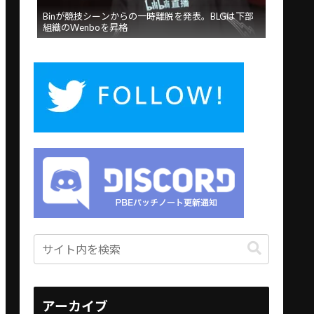
Binが競技シーンからの一時離脱を発表。BLGは下部
組織のWenboを昇格
アーカイブ