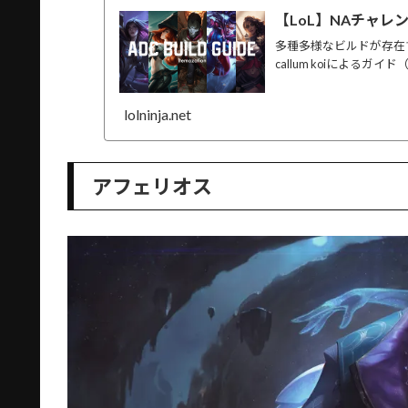
【LoL】NAチャレ
多種多様なビルドが存在
callum koiによるガ
lolninja.net
アフェリオス