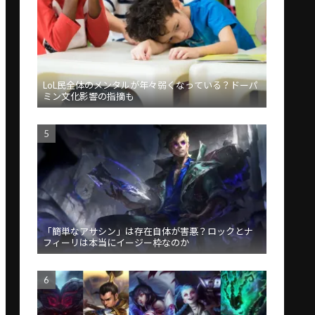
LoL民全体のメンタルが年々弱くなっている？ドーパ
ミン文化影響の指摘も
「簡単なアサシン」は存在自体が害悪？ロックとナ
フィーリは本当にイージー枠なのか