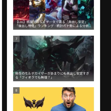
【LoL】感覚ではなくデータで語る「先出し安定」
「後出し特化」ランキング - 統計ガチ勢による分析が
話題
現在のモルデカイザーがあまりにも先出し安定すぎ
る「フィオラでも無理？」