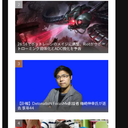
26.16でボットレーンのメイジに調整、Riotがサポー
トローミング弱体化とADC強化を予告
【訃報】DetonatioN FocusMe創設者 梅崎伸幸氏が逝
去 享年44