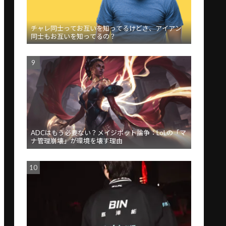
チャレ同士ってお互いを知ってるけどさ、アイアン
同士もお互いを知ってるの？
ADCはもう必要ない？メイジボット論争：LoLの「マ
ナ管理崩壊」が環境を壊す理由