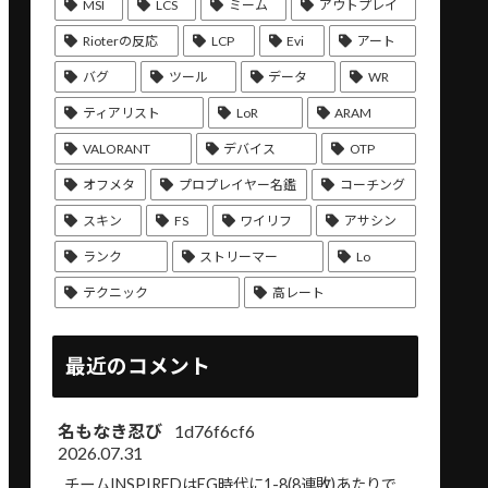
MSI
LCS
ミーム
アウトプレイ
Rioterの反応
LCP
Evi
アート
バグ
ツール
データ
WR
ティアリスト
LoR
ARAM
VALORANT
デバイス
OTP
オフメタ
プロプレイヤー名鑑
コーチング
スキン
FS
ワイリフ
アサシン
ランク
ストリーマー
Lo
テクニック
高レート
最近のコメント
名もなき忍び
1d76f6cf6
2026.07.31
チームINSPIREDはEG時代に1-8(8連敗)あたりで