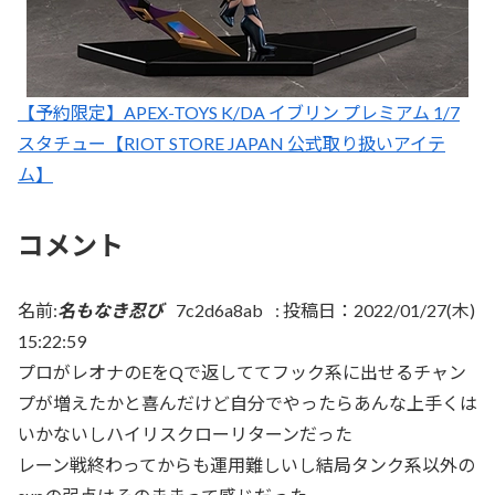
【予約限定】APEX-TOYS K/DA イブリン プレミアム 1/7
スタチュー【RIOT STORE JAPAN 公式取り扱いアイテ
ム】
コメント
名前:
名もなき忍び
7c2d6a8ab
:
投稿日：2022/01/27(木)
15:22:59
プロがレオナのEをQで返しててフック系に出せるチャン
プが増えたかと喜んだけど自分でやったらあんな上手くは
いかないしハイリスクローリターンだった
レーン戦終わってからも運用難しいし結局タンク系以外の