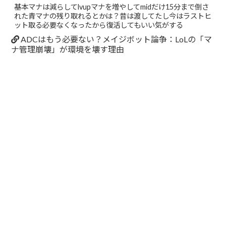
基本マナは減らしてlvupマナを増やしてmidだけ15分まで倒さ
れた青マナの残り取れるとかは？昔は渡してたし今はラストヒ
ット取る必要なくなったから復活してもいい気がする
ADCはもう必要ない？メイジボット論争：LoLの「マ
ナ管理崩壊」が環境を壊す理由