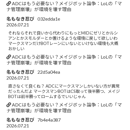
ADCはもう必要ない？メイジボット論争：LoLの「マ
ナ管理崩壊」が環境を壊す理由
名もなき忍び
032edda1e
2026.07.21
それならそれで良いから代わりにもっとMIDにゼリとかルシ
アンとかスモルダーとか置けるような環境に戻して欲しいわ
マークスマンだけBOTレーンにいないといけない環境も大概
おかしい
ADCはもう必要ない？メイジボット論争：LoLの「マ
ナ管理崩壊」が環境を壊す理由
名もなき忍び
22d5a04ea
2026.07.21
直さなくて良くね？ ADCにマークスマンしかいない方が異常
だったんだよ マークスマンBOTはCS取って後半勝つ、メイジ
BOTは前半勝ってロームするでいいじゃん
ADCはもう必要ない？メイジボット論争：LoLの「マ
ナ管理崩壊」が環境を壊す理由
名もなき忍び
7b4e4a387
2026.07.21