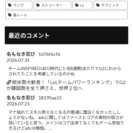
ランク
ストリーマー
Lo
テクニック
高レート
最近のコメント
名もなき忍び
1d76f6cf6
2026.07.31
チームINSPIREDはEG時代に1-8(8連敗)あたりでG2にわから
されてたことを考慮しているのかね
欧米勢大歓喜！「LoLチームパワーランキング」でG2
が韓国勢を全て押さえ、世界２位へ
名もなき忍び
18195aa15
2026.07.21
マナ枯れてスキル使えなくなるの普通に面白くなかったしし
ょうがないね。 adcに関してはファーストコアの素材の弱さが
効いていると思う。メイジはコア出来てなくてもゲーム参加で
きるけどadcは無理。 ...