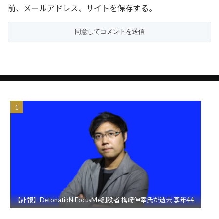
前、メールアドレス、サイトを保存する。
【訃報】DetonatioN FocusMe創設者 梅崎伸幸氏が逝去 享年44