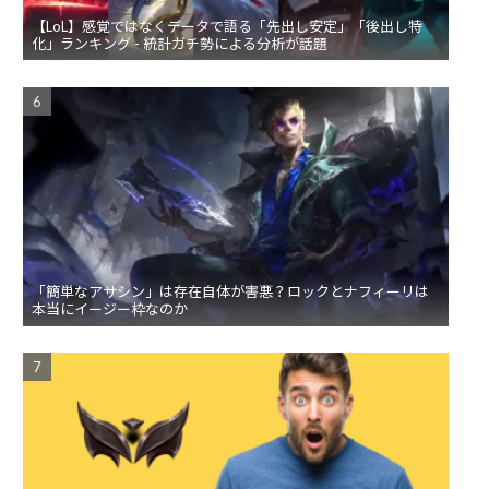
【LoL】感覚ではなくデータで語る「先出し安定」「後出し特
化」ランキング - 統計ガチ勢による分析が話題
「簡単なアサシン」は存在自体が害悪？ロックとナフィーリは
本当にイージー枠なのか