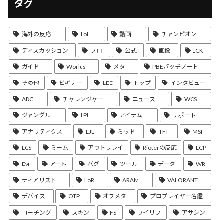
タグ
海外の反応
LoL
動画
チャンピオン
ディスカッション
プロ
公式
画像
LCK
ガイド
Worlds
メタ
PBEパッチノート
その他
ビギナー
LEC
トップ
インタビュー
ADC
チャレンジャー
ニュース
WCS
ジャングル
LPL
アイテム
サポート
アナリティクス
LJL
ミッド
TFT
MSI
LCS
ミーム
アウトプレイ
Rioterの反応
LCP
Evi
アート
バグ
ツール
データ
WR
ティアリスト
LoR
ARAM
VALORANT
デバイス
OTP
オフメタ
プロプレイヤー名鑑
コーチング
スキン
FS
ワイリフ
アサシン