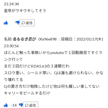
21:24:34
皇帝がウキウキしてそう
返信
名前:
名もなき忍び
0fa96e898
:
投稿日：2022/01/27(木)
23:30:56
ほとんど触った事無いからyoutubeで１回動画見てすぐラ
ンク行って
まだ３回だけどKDA5.63の３連勝だわ
スロウ重い、シールド厚い、Qは誰も避けられない、かな
り壊れてる
Qの置き方だけ勉強したけど他は何も難しい事してない
キャリーをピールするだけ
返信