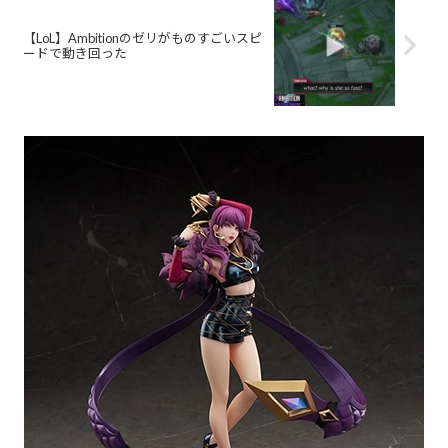
【LoL】Ambitionのゼリがものすごいスピ
ードで動き回った