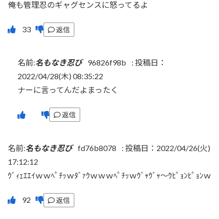
俺も管理忍のギャグセンスに怒ってるよ
返信
名前:
名もなき忍び
96826f98b
:
投稿日：
2022/04/28(木) 08:35:22
ナーに言ってんだよまったく
返信
名前:
名もなき忍び
fd76b8078
:
投稿日：2022/04/26(火)
17:12:12
ｳﾞｨｪｴｴｲｗｗﾍﾟﾁｯｗﾀﾞｧｳｗｗｗﾍﾟﾁｯｗｳﾞｬｳﾞｬ～ｳﾋﾟｮﾝﾋﾟｮﾝｗ
返信