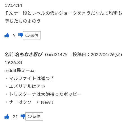
19:04:14
そんナ一段とレベルの低いジョークを言うだなんて均衡も
堕ちたものよのう
返信
名前:
名もなき忍び
0aed31475
:
投稿日：2022/04/26(火)
19:26:34
reddit民ミーム
・マルファイトは噓つき
・エズリアルはアホ
・トリスターナは大砲持ったポッピー
・ナーはクソ ←New!!
返信