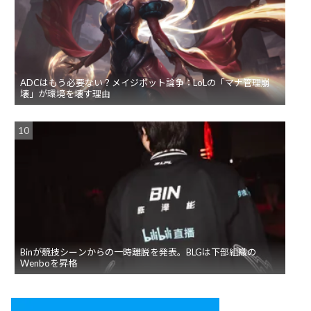
ADCはもう必要ない？メイジボット論争：LoLの「マナ管理崩
壊」が環境を壊す理由
Binが競技シーンからの一時離脱を発表。BLGは下部組織の
Wenboを昇格