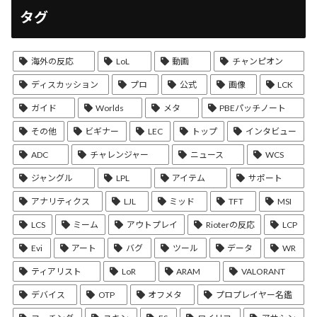
タグ
海外の反応
LoL
動画
チャンピオン
ディスカッション
プロ
公式
画像
LCK
ガイド
Worlds
メタ
PBEパッチノート
その他
ビギナー
LEC
トップ
インタビュー
ADC
チャレンジャー
ニュース
WCS
ジャングル
LPL
アイテム
サポート
アナリティクス
LJL
ミッド
TFT
MSI
LCS
ミーム
アウトプレイ
Rioterの反応
LCP
Evi
アート
バグ
ツール
データ
WR
ティアリスト
LoR
ARAM
VALORANT
デバイス
OTP
オフメタ
プロプレイヤー名鑑