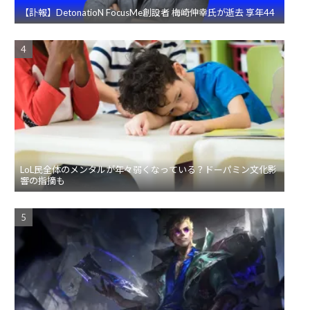
【訃報】DetonatioN FocusMe創設者 梅崎伸幸氏が逝去 享年44
LoL民全体のメンタルが年々弱くなっている？ドーパミン文化影
響の指摘も