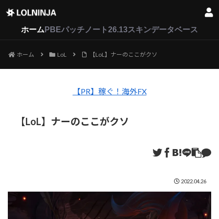
LoL
VALORANT
2XKO
ホーム
PBEパッチノート26.13
スキンデータベース
ホーム
LoL
【LoL】ナーのここがクソ
【PR】稼ぐ！海外FX
【LoL】ナーのここがクソ
2022.04.26