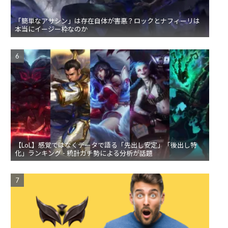
「簡単なアサシン」は存在自体が害悪？ロックとナフィーリは
本当にイージー枠なのか
【LoL】感覚ではなくデータで語る「先出し安定」「後出し特
化」ランキング - 統計ガチ勢による分析が話題