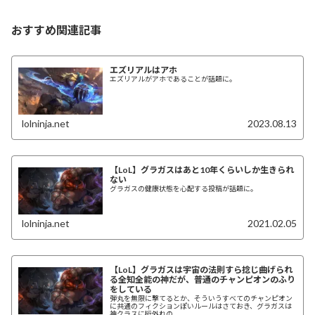
おすすめ関連記事
エズリアルはアホ
エズリアルがアホであることが話題に。
lolninja.net
2023.08.13
【LoL】グラガスはあと10年くらいしか生きられ
ない
グラガスの健康状態を心配する投稿が話題に。
lolninja.net
2021.02.05
【LoL】グラガスは宇宙の法則すら捻じ曲げられ
る全知全能の神だが、普通のチャンピオンのふり
をしている
弾丸を無限に撃てるとか、そういうすべてのチャンピオン
に共通のフィクションぽいルールはさておき、グラガスは
神クラスに桁外れの……