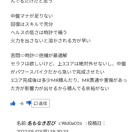
んでるだけだと思う
中盤マナが足りない
回復はスキルで充分
ヘルスの低さは時計で補う
火力を出さないと溶かされる方が早い
苦悶⇨時計⇨抱擁が最適解
セラフは欲しいけど、上3コアは絶対外せないし、中盤
がパワースパイクだから急いで完成させたい
3コア完成後は多少MR積んだり、MR貫通や重傷があっ
た方が影響力が出せるから積んでる余裕がない
返信
名前:
名もなき忍び
c98d0a01b
:
投稿日：
2022/05/02(月) 18:30:33