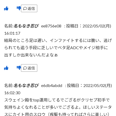
返信
名前:
名もなき忍び
ee8756e08
:
投稿日：2022/05/02(月)
16:01:17
結局のところ足は遅い、インファイトするには脆い、逃げ
られても追う手段に乏しいでベタ足ADCやメイジ相手に
出すしか出来ないんだよなぁ
返信
名前:
名もなき忍び
e6db4abdd
:
投稿日：2022/05/02(月)
16:02:30
スウェイン殿をtop運用してるでござるがクリセプ初手で
気持ちよくなれることが多いでござるよ。ほしいステータ
スにカイト用のスロウ（疾駆も持ってればさらに楽しい）