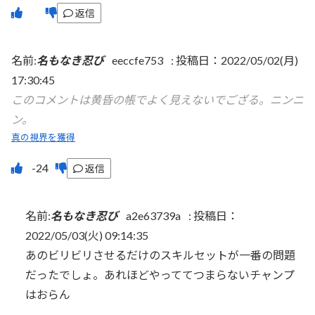
返信
名前:
名もなき忍び
eeccfe753
:
投稿日：2022/05/02(月)
17:30:45
このコメントは黄昏の帳でよく見えないでござる。ニンニ
ン。
真の視界を獲得
返信
名前:
名もなき忍び
a2e63739a
:
投稿日：
2022/05/03(火) 09:14:35
あのビリビリさせるだけのスキルセットが一番の問題
だったでしょ。あれほどやっててつまらないチャンプ
はおらん