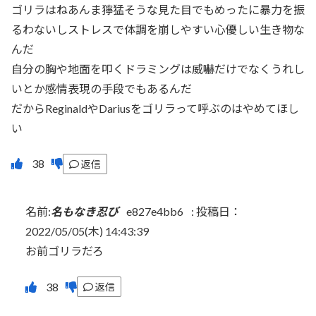
ゴリラはねあんま獰猛そうな見た目でもめったに暴力を振
るわないしストレスで体調を崩しやすい心優しい生き物な
んだ
自分の胸や地面を叩くドラミングは威嚇だけでなくうれし
いとか感情表現の手段でもあるんだ
だからReginaldやDariusをゴリラって呼ぶのはやめてほし
い
返信
名前:
名もなき忍び
e827e4bb6
:
投稿日：
2022/05/05(木) 14:43:39
お前ゴリラだろ
返信