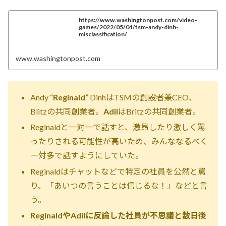
https://www.washingtonpost.com/video-
games/2022/05/04/tsm-andy-dinh-
misclassification/
www.washingtonpost.com
Andy “
Reginald
” DinhはTSMの創設者兼CEO、
Blitzの共同創業者。
Adil
はBritzの共同創業者。
Reginaldと一対一で話すと、激昂したり激しく罵
ったりされる可能性が高いため、みんななるべく
一対多で話すようにしていた。
Reginaldはチャットなどで特定の社員を公然と罵
り、「あいつの言うことは信じるな！」などと言
う。
ReginaldやAdilに反論した社員が不思議と数日後