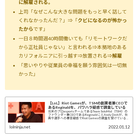
に解雇される。
上司「なぜこんな大きな問題をもっと早く話して
くれなかったんだ？」⇒「
クビになるのが怖かっ
たから
です」
一日８時間週40時間働いても「リモートワークだ
から正社員じゃない」と言われる⇒本拠地のある
カリフォルニアに引っ越す⇒放置される⇒
解雇
「思いやりや従業員の幸福を願う雰囲気は一切無
かった」
【LoL】Riot Gamesが、TSMの創業者兼CEOで
あるReginaldを、パワハラ疑惑で調査している
北米のプロesportsチームであるTeam SoloMid（TSM）の
ファウンダー兼CEOであるReginaldことAndy Dinhが、社
員や選手への暴言疑惑でRiot Gamesの調査を受けているこ
とがわかった。WIREDが報じた。
lolninja.net
2022.01.12