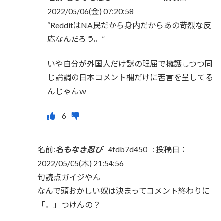
2022/05/06(金) 07:20:58
“RedditはNA民だから身内だからあの苛烈な反
応なんだろう。”
いや自分が外国人だけ謎の理屈で擁護しつつ同
じ論調の日本コメント欄だけに苦言を呈してる
んじゃんｗ
名前:
名もなき忍び
4fdb7d450
:
投稿日：
2022/05/05(木) 21:54:56
句読点ガイジやん
なんで頭おかしい奴は決まってコメント終わりに
「。」つけんの？