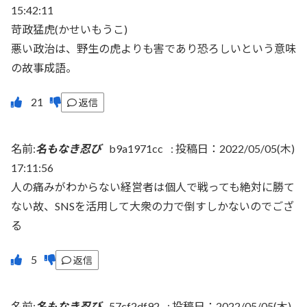
15:42:11
苛政猛虎(かせいもうこ)
悪い政治は、野生の虎よりも害であり恐ろしいという意味
の故事成語。
返信
名前:
名もなき忍び
b9a1971cc
:
投稿日：2022/05/05(木)
17:11:56
人の痛みがわからない経営者は個人で戦っても絶対に勝て
ない故、SNSを活用して大衆の力で倒すしかないのでござ
る
返信
名前:
名もなき忍び
57cf2df92
:
投稿日：2022/05/05(木)