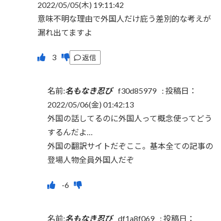
2022/05/05(木) 19:11:42
意味不明な理由で外国人だけ庇う差別的な考えが
漏れ出てますよ
返信
名前:
名もなき忍び
f30d85979
:
投稿日：
2022/05/06(金) 01:42:13
外国の話してるのに外国人って概念使ってどう
するんだよ…
外国の翻訳サイトだぞここ。基本全ての記事の
登場人物全員外国人だぞ
名前:
名もなき忍び
df1a8f069
:
投稿日：