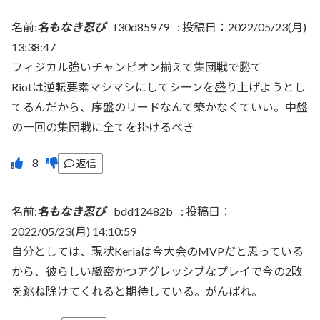
名前:
名もなき忍び
f30d85979
:
投稿日：2022/05/23(月)
13:38:47
フィジカル強いチャンピオン揃えて集団戦で勝て
Riotは逆転要素マシマシにしてシーンを盛り上げようとし
てるんだから、序盤のリードなんて築かなくていい。中盤
の一回の集団戦に全てを掛けるべき
返信
名前:
名もなき忍び
bdd12482b
:
投稿日：
2022/05/23(月) 14:10:59
自分としては、現状Keriaは今大会のMVPだと思っている
から、彼らしい緻密かつアグレッシブなプレイで今の2敗
を跳ね除けてくれると期待している。がんばれ。