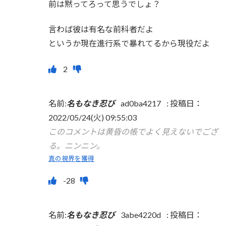
前は黙ってろって思うでしょ？
言わば彼は有名な前科者だよ
というか現在進行系で暴れてるから現役だよ
名前:
名もなき忍び
ad0ba4217
:
投稿日：
2022/05/24(火) 09:55:03
このコメントは黄昏の帳でよく見えないでござ
る。ニンニン。
真の視界を獲得
名前:
名もなき忍び
3abe4220d
:
投稿日：