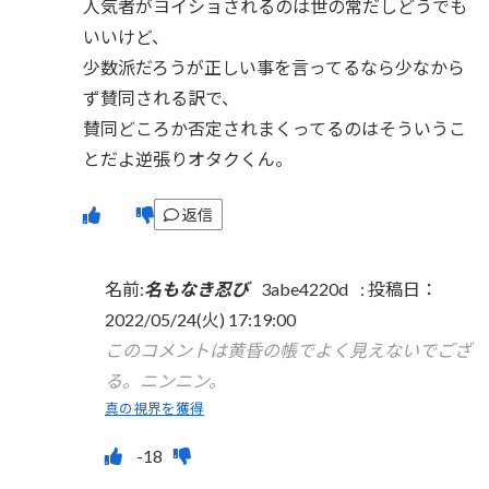
人気者がヨイショされるのは世の常だしどうでも
いいけど、
少数派だろうが正しい事を言ってるなら少なから
ず賛同される訳で、
賛同どころか否定されまくってるのはそういうこ
とだよ逆張りオタクくん。
返信
名前:
名もなき忍び
3abe4220d
:
投稿日：
2022/05/24(火) 17:19:00
このコメントは黄昏の帳でよく見えないでござ
る。ニンニン。
真の視界を獲得