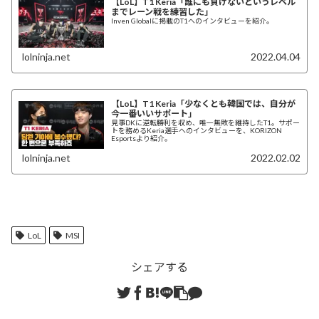
【LoL】T1 Keria「誰にも負けないというレベル
までレーン戦を練習した」
Inven Globalに掲載のT1へのインタビューを紹介。
lolninja.net
2022.04.04
【LoL】T1 Keria「少なくとも韓国では、自分が
今一番いいサポート」
見事DKに逆転勝利を収め、唯一無敗を維持したT1。サポー
トを務めるKeria選手へのインタビューを、KORIZON
Esportsより紹介。
lolninja.net
2022.02.02
LoL
MSI
シェアする