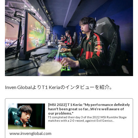
Inven GlobalよりT1 Keriaのインタビューを紹介。
[MSI 2022] T1 Keria: "My performance definitely
hasn't been great so far...We’re well aware of
our problems."
T1 completed their day 3 of the 2022 MSI Rumble Stage
matches with a 2-0 record, against Evil Genius...
www.invenglobal.com