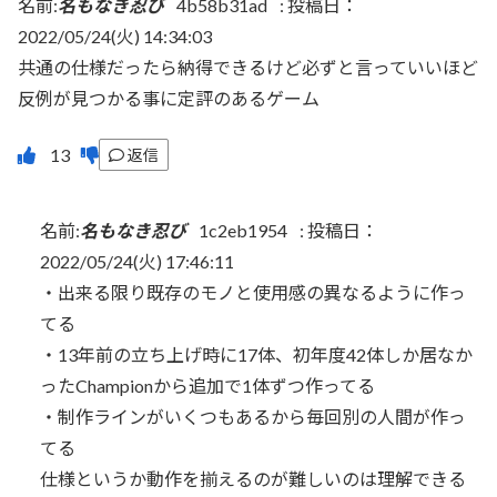
名前:
名もなき忍び
4b58b31ad
:
投稿日：
2022/05/24(火) 14:34:03
共通の仕様だったら納得できるけど必ずと言っていいほど
反例が見つかる事に定評のあるゲーム
返信
名前:
名もなき忍び
1c2eb1954
:
投稿日：
2022/05/24(火) 17:46:11
・出来る限り既存のモノと使用感の異なるように作っ
てる
・13年前の立ち上げ時に17体、初年度42体しか居なか
ったChampionから追加で1体ずつ作ってる
・制作ラインがいくつもあるから毎回別の人間が作っ
てる
仕様というか動作を揃えるのが難しいのは理解できる