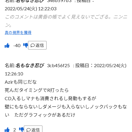
名前:
名もなき忍び
346b597b3
:
投稿日：
2022/05/24(火) 12:22:03
このコメントは黄昏の帳でよく見えないでござる。ニンニ
ン。
真の視界を獲得
返信
名前:
名もなき忍び
3cb456f25
:
投稿日：2022/05/24(火)
12:26:10
Azirも同じだな
死んだタイミングでR打ったら
CD入るしマナも消費されるし発動もするが
壁にもならないしダメージも入らないしノックバックもな
い ただグラフィックがあるだけ
返信