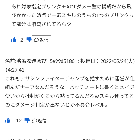
あれ対象指定ブリンク＋AOEダメ＋壁の構成だから飛
びかかった時点で一応スキルのうちの1つのブリンクっ
て部分は消費されてるんや
返信
名前:
名もなき忍び
5e99d5186
:
投稿日：2022/05/24(火)
14:27:41
これもアサシンファイターチャンプを推すために運営が仕
組んだナーフなんだろうな。パッチノートに書くとメイジ
使いから批判がくるから黙ってるんだろｗスキル使ってる
のにダメージ判定が出ないとか不具合レベル。
返信