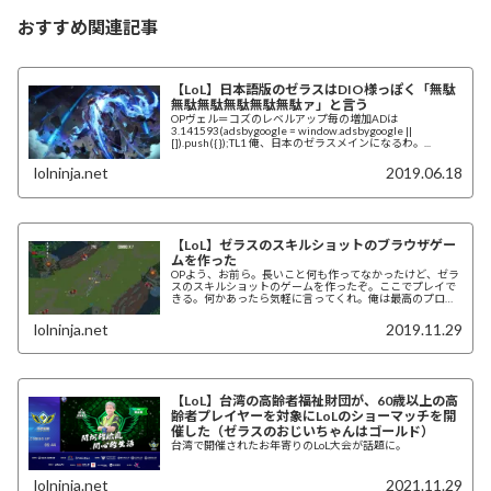
おすすめ関連記事
【LoL】日本語版のゼラスはDIO様っぽく「無駄
無駄無駄無駄無駄無駄ァ」と言う
OPヴェル＝コズのレベルアップ毎の増加ADは
3.141593(adsbygoogle = window.adsbygoogle ||
[]).push({});TL1 俺、日本のゼラスメインになるわ。...
lolninja.net
2019.06.18
【LoL】ゼラスのスキルショットのブラウザゲー
ムを作った
OPよう、お前ら。長いこと何も作ってなかったけど、ゼラ
スのスキルショットのゲームを作ったぞ。ここでプレイで
きる。何かあったら気軽に言ってくれ。俺は最高のプログ
ラマーじゃないけど、できるだけ早く修正する...
lolninja.net
2019.11.29
【LoL】台湾の高齢者福祉財団が、60歳以上の高
齢者プレイヤーを対象にLoLのショーマッチを開
催した（ゼラスのおじいちゃんはゴールド）
台湾で開催されたお年寄りのLoL大会が話題に。
lolninja.net
2021.11.29