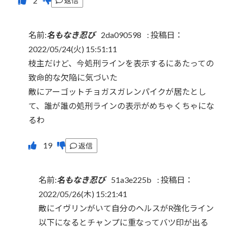
返信
名前:
名もなき忍び
2da090598
:
投稿日：
2022/05/24(火) 15:51:11
枝主だけど、今処刑ラインを表示するにあたっての
致命的な欠陥に気づいた
敵にアーゴットチョガスガレンパイクが居たとし
て、誰が誰の処刑ラインの表示がめちゃくちゃにな
るわ
返信
名前:
名もなき忍び
51a3e225b
:
投稿日：
2022/05/26(木) 15:21:41
敵にイヴリンがいて自分のヘルスがR強化ライン
以下になるとチャンプに重なってバツ印が出る