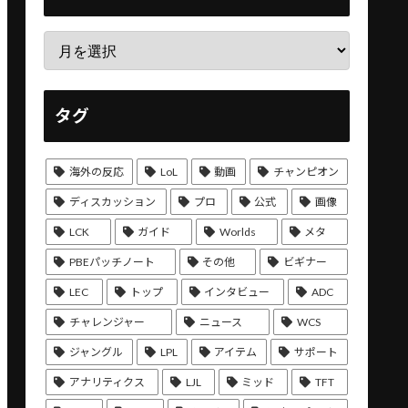
タグ
海外の反応
LoL
動画
チャンピオン
ディスカッション
プロ
公式
画像
LCK
ガイド
Worlds
メタ
PBEパッチノート
その他
ビギナー
LEC
トップ
インタビュー
ADC
チャレンジャー
ニュース
WCS
ジャングル
LPL
アイテム
サポート
アナリティクス
LJL
ミッド
TFT