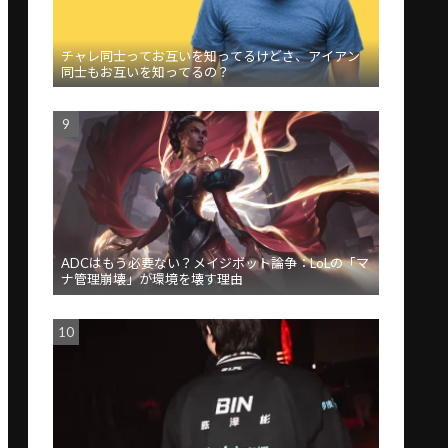
チャレ同士ってお互いを知ってるけどさ、アイアン
同士もお互いを知ってるの？
ADCはもう必要ない？メイジボット論争：LoLの「マ
ナ管理崩壊」が環境を壊す理由