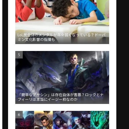
LoL民全体のメンタルが年々弱くなっている？ドーパ
ミン文化影響の指摘も
「簡単なアサシン」は存在自体が害悪？ロックとナ
フィーリは本当にイージー枠なのか