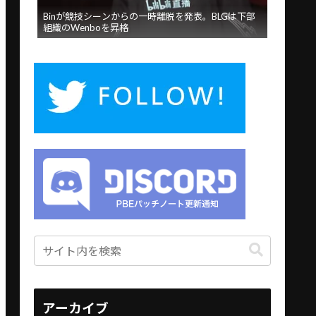
Binが競技シーンからの一時離脱を発表。BLGは下部
組織のWenboを昇格
アーカイブ