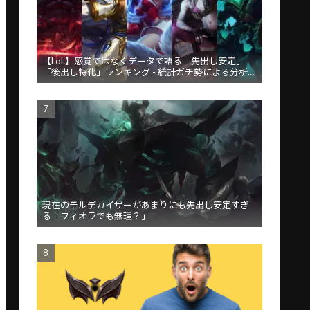
【LoL】感覚ではなくデータで語る「先出し安定」
「後出し特化」ランキング - 統計ガチ勢による分析が
話題
現在のモルデカイザーがあまりにも先出し安定すぎ
る「フィオラでも無理？」