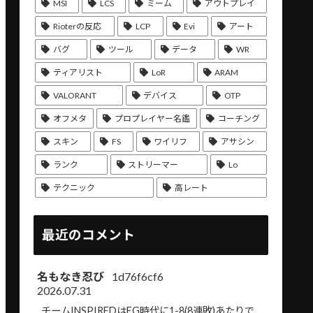
MSI
LCS
ミーム
アウトプレイ
Rioterの反応
LCP
Evi
アート
バグ
ツール
データ
WR
ティアリスト
LoR
ARAM
VALORANT
デバイス
OTP
オフメタ
プロプレイヤー名鑑
コーチング
スキン
FS
ワイリフ
アサシン
ランク
ストリーマー
Lo
テクニック
高レート
最近のコメント
名もなき忍び
1d76f6cf6
2026.07.31
チームINSPIREDはEG時代に1-8(8連敗)あたりで