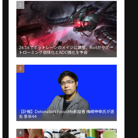
26.16でボットレーンのメイジに調整、Riotがサポー
トローミング弱体化とADC強化を予告
【訃報】DetonatioN FocusMe創設者 梅崎伸幸氏が逝
去 享年44