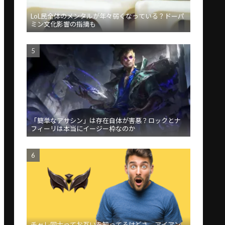
LoL民全体のメンタルが年々弱くなっている？ドーパ
ミン文化影響の指摘も
「簡単なアサシン」は存在自体が害悪？ロックとナ
フィーリは本当にイージー枠なのか
チャレ同士ってお互いを知ってるけどさ、アイアン