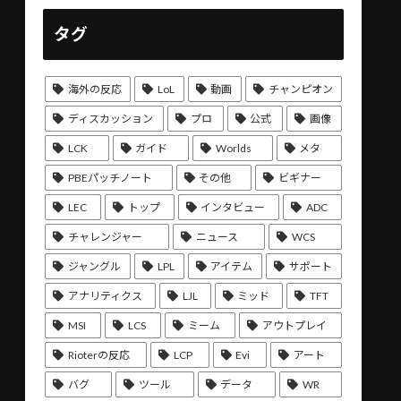
タグ
海外の反応
LoL
動画
チャンピオン
ディスカッション
プロ
公式
画像
LCK
ガイド
Worlds
メタ
PBEパッチノート
その他
ビギナー
LEC
トップ
インタビュー
ADC
チャレンジャー
ニュース
WCS
ジャングル
LPL
アイテム
サポート
アナリティクス
LJL
ミッド
TFT
MSI
LCS
ミーム
アウトプレイ
Rioterの反応
LCP
Evi
アート
バグ
ツール
データ
WR