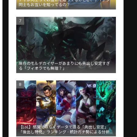
同士もお互いを知ってるの？
現在のモルデカイザーがあまりにも先出し安定すぎ
る「フィオラでも無理？」
【LoL】感覚ではなくデータで語る「先出し安定」
「後出し特化」ランキング - 統計ガチ勢による分析が
話題