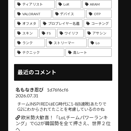
ティアリスト
LoR
ARAM
VALORANT
デバイス
OTP
オフメタ
プロプレイヤー名鑑
コーチング
スキン
FS
ワイリフ
アサシン
ランク
ストリーマー
Lo
テクニック
高レート
最近のコメント
名もなき忍び
1d76f6cf6
2026.07.31
チームINSPIREDはEG時代に1-8(8連敗)あたりで
G2にわからされてたことを考慮しているのかね
欧米勢大歓喜！「LoLチームパワーランキ
ング」でG2が韓国勢を全て押さえ、世界２位
へ