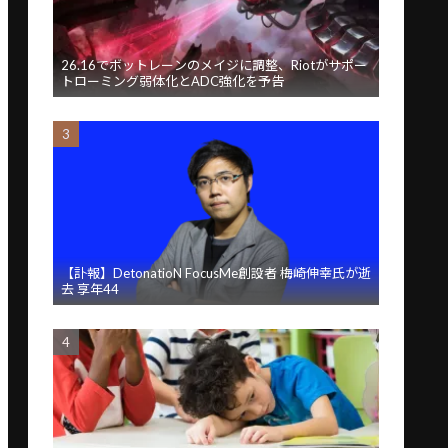
26.16でボットレーンのメイジに調整、Riotがサポー
トローミング弱体化とADC強化を予告
【訃報】DetonatioN FocusMe創設者 梅崎伸幸氏が逝
去 享年44