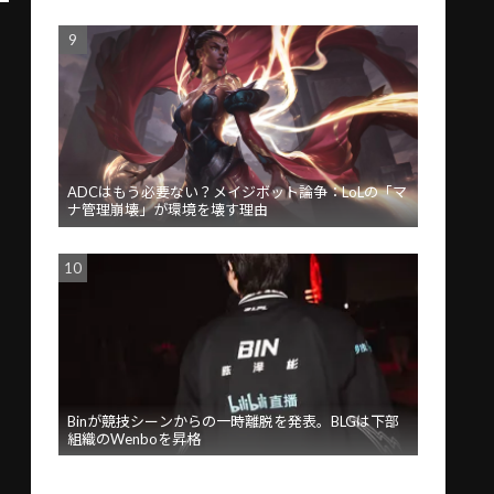
ADCはもう必要ない？メイジボット論争：LoLの「マ
ナ管理崩壊」が環境を壊す理由
Binが競技シーンからの一時離脱を発表。BLGは下部
組織のWenboを昇格