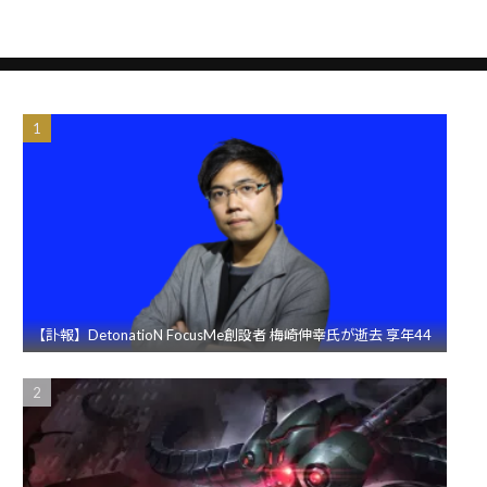
【訃報】DetonatioN FocusMe創設者 梅崎伸幸氏が逝去 享年44