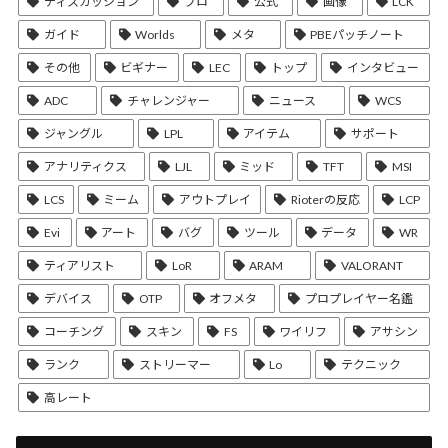
ディスカッション
プロ
公式
画像
LCK
ガイド
Worlds
メタ
PBEパッチノート
その他
ビギナー
LEC
トップ
インタビュー
ADC
チャレンジャー
ニュース
WCS
ジャングル
LPL
アイテム
サポート
アナリティクス
LJL
ミッド
TFT
MSI
LCS
ミーム
アウトプレイ
Rioterの反応
LCP
Evi
アート
バグ
ツール
データ
WR
ティアリスト
LoR
ARAM
VALORANT
デバイス
OTP
オフメタ
プロプレイヤー名鑑
コーチング
スキン
FS
ワイリフ
アサシン
ランク
ストリーマー
Lo
テクニック
高レート