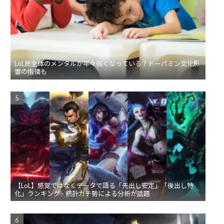
LoL民全体のメンタルが年々弱くなっている？ドーパミン文化影
響の指摘も
【LoL】感覚ではなくデータで語る「先出し安定」「後出し特
化」ランキング - 統計ガチ勢による分析が話題