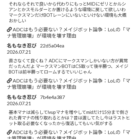
それならそれで良いから代わりにもっとMIDにゼリとかルシ
アンとかスモルダーとか置けるような環境に戻して欲しいわ
マークスマンだけBOTレーンにいないといけない環境も大概
おかしい
ADCはもう必要ない？メイジボット論争：LoLの「マ
ナ管理崩壊」が環境を壊す理由
名もなき忍び
22d5a04ea
2026.07.21
直さなくて良くね？ ADCにマークスマンしかいない方が異常
だったんだよ マークスマンBOTはCS取って後半勝つ、メイジ
BOTは前半勝ってロームするでいいじゃん
ADCはもう必要ない？メイジボット論争：LoLの「マ
ナ管理崩壊」が環境を壊す理由
名もなき忍び
7b4e4a387
2026.07.21
基本マナは減らしてlvupマナを増やしてmidだけ15分まで倒さ
れた青マナの残り取れるとかは？昔は渡してたし今はラストヒ
ット取る必要なくなったから復活してもいい気がする
ADCはもう必要ない？メイジボット論争：LoLの「マ
ナ管理崩壊」が環境を壊す理由