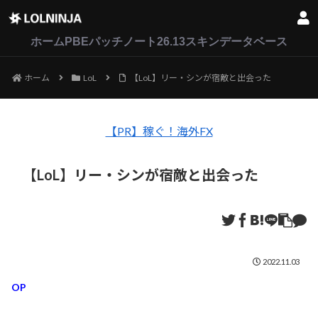
LoL
VALORANT
2XKO
ホーム
PBEパッチノート26.13
スキンデータベース
ホーム
LoL
【LoL】リー・シンが宿敵と出会った
【PR】稼ぐ！海外FX
【LoL】リー・シンが宿敵と出会った
2022.11.03
OP