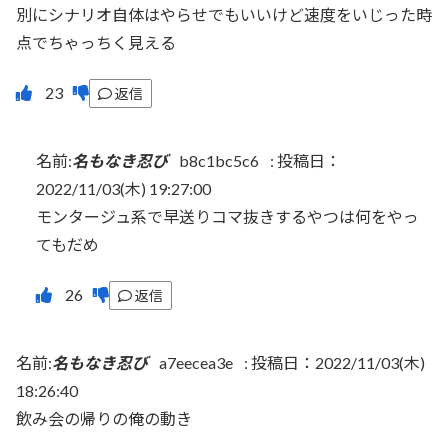
別にシナリオ自体はやらせでもいいけど速度をいじった時
点でちゃっちく見える
返信
名前:
名もなき忍び
b8c1bc5c6
:
投稿日：
2022/11/03(木) 19:27:00
モンタージュ系で早送りコマ抜きするやつは何をやっ
てもだめ
返信
名前:
名もなき忍び
a7eecea3e
:
投稿日：2022/11/03(木)
18:26:40
飲み会の帰りの俺の動き