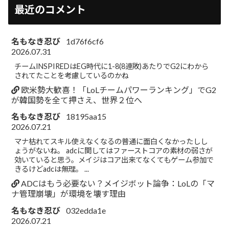
最近のコメント
名もなき忍び
1d76f6cf6
2026.07.31
チームINSPIREDはEG時代に1-8(8連敗)あたりでG2にわから
されてたことを考慮しているのかね
欧米勢大歓喜！「LoLチームパワーランキング」でG2
が韓国勢を全て押さえ、世界２位へ
名もなき忍び
18195aa15
2026.07.21
マナ枯れてスキル使えなくなるの普通に面白くなかったしし
ょうがないね。 adcに関してはファーストコアの素材の弱さが
効いていると思う。メイジはコア出来てなくてもゲーム参加で
きるけどadcは無理。 ...
ADCはもう必要ない？メイジボット論争：LoLの「マ
ナ管理崩壊」が環境を壊す理由
名もなき忍び
032edda1e
2026.07.21