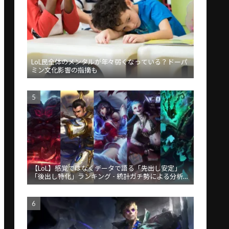
LoL民全体のメンタルが年々弱くなっている？ドーパ
ミン文化影響の指摘も
【LoL】感覚ではなくデータで語る「先出し安定」
「後出し特化」ランキング - 統計ガチ勢による分析が
話題