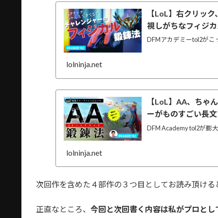
試合で実践して
【LoL】右クリック
実戦時に役
視しがちなフィジカ
メリ
DFMアカデミーtol2が
メリ
自分のリプレイ
lolninja.net
善点を探す
オリジナリティは最後
【LoL】AA、ち
終わりに
ーがものすごい長文
DFM Academy t
lolninja.net
次回作を含めた４部作の３つ目としてお読み頂ける
正直なところ、
今回と次回書く内容は私がプロとし