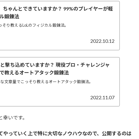
みる
、ちゃんとできていますか？ 99%のプレイヤーが軽
立つ思考法「Fakerならどうする？」
ル鍛錬法
ットその1. 俯瞰的に思考できる
こっそり教えるLoLのフィジカル鍛錬法。
ットその2. より良い選択をしやすくなる
動画とトッププレイヤーの配信を見比べて改
2022.10.12
に生まれる
ゃんと撃ち込めていますか？ 現役プロ・チャレンジャ
で教えるオートアタック鍛錬法
ol2が膨大な文章量でこっそり教えるオートアタック鍛錬法。
2022.11.07
と幸いです。
てやっていく上で特に大切なノウハウなので、公開するのは