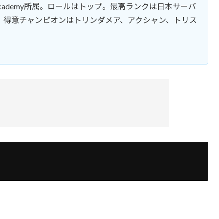
 Academy所属。ロールはトップ。最高ランクは日本サーバ
。得意チャンピオンはトリンダメア、アクシャン、トリス
することは非常に効率の良いインプットであ
イ動画研究は欠かさない
画研究の大切さについて聞いてみた
、上達のためにはどちらを観るのが良いの