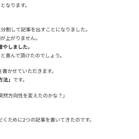
目となります。
プレイを完全にコピーできるまで動画を観よ
レイ動画には、5分で1500を超える操作情報
に分割して記事を出すことになりました。
頭が上がりません。
増やしました。
ンスを抽出して完コピするための具体的な方
っと喜んで頂けたのでしょう。
を書かせていただきます。
底的に研究する
方法」
です。
コツ「いつ」「どこで」「何をしたか」
ールでムーブを真似する
突然方向性を変えたのかな？」
クリップを分析してみる
usのムーブ詳細
だくために2つの記事を書いてきたのです。
usのムーブを真似して私が気がついたこと
フィジカルは鍛えよう