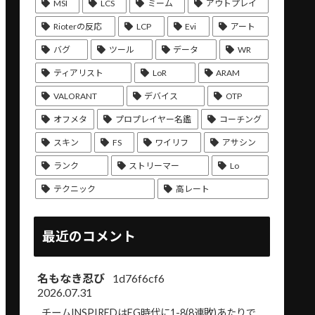
MSI
LCS
ミーム
アウトプレイ
Rioterの反応
LCP
Evi
アート
バグ
ツール
データ
WR
ティアリスト
LoR
ARAM
VALORANT
デバイス
OTP
オフメタ
プロプレイヤー名鑑
コーチング
スキン
FS
ワイリフ
アサシン
ランク
ストリーマー
Lo
テクニック
高レート
最近のコメント
名もなき忍び
1d76f6cf6
2026.07.31
チームINSPIREDはEG時代に1-8(8連敗)あたりで