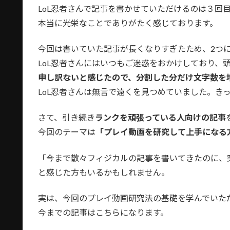
LoL忍者さんで記事を書かせていただけるのは３回
お手本にしている人の
本当に光栄なことでありがたく感じております。
う
トッププレイヤーのプ
今回は書いていた記事が長くなりすぎたため、2つ
が詰め込まれている
LoL忍者さんにはいつもご迷惑をおかけしており、
実践編
申し訳ないと感じたので、分割した分だけ文字数を
プレイ動画からエッセ
LoL忍者さんは無言で遠くを見つめていました。き
法とは？
さて、引き続き
ランクを頑張っている人向けの記事
プレイ動画を徹
今回のテーマは
「プレイ動画を研究して上手になる
完コピの
プラクティスツ
「今まで散々フィジカルの記事を書いてきたのに、
Zeusの
と感じた方もいるかもしれません。
Ze
実は、今回のプレイ動画研究法の基礎を学んでいた
Ze
今までの記事はこちらになります。
足りない