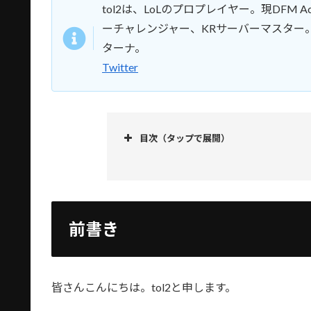
tol2は、LoLのプロプレイヤー。現DFM
ーチャレンジャー、KRサーバーマスター
ターナ。
Twitter
目次（タップで展開）
前書き
知識編
プレイ動画を観て学習
る
前書き
トッププロたちもプレ
Evi選手にプレイ動
皆さんこんにちは。tol2と申します。
プレイ動画とリプレイ
か？