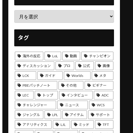
タグ
海外の反応
LoL
動画
チャンピオン
ディスカッション
プロ
公式
画像
LCK
ガイド
Worlds
メタ
PBEパッチノート
その他
ビギナー
LEC
トップ
インタビュー
ADC
チャレンジャー
ニュース
WCS
ジャングル
LPL
アイテム
サポート
アナリティクス
LJL
ミッド
TFT