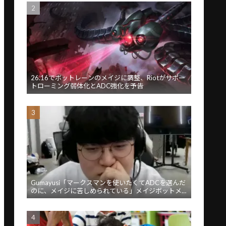
26.16でボットレーンのメイジに調整、Riotがサポー
トローミング弱体化とADC強化を予告
Gumayusi「マークスマンを使いたくてADCを選んだ
のに、メイジに苦しめられている」メイジボットメ
タに苦言