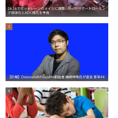
26.16でボットレーンのメイジに調整、Riotがサポートローミン
グ弱体化とADC強化を予告
【訃報】DetonatioN FocusMe創設者 梅崎伸幸氏が逝去 享年44