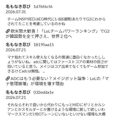
名もなき忍び
1d76f6cf6
2026.07.31
チームINSPIREDはEG時代に1-8(8連敗)あたりでG2にわから
されてたことを考慮しているのかね
欧米勢大歓喜！「LoLチームパワーランキング」でG2
が韓国勢を全て押さえ、世界２位へ
名もなき忍び
18195aa15
2026.07.21
マナ枯れてスキル使えなくなるの普通に面白くなかったしし
ょうがないね。 adcに関してはファーストコアの素材の弱さが
効いていると思う。メイジはコア出来てなくてもゲーム参加で
きるけどadcは無理。 ...
ADCはもう必要ない？メイジボット論争：LoLの「マ
ナ管理崩壊」が環境を壊す理由
名もなき忍び
032edda1e
2026.07.21
それならそれで良いから代わりにもっとMIDにゼリとかルシ
アンとかスモルダーとか置けるような環境に戻して欲しいわ
マークスマンだけBOTレーンにいないといけない環境も大概