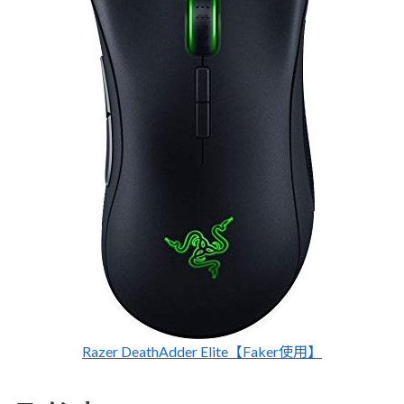
Razer DeathAdder Elite【Faker使用】