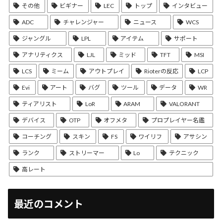
その他
ビギナー
LEC
トップ
インタビュー
ADC
チャレンジャー
ニュース
WCS
ジャングル
LPL
アイテム
サポート
アナリティクス
LJL
ミッド
TFT
MSI
LCS
ミーム
アウトプレイ
Rioterの反応
LCP
Evi
アート
バグ
ツール
データ
WR
ティアリスト
LoR
ARAM
VALORANT
デバイス
OTP
オフメタ
プロプレイヤー名鑑
コーチング
スキン
FS
ワイリフ
アサシン
ランク
ストリーマー
Lo
テクニック
高レート
最近のコメント