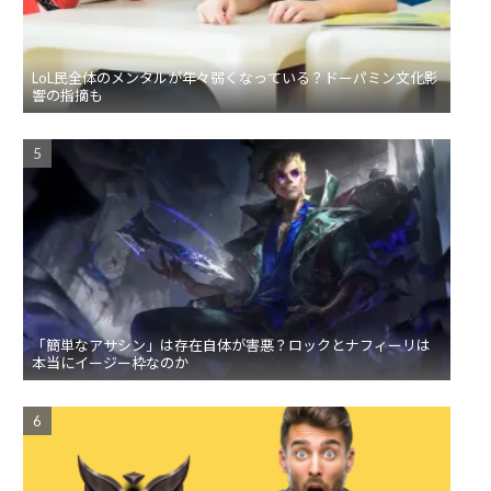
LoL民全体のメンタルが年々弱くなっている？ドーパミン文化影
響の指摘も
「簡単なアサシン」は存在自体が害悪？ロックとナフィーリは
本当にイージー枠なのか