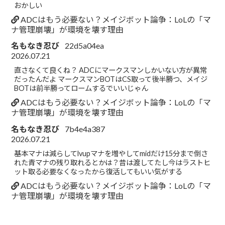
おかしい
ADCはもう必要ない？メイジボット論争：LoLの「マ
ナ管理崩壊」が環境を壊す理由
名もなき忍び
22d5a04ea
2026.07.21
直さなくて良くね？ ADCにマークスマンしかいない方が異常
だったんだよ マークスマンBOTはCS取って後半勝つ、メイジ
BOTは前半勝ってロームするでいいじゃん
ADCはもう必要ない？メイジボット論争：LoLの「マ
ナ管理崩壊」が環境を壊す理由
名もなき忍び
7b4e4a387
2026.07.21
基本マナは減らしてlvupマナを増やしてmidだけ15分まで倒さ
れた青マナの残り取れるとかは？昔は渡してたし今はラストヒ
ット取る必要なくなったから復活してもいい気がする
ADCはもう必要ない？メイジボット論争：LoLの「マ
ナ管理崩壊」が環境を壊す理由