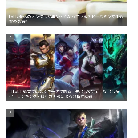
LoL民全体のメンタルが年々弱くなっている？ドーパミン文化影
響の指摘も
【LoL】感覚ではなくデータで語る「先出し安定」「後出し特
化」ランキング - 統計ガチ勢による分析が話題