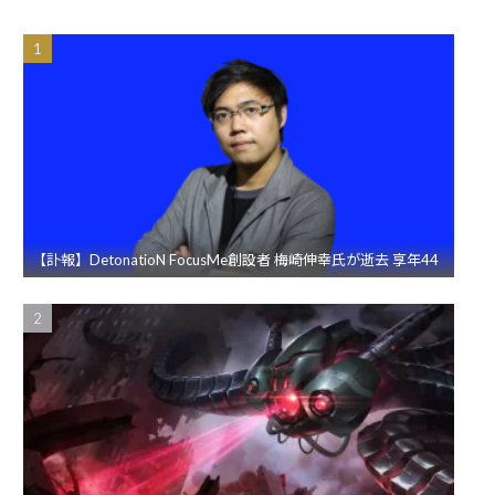
【訃報】DetonatioN FocusMe創設者 梅崎伸幸氏が逝去 享年44