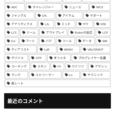
ADC
チャレンジャー
ニュース
WCS
ジャングル
LPL
アイテム
サポート
アナリティクス
LJL
ミッド
TFT
MSI
LCS
ミーム
アウトプレイ
Rioterの反応
LCP
Evi
アート
バグ
ツール
データ
WR
ティアリスト
LoR
ARAM
VALORANT
デバイス
OTP
オフメタ
プロプレイヤー名鑑
コーチング
スキン
FS
ワイリフ
アサシン
ランク
ストリーマー
Lo
テクニック
高レート
最近のコメント