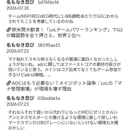
名もなき忍び
1d76f6cf6
2026.07.31
チームINSPIREDはEG時代に1-8(8連敗)あたりでG2にわから
されてたことを考慮しているのかね
欧米勢大歓喜！「LoLチームパワーランキング」でG2
が韓国勢を全て押さえ、世界２位へ
名もなき忍び
18195aa15
2026.07.21
マナ枯れてスキル使えなくなるの普通に面白くなかったしし
ょうがないね。 adcに関してはファーストコアの素材の弱さが
効いていると思う。メイジはコア出来てなくてもゲーム参加で
きるけどadcは無理。 ...
ADCはもう必要ない？メイジボット論争：LoLの「マ
ナ管理崩壊」が環境を壊す理由
名もなき忍び
032edda1e
2026.07.21
それならそれで良いから代わりにもっとMIDにゼリとかルシ
アンとかスモルダーとか置けるような環境に戻して欲しいわ
マークスマンだけBOTレーンにいないといけない環境も大概
おかしい