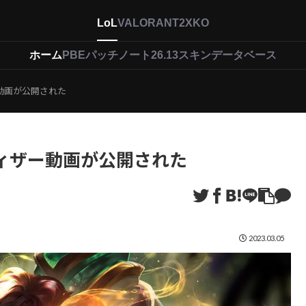
LoL
VALORANT
2XKO
ホーム
PBEパッチノート26.13
スキンデータベース
動画が公開された
ィザー動画が公開された
2023.03.05