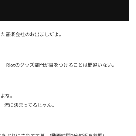
った音楽会社のお出ましだよ。
 Riotのグッズ部門が目をつけることは間違いない。
だよな。
は一流に決まってるじゃん。
あぶりにされてて草。(動画時間2分付近を参照)