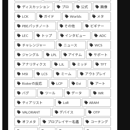
ディスカッション
プロ
公式
画像
LCK
ガイド
Worlds
メタ
PBEパッチノート
その他
ビギナー
LEC
トップ
インタビュー
ADC
チャレンジャー
ニュース
WCS
ジャングル
LPL
アイテム
サポート
アナリティクス
LJL
ミッド
TFT
MSI
LCS
ミーム
アウトプレイ
Rioterの反応
LCP
Evi
アート
バグ
ツール
データ
WR
ティアリスト
LoR
ARAM
VALORANT
デバイス
OTP
オフメタ
プロプレイヤー名鑑
コーチング