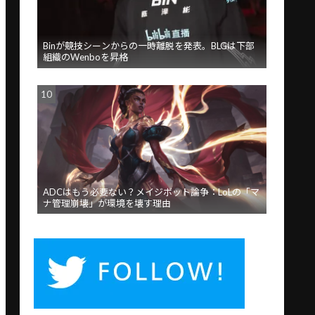
Binが競技シーンからの一時離脱を発表。BLGは下部
組織のWenboを昇格
ADCはもう必要ない？メイジボット論争：LoLの「マ
ナ管理崩壊」が環境を壊す理由