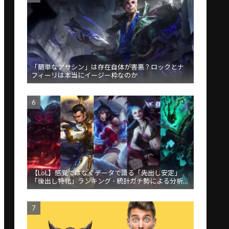
「簡単なアサシン」は存在自体が害悪？ロックとナ
フィーリは本当にイージー枠なのか
【LoL】感覚ではなくデータで語る「先出し安定」
「後出し特化」ランキング - 統計ガチ勢による分析が
話題