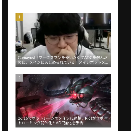
Gumayusi「マークスマンを使いたくてADCを選んだ
のに、メイジに苦しめられている」メイジボットメ
タに苦言
26.16でボットレーンのメイジに調整、Riotがサポー
トローミング弱体化とADC強化を予告