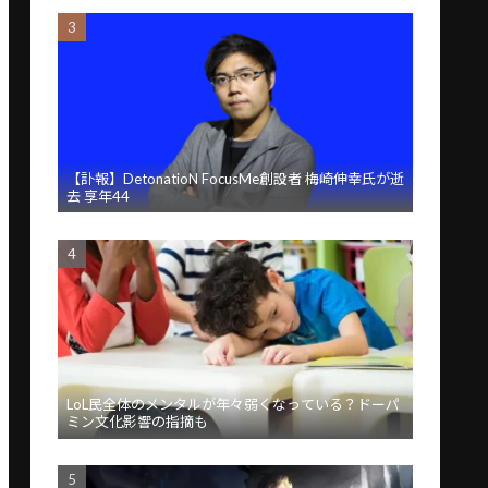
【訃報】DetonatioN FocusMe創設者 梅崎伸幸氏が逝
去 享年44
LoL民全体のメンタルが年々弱くなっている？ドーパ
ミン文化影響の指摘も