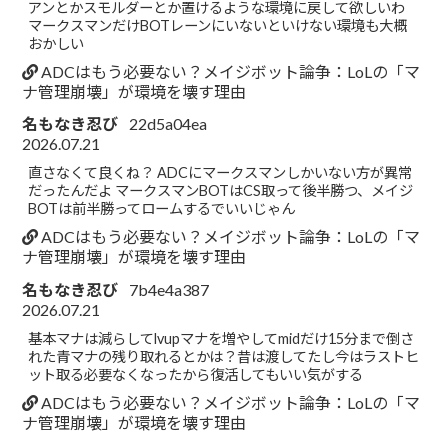
アンとかスモルダーとか置けるような環境に戻して欲しいわ
マークスマンだけBOTレーンにいないといけない環境も大概
おかしい
ADCはもう必要ない？メイジボット論争：LoLの「マ
ナ管理崩壊」が環境を壊す理由
名もなき忍び
22d5a04ea
2026.07.21
直さなくて良くね？ ADCにマークスマンしかいない方が異常
だったんだよ マークスマンBOTはCS取って後半勝つ、メイジ
BOTは前半勝ってロームするでいいじゃん
ADCはもう必要ない？メイジボット論争：LoLの「マ
ナ管理崩壊」が環境を壊す理由
名もなき忍び
7b4e4a387
2026.07.21
基本マナは減らしてlvupマナを増やしてmidだけ15分まで倒さ
れた青マナの残り取れるとかは？昔は渡してたし今はラストヒ
ット取る必要なくなったから復活してもいい気がする
ADCはもう必要ない？メイジボット論争：LoLの「マ
ナ管理崩壊」が環境を壊す理由