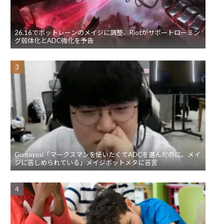
26.16でボットレーンのメイジに調整、Riotがサポートローミン
グ弱体化とADC強化を予告
Gumayusi「マークスマンを使いたくてADCを選んだのに、メイ
ジに苦しめられている」メイジボットメタに苦言