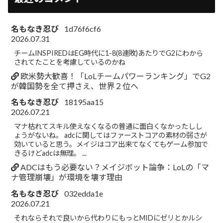
名もなき忍び
1d76f6cf6
2026.07.31
チームINSPIREDはEG時代に1-8(8連敗)あたりでG2にわから
されてたことを考慮しているのかね
欧米勢大歓喜！「LoLチームパワーランキング」でG2
が韓国勢を全て押さえ、世界２位へ
名もなき忍び
18195aa15
2026.07.21
マナ枯れてスキル使えなくなるの普通に面白くなかったしし
ょうがないね。 adcに関してはファーストコアの素材の弱さが
効いていると思う。メイジはコア出来てなくてもゲーム参加で
きるけどadcは無理。 ...
ADCはもう必要ない？メイジボット論争：LoLの「マ
ナ管理崩壊」が環境を壊す理由
名もなき忍び
032edda1e
2026.07.21
それならそれで良いから代わりにもっとMIDにゼリとかルシ