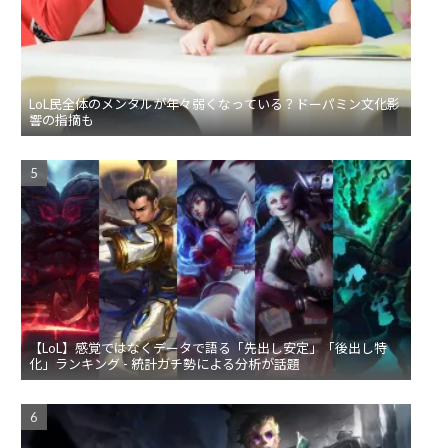
LoL民全体のメンタルが年々弱くなっている？ドーパミン文化影
響の指摘も
【LoL】感覚ではなくデータで語る「先出し安定」「後出し特
化」ランキング - 統計ガチ勢による分析が話題