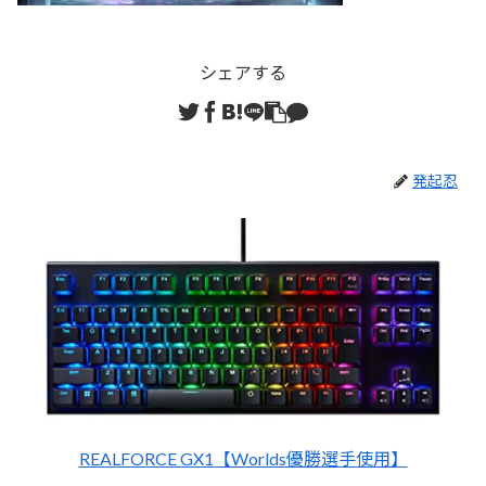
シェアする
発起忍
REALFORCE GX1【Worlds優勝選手使用】