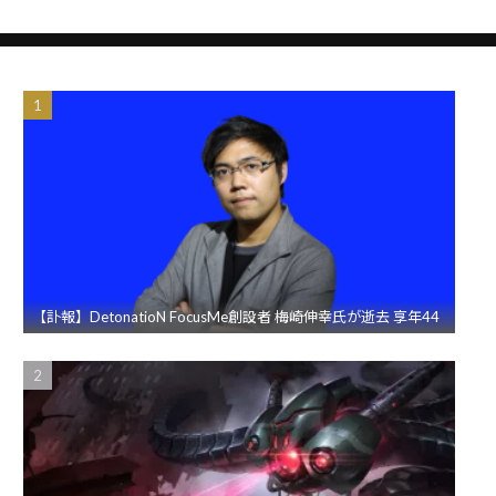
【訃報】DetonatioN FocusMe創設者 梅崎伸幸氏が逝去 享年44