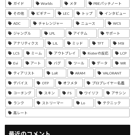
ガイド
Worlds
メタ
PBEパッチノート
その他
ビギナー
LEC
トップ
インタビュー
ADC
チャレンジャー
ニュース
WCS
ジャングル
LPL
アイテム
サポート
アナリティクス
LJL
ミッド
TFT
MSI
LCS
ミーム
アウトプレイ
Rioterの反応
LCP
Evi
アート
バグ
ツール
データ
WR
ティアリスト
LoR
ARAM
VALORANT
デバイス
OTP
オフメタ
プロプレイヤー名鑑
コーチング
スキン
FS
ワイリフ
アサシン
ランク
ストリーマー
Lo
テクニック
高レート
最近のコメント