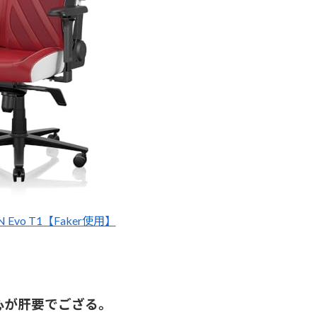
TAN Evo T1【Faker使用】
心が肝要でござる。