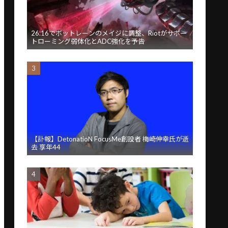
26.16でボットレーンのメイジに調整、Riotがサポー
トローミング弱体化とADC強化を予告
【訃報】DetonatioN FocusMe創設者 梅崎伸幸氏が逝
去 享年44