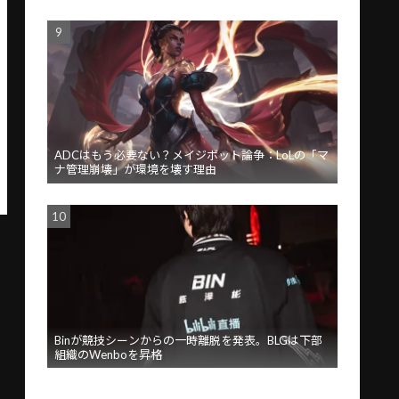
ADCはもう必要ない？メイジボット論争：LoLの「マ
ナ管理崩壊」が環境を壊す理由
Binが競技シーンからの一時離脱を発表。BLGは下部
組織のWenboを昇格