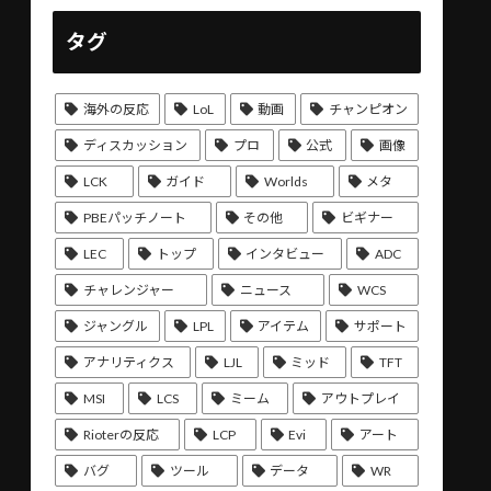
タグ
海外の反応
LoL
動画
チャンピオン
ディスカッション
プロ
公式
画像
LCK
ガイド
Worlds
メタ
PBEパッチノート
その他
ビギナー
LEC
トップ
インタビュー
ADC
チャレンジャー
ニュース
WCS
ジャングル
LPL
アイテム
サポート
アナリティクス
LJL
ミッド
TFT
MSI
LCS
ミーム
アウトプレイ
Rioterの反応
LCP
Evi
アート
バグ
ツール
データ
WR