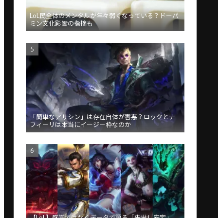
LoL民全体のメンタルが年々弱くなっている？ドーパ
ミン文化影響の指摘も
「簡単なアサシン」は存在自体が害悪？ロックとナ
フィーリは本当にイージー枠なのか
【LoL】感覚ではなくデータで語る「先出し安定」