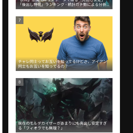
「後出し特化」ランキング - 統計ガチ勢による分析が
話題
チャレ同士ってお互いを知ってるけどさ、アイアン
同士もお互いを知ってるの？
現在のモルデカイザーがあまりにも先出し安定すぎ
る「フィオラでも無理？」