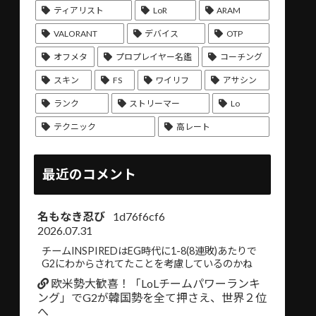
ティアリスト
LoR
ARAM
VALORANT
デバイス
OTP
オフメタ
プロプレイヤー名鑑
コーチング
スキン
FS
ワイリフ
アサシン
ランク
ストリーマー
Lo
テクニック
高レート
最近のコメント
名もなき忍び
1d76f6cf6
2026.07.31
チームINSPIREDはEG時代に1-8(8連敗)あたりで
G2にわからされてたことを考慮しているのかね
欧米勢大歓喜！「LoLチームパワーランキ
ング」でG2が韓国勢を全て押さえ、世界２位
へ