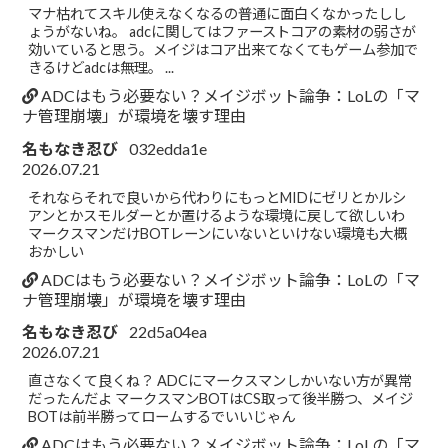
マナ枯れてスキル使えなくなるの普通に面白くなかったしし
ょうがないね。 adcに関してはファーストコアの素材の弱さが
効いていると思う。メイジはコア出来てなくてもゲーム参加で
きるけどadcは無理。 ...
ADCはもう必要ない？メイジボット論争：LoLの「マ
ナ管理崩壊」が環境を壊す理由
名もなき忍び
032edda1e
2026.07.21
それならそれで良いから代わりにもっとMIDにゼリとかルシ
アンとかスモルダーとか置けるような環境に戻して欲しいわ
マークスマンだけBOTレーンにいないといけない環境も大概
おかしい
ADCはもう必要ない？メイジボット論争：LoLの「マ
ナ管理崩壊」が環境を壊す理由
名もなき忍び
22d5a04ea
2026.07.21
直さなくて良くね？ ADCにマークスマンしかいない方が異常
だったんだよ マークスマンBOTはCS取って後半勝つ、メイジ
BOTは前半勝ってロームするでいいじゃん
ADCはもう必要ない？メイジボット論争：LoLの「マ