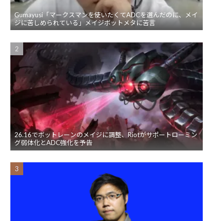
Gumayusi「マークスマンを使いたくてADCを選んだのに、メイ
ジに苦しめられている」メイジボットメタに苦言
26.16でボットレーンのメイジに調整、Riotがサポートローミン
グ弱体化とADC強化を予告