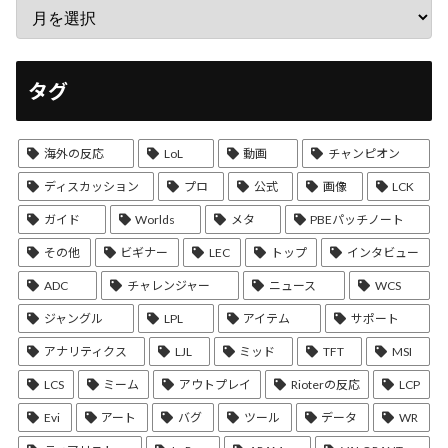
タグ
海外の反応
LoL
動画
チャンピオン
ディスカッション
プロ
公式
画像
LCK
ガイド
Worlds
メタ
PBEパッチノート
その他
ビギナー
LEC
トップ
インタビュー
ADC
チャレンジャー
ニュース
WCS
ジャングル
LPL
アイテム
サポート
アナリティクス
LJL
ミッド
TFT
MSI
LCS
ミーム
アウトプレイ
Rioterの反応
LCP
Evi
アート
バグ
ツール
データ
WR