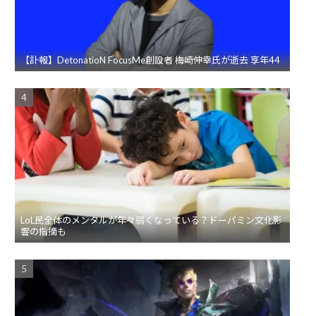
【訃報】DetonatioN FocusMe創設者 梅崎伸幸氏が逝去 享年44
LoL民全体のメンタルが年々弱くなっている？ドーパミン文化影
響の指摘も