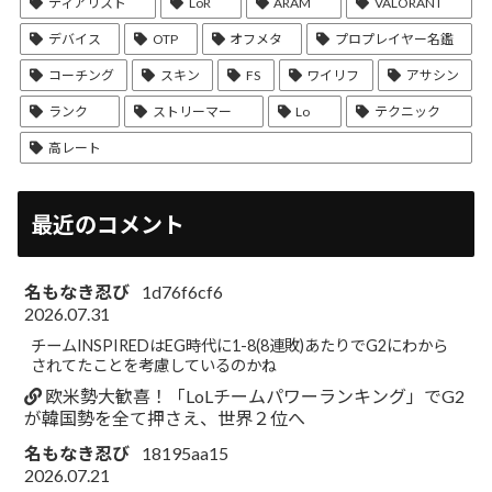
ティアリスト
LoR
ARAM
VALORANT
デバイス
OTP
オフメタ
プロプレイヤー名鑑
コーチング
スキン
FS
ワイリフ
アサシン
ランク
ストリーマー
Lo
テクニック
高レート
最近のコメント
名もなき忍び
1d76f6cf6
2026.07.31
チームINSPIREDはEG時代に1-8(8連敗)あたりでG2にわから
されてたことを考慮しているのかね
欧米勢大歓喜！「LoLチームパワーランキング」でG2
が韓国勢を全て押さえ、世界２位へ
名もなき忍び
18195aa15
2026.07.21