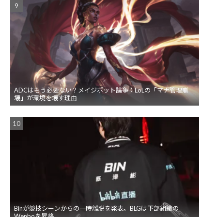
ADCはもう必要ない？メイジボット論争：LoLの「マナ管理崩
壊」が環境を壊す理由
Binが競技シーンからの一時離脱を発表。BLGは下部組織の
Wenboを昇格