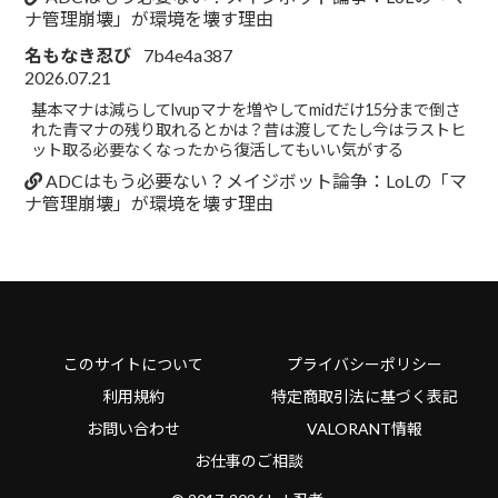
ナ管理崩壊」が環境を壊す理由
名もなき忍び
7b4e4a387
2026.07.21
基本マナは減らしてlvupマナを増やしてmidだけ15分まで倒さ
れた青マナの残り取れるとかは？昔は渡してたし今はラストヒ
ット取る必要なくなったから復活してもいい気がする
ADCはもう必要ない？メイジボット論争：LoLの「マ
ナ管理崩壊」が環境を壊す理由
このサイトについて
プライバシーポリシー
利用規約
特定商取引法に基づく表記
お問い合わせ
VALORANT情報
お仕事のご相談