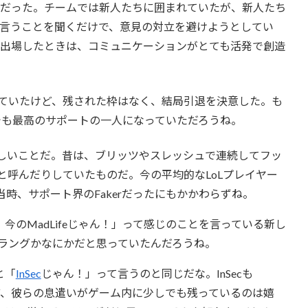
ものだった。チームでは新人たちに囲まれていたが、新人たち
く、言うことを聞くだけで、意見の対立を避けようとしてい
トが出場したときは、コミュニケーションがとても活発で創造
待っていたけど、残された枠はなく、結局引退を決意した。も
世界でも最高のサポートの一人になっていただろうね。
は悲しいことだ。昔は、ブリッツやスレッシュで連続してフッ
eと呼んだりしていたものだ。今の平均的なLoLプレイヤー
が当時、サポート界のFakerだったにもかかわらずね。
、今のMadLifeじゃん！」って感じのことを言っている新し
ラングかなにかだと思っていたんだろうね。
と「
InSec
じゃん！」って言うのと同じだな。InSecも
いけど、彼らの息遣いがゲーム内に少しでも残っているのは嬉