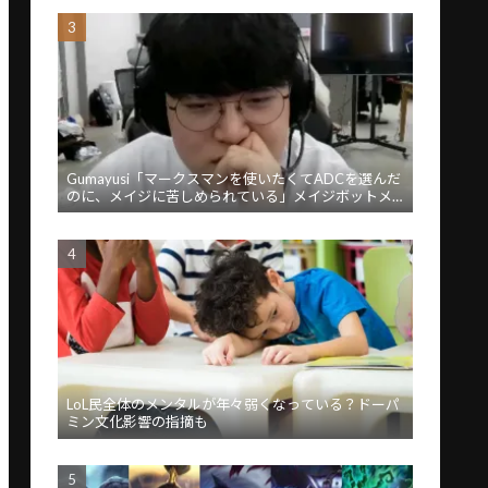
Gumayusi「マークスマンを使いたくてADCを選んだ
のに、メイジに苦しめられている」メイジボットメ
タに苦言
LoL民全体のメンタルが年々弱くなっている？ドーパ
ミン文化影響の指摘も