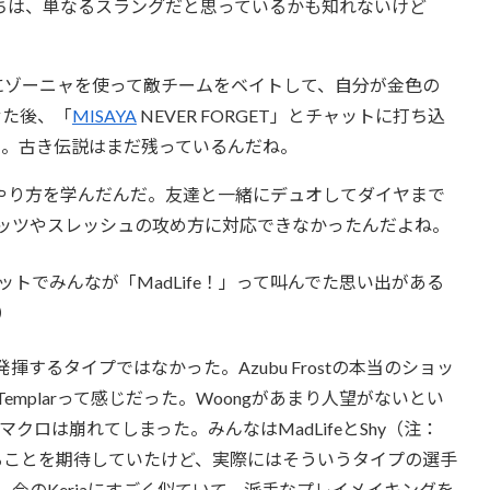
ちは、単なるスラングだと思っているかも知れないけど
にゾーニャを使って敵チームをベイトして、自分が金色の
せた後、「
MISAYA
NEVER FORGET」とチャットに打ち込
よ。古き伝説はまだ残っているんだね。
トのやり方を学んだんだ。友達と一緒にデュオしてダイヤまで
ッツやスレッシュの攻め方に対応できなかったんだよね。
トでみんなが「MadLife！」って叫んでた思い出がある
）
発揮するタイプではなかった。Azubu Frostの本当のショッ
Templarって感じだった。Woongがあまり人望がないとい
ロは崩れてしまった。みんなはMadLifeとShy（注：
なることを期待していたけど、実際にはそういうタイプの選手
は、今のKeriaにすごく似ていて、派手なプレイメイキングを