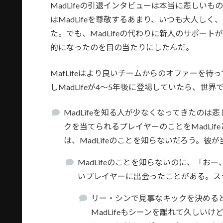
MadLifeの引退インタビューは本当に悲しい
はMadLifeを尊敬するあまり、いつも大人し
た。でも、MadLifeの代わりに新人のサポー
的になったのを目の当たりにしたんだ。
MafLifeはより良いチームからのオファーを
しMadLifeが4〜5年後に登場していたら、
MadLifeを知る人が少なくなってきたの
クを当てられるプレイヤーのことをMadLif
は、MadLifeのことを知らないだろう。彼
MadLifeのことを知らないのに、「おー
いプレイヤーに出会ったことがある。ス
リー・シンで見事なキックを決める
MadLifeもシーンを離れて久し