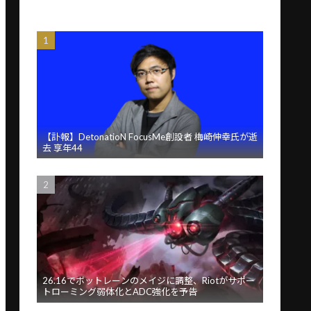
【訃報】DetonatioN FocusMe創設者 梅崎伸幸氏が逝
去 享年44
26.16でボットレーンのメイジに調整、Riotがサポー
トローミング弱体化とADC強化を予告