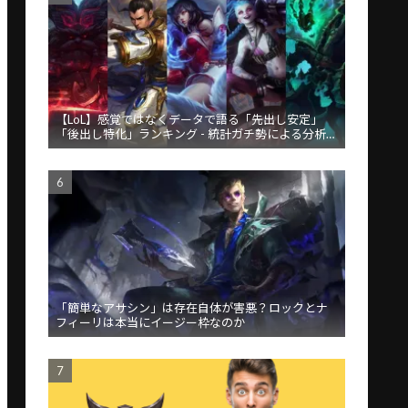
【LoL】感覚ではなくデータで語る「先出し安定」
「後出し特化」ランキング - 統計ガチ勢による分析が
話題
「簡単なアサシン」は存在自体が害悪？ロックとナ
フィーリは本当にイージー枠なのか