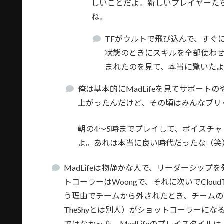
しいことだよ。新しいプレイヤーた
ね。
TFがウルトで飛び込んで、すぐ
状態のときにスキルを全部使わ
まれたのを見て、本当に驚いた
俺は基本的にMadLifeを見てサポー
上がったんだけど、その頃はみんなブリ
朝の4〜5時までプレイして、ボイスチャッ
よ。あれは本当に良い時代だったな（笑
MadLifeは物静かな人で、リーダーシップを
トコーラーはWoongで、それに次いでCloud
う理由でチームから外されたとき、チームのマク
TheShyとは別人）がショットコーラーに
ではなかった。MadLifeのプレイスタイル