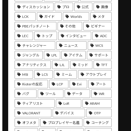
ディスカッション
プロ
公式
画像
LCK
ガイド
Worlds
メタ
PBEパッチノート
その他
ビギナー
LEC
トップ
インタビュー
ADC
チャレンジャー
ニュース
WCS
ジャングル
LPL
アイテム
サポート
アナリティクス
LJL
ミッド
TFT
MSI
LCS
ミーム
アウトプレイ
Rioterの反応
LCP
Evi
アート
バグ
ツール
データ
WR
ティアリスト
LoR
ARAM
VALORANT
デバイス
OTP
オフメタ
プロプレイヤー名鑑
コーチング