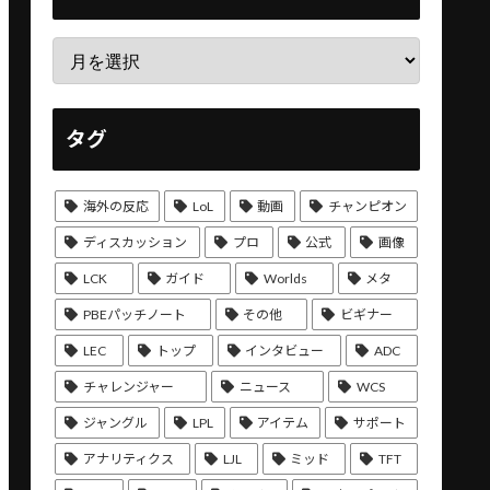
タグ
海外の反応
LoL
動画
チャンピオン
ディスカッション
プロ
公式
画像
LCK
ガイド
Worlds
メタ
PBEパッチノート
その他
ビギナー
LEC
トップ
インタビュー
ADC
チャレンジャー
ニュース
WCS
ジャングル
LPL
アイテム
サポート
アナリティクス
LJL
ミッド
TFT