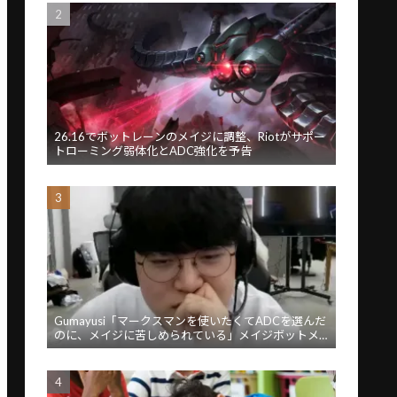
26.16でボットレーンのメイジに調整、Riotがサポー
トローミング弱体化とADC強化を予告
Gumayusi「マークスマンを使いたくてADCを選んだ
のに、メイジに苦しめられている」メイジボットメ
タに苦言