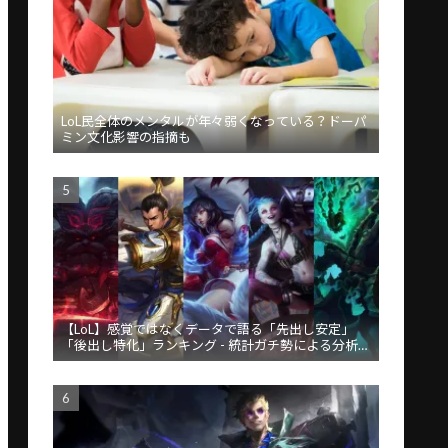
LoL民全体のメンタルが年々弱くなっている？ドーパ
ミン文化影響の指摘も
【LoL】感覚ではなくデータで語る「先出し安定」
「後出し特化」ランキング - 統計ガチ勢による分析が
話題