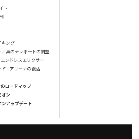
レイト
処刑
イキング
ト／真のテレポートの調整
- エンドレスエリクサー
ド - アリーナの復活
ンのロードマップ
ピオン
オンアップデート