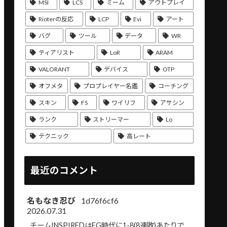
MSI
LCS
ミーム
アウトプレイ
Rioterの反応
LCP
Evi
アート
バグ
ツール
データ
WR
ティアリスト
LoR
ARAM
VALORANT
デバイス
OTP
オフメタ
プロプレイヤー名鑑
コーチング
スキン
FS
ワイリフ
アサシン
ランク
ストリーマー
Lo
テクニック
高レート
最近のコメント
名もなき忍び
1d76f6cf6
2026.07.31
チームINSPIREDはEG時代に1-8(8連敗)あたりで