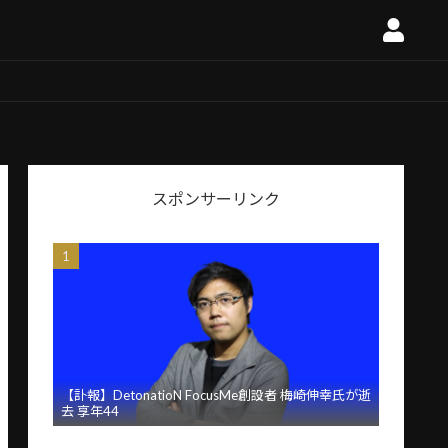
スポンサーリンク
【訃報】DetonatioN FocusMe創設者 梅崎伸幸氏が逝
去 享年44