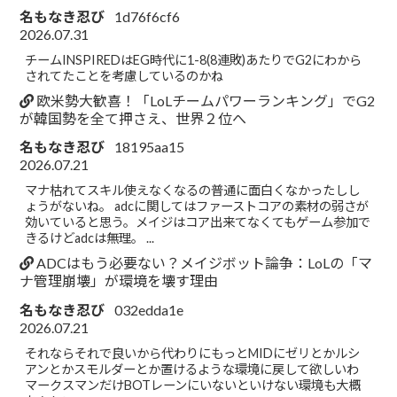
名もなき忍び
1d76f6cf6
2026.07.31
チームINSPIREDはEG時代に1-8(8連敗)あたりでG2にわから
されてたことを考慮しているのかね
欧米勢大歓喜！「LoLチームパワーランキング」でG2
が韓国勢を全て押さえ、世界２位へ
名もなき忍び
18195aa15
2026.07.21
マナ枯れてスキル使えなくなるの普通に面白くなかったしし
ょうがないね。 adcに関してはファーストコアの素材の弱さが
効いていると思う。メイジはコア出来てなくてもゲーム参加で
きるけどadcは無理。 ...
ADCはもう必要ない？メイジボット論争：LoLの「マ
ナ管理崩壊」が環境を壊す理由
名もなき忍び
032edda1e
2026.07.21
それならそれで良いから代わりにもっとMIDにゼリとかルシ
アンとかスモルダーとか置けるような環境に戻して欲しいわ
マークスマンだけBOTレーンにいないといけない環境も大概