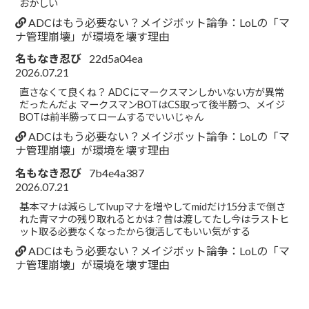
おかしい
ADCはもう必要ない？メイジボット論争：LoLの「マ
ナ管理崩壊」が環境を壊す理由
名もなき忍び
22d5a04ea
2026.07.21
直さなくて良くね？ ADCにマークスマンしかいない方が異常
だったんだよ マークスマンBOTはCS取って後半勝つ、メイジ
BOTは前半勝ってロームするでいいじゃん
ADCはもう必要ない？メイジボット論争：LoLの「マ
ナ管理崩壊」が環境を壊す理由
名もなき忍び
7b4e4a387
2026.07.21
基本マナは減らしてlvupマナを増やしてmidだけ15分まで倒さ
れた青マナの残り取れるとかは？昔は渡してたし今はラストヒ
ット取る必要なくなったから復活してもいい気がする
ADCはもう必要ない？メイジボット論争：LoLの「マ
ナ管理崩壊」が環境を壊す理由