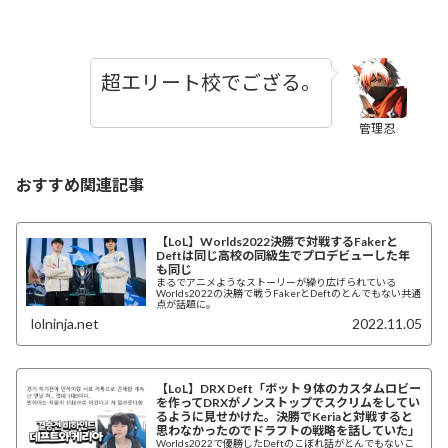
超エリート校でござる。
管理忍
おすすめ関連記事
【LoL】Worlds2022決勝で対戦するFakerと
Deftは同じ高校の同級生でプロデビューした年
も同じ
まるでアニメようなストーリーが繰り広げられている
Worlds2022の決勝で戦うFakerとDeftのとんでもない共通
点が話題に。
lolninja.net
2022.11.05
【LoL】DRX Deft「ボット９体のカスタムロビー
を作ってDRXがノンストップでスクリムをしてい
るように見せかけた。決勝でKeriaと対戦すると
思わなかったのでドラフトの戦略を話していた」
Worlds2022で優勝したDeftのこぼれ話がとんでもないこ