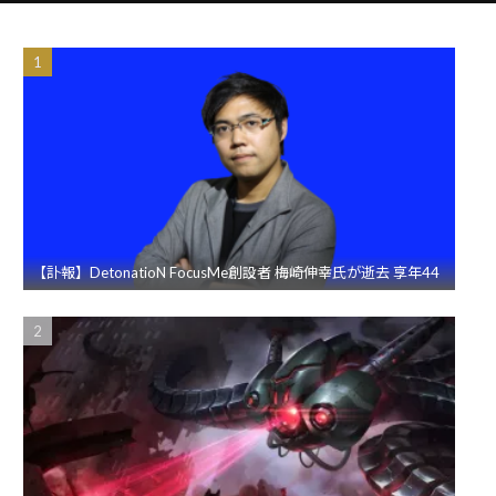
【訃報】DetonatioN FocusMe創設者 梅崎伸幸氏が逝去 享年44