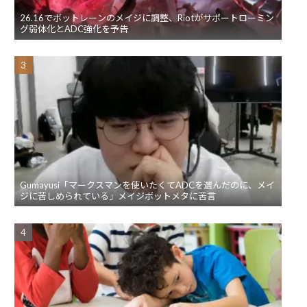
26.16でボットレーンのメイジに調整、Riotがサポートローミン
グ弱体化とADC強化を予告
Gumayusi「マークスマンを使いたくてADCを選んだのに、メイ
ジに苦しめられている」メイジボットメタに苦言