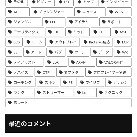
その他
ビギナー
LEC
トップ
インタビュー
ADC
チャレンジャー
ニュース
WCS
ジャングル
LPL
アイテム
サポート
アナリティクス
LJL
ミッド
TFT
MSI
LCS
ミーム
アウトプレイ
Rioterの反応
LCP
Evi
アート
バグ
ツール
データ
WR
ティアリスト
LoR
ARAM
VALORANT
デバイス
OTP
オフメタ
プロプレイヤー名鑑
コーチング
スキン
FS
ワイリフ
アサシン
ランク
ストリーマー
Lo
テクニック
高レート
最近のコメント