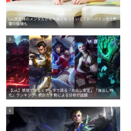
LoL民全体のメンタルが年々弱くなっている？ドーパミン文化影
響の指摘も
【LoL】感覚ではなくデータで語る「先出し安定」「後出し特
化」ランキング - 統計ガチ勢による分析が話題