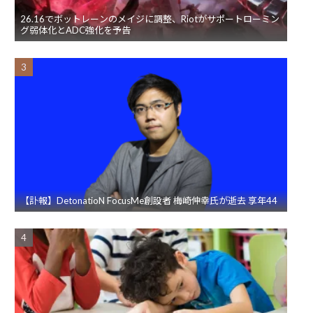
26.16でボットレーンのメイジに調整、Riotがサポートローミン
グ弱体化とADC強化を予告
【訃報】DetonatioN FocusMe創設者 梅崎伸幸氏が逝去 享年44