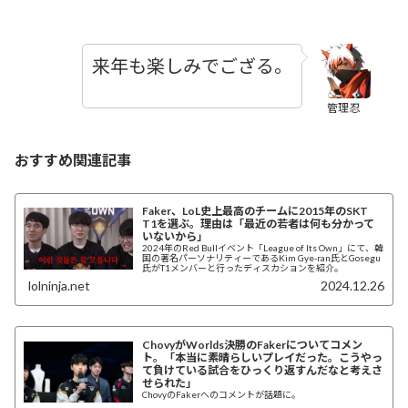
来年も楽しみでござる。
管理忍
おすすめ関連記事
Faker、LoL史上最高のチームに2015年のSKT
T1を選ぶ。理由は「最近の若者は何も分かって
いないから」
2024年のRed Bullイベント「League of Its Own」にて、韓
国の著名パーソナリティーであるKim Gye-ran氏とGosegu
氏がT1メンバーと行ったディスカションを紹介。
lolninja.net
2024.12.26
ChovyがWorlds決勝のFakerについてコメン
ト。「本当に素晴らしいプレイだった。こうやっ
て負けている試合をひっくり返すんだなと考えさ
せられた」
ChovyのFakerへのコメントが話題に。