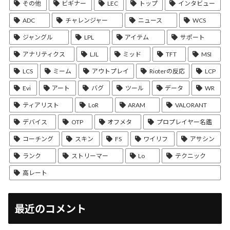
その他
ビギナー
LEC
トップ
インタビュー
ADC
チャレンジャー
ニュース
WCS
ジャングル
LPL
アイテム
サポート
アナリティクス
LJL
ミッド
TFT
MSI
LCS
ミーム
アウトプレイ
Rioterの反応
LCP
Evi
アート
バグ
ツール
データ
WR
ティアリスト
LoR
ARAM
VALORANT
デバイス
OTP
オフメタ
プロプレイヤー名鑑
コーチング
スキン
FS
ワイリフ
アサシン
ランク
ストリーマー
Lo
テクニック
高レート
最近のコメント