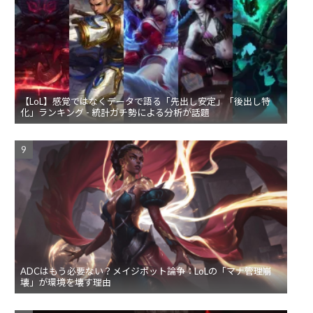
【LoL】感覚ではなくデータで語る「先出し安定」「後出し特
化」ランキング - 統計ガチ勢による分析が話題
ADCはもう必要ない？メイジボット論争：LoLの「マナ管理崩
壊」が環境を壊す理由