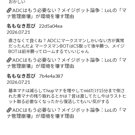
おかしい
ADCはもう必要ない？メイジボット論争：LoLの「マ
ナ管理崩壊」が環境を壊す理由
名もなき忍び
22d5a04ea
2026.07.21
直さなくて良くね？ ADCにマークスマンしかいない方が異常
だったんだよ マークスマンBOTはCS取って後半勝つ、メイジ
BOTは前半勝ってロームするでいいじゃん
ADCはもう必要ない？メイジボット論争：LoLの「マ
ナ管理崩壊」が環境を壊す理由
名もなき忍び
7b4e4a387
2026.07.21
基本マナは減らしてlvupマナを増やしてmidだけ15分まで倒さ
れた青マナの残り取れるとかは？昔は渡してたし今はラストヒ
ット取る必要なくなったから復活してもいい気がする
ADCはもう必要ない？メイジボット論争：LoLの「マ
ナ管理崩壊」が環境を壊す理由