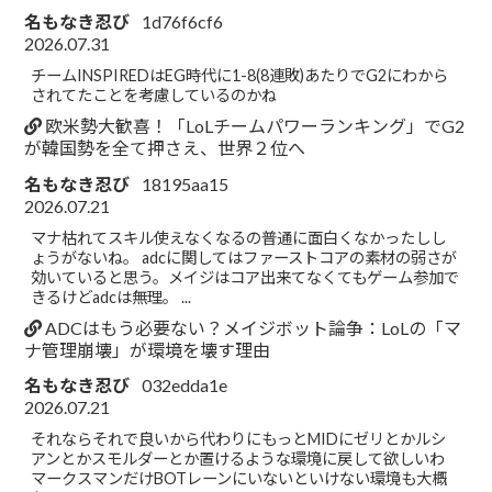
名もなき忍び
1d76f6cf6
2026.07.31
チームINSPIREDはEG時代に1-8(8連敗)あたりでG2にわから
されてたことを考慮しているのかね
欧米勢大歓喜！「LoLチームパワーランキング」でG2
が韓国勢を全て押さえ、世界２位へ
名もなき忍び
18195aa15
2026.07.21
マナ枯れてスキル使えなくなるの普通に面白くなかったしし
ょうがないね。 adcに関してはファーストコアの素材の弱さが
効いていると思う。メイジはコア出来てなくてもゲーム参加で
きるけどadcは無理。 ...
ADCはもう必要ない？メイジボット論争：LoLの「マ
ナ管理崩壊」が環境を壊す理由
名もなき忍び
032edda1e
2026.07.21
それならそれで良いから代わりにもっとMIDにゼリとかルシ
アンとかスモルダーとか置けるような環境に戻して欲しいわ
マークスマンだけBOTレーンにいないといけない環境も大概