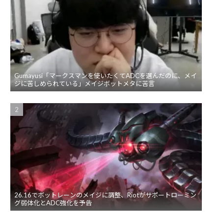
Gumayusi「マークスマンを使いたくてADCを選んだのに、メイ
ジに苦しめられている」メイジボットメタに苦言
26.16でボットレーンのメイジに調整、Riotがサポートローミン
グ弱体化とADC強化を予告