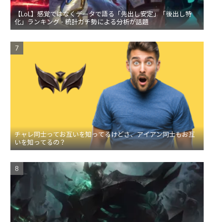
【LoL】感覚ではなくデータで語る「先出し安定」「後出し特
化」ランキング - 統計ガチ勢による分析が話題
チャレ同士ってお互いを知ってるけどさ、アイアン同士もお互
いを知ってるの？