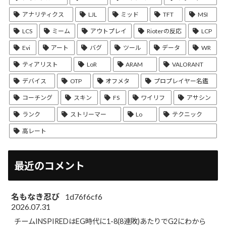
アナリティクス
LJL
ミッド
TFT
MSI
LCS
ミーム
アウトプレイ
Rioterの反応
LCP
Evi
アート
バグ
ツール
データ
WR
ティアリスト
LoR
ARAM
VALORANT
デバイス
OTP
オフメタ
プロプレイヤー名鑑
コーチング
スキン
FS
ワイリフ
アサシン
ランク
ストリーマー
Lo
テクニック
高レート
最近のコメント
名もなき忍び
1d76f6cf6
2026.07.31
チームINSPIREDはEG時代に1-8(8連敗)あたりでG2にわから