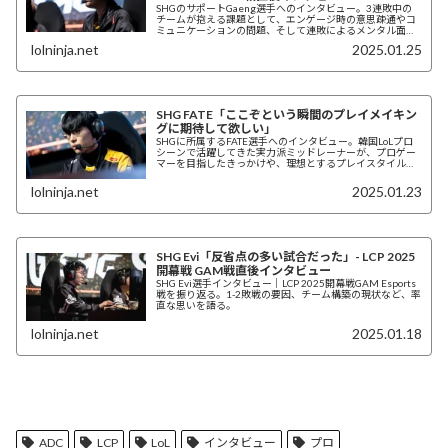
SHGのサポートGaeng選手へのインタビュー。3連敗中の
チームが抱える課題として、エンゲージ時の意思疎通やコ
ミュニケーションの問題、そして連敗によるメンタル面へ
の影響を語る。韓国人選手と日本人選手の架け橋としても
lolninja.net
2025.01.25
奮闘するGaeng選手の本音に迫る。
SHG FATE「ここぞという瞬間のプレイメイキン
グに期待して欲しい」
SHGに所属するFATE選手へのインタビュー。韓国LoLプロ
シーンで活躍してきた実力派ミッドレーナーが、プロゲー
マーを目指したきっかけや、理想とするプレイスタイルに
ついて語る。『ブルーロック』などへのアニメ愛や、Evi選
手との交流についても。
lolninja.net
2025.01.23
SHG Evi「反省点の多い試合だった」- LCP 2025
開幕戦 GAM戦直後インタビュー
SHG Evi選手インタビュー｜LCP 2025開幕戦GAM Esports
戦を振り返る。1-2敗戦の要因、チーム構築の現状など、率
直な思いを語る。
lolninja.net
2025.01.18
ADC
LCP
LoL
インタビュー
プロ