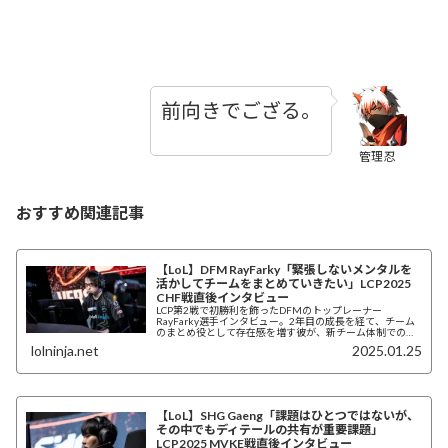
前向きでござる。
管理忍
おすすめ関連記事
【LoL】DFM RayFarky「緊張しないメンタルを
活かしてチームをまとめていきたい」LCP2025
CHF戦直後インタビュー
LCP第2戦で初勝利を飾ったDFMのトップレーナー
RayFarky選手インタビュー。2年目の成長を経て、チーム
のまとめ役として存在感を増す彼が、新チーム体制での手
応えとフィアレスドラフト時代のトップレーン戦術を語
lolninja.net
2025.01.25
る。「俺さえいれば勝てるぜ！」果たしてあのチャンピオ
ンは繰り出されるのか？
【LoL】SHG Gaeng「課題はひとつではないが、
その中でもディテールの共有が重要課題」
LCP2025 MVKE戦直後インタビュー