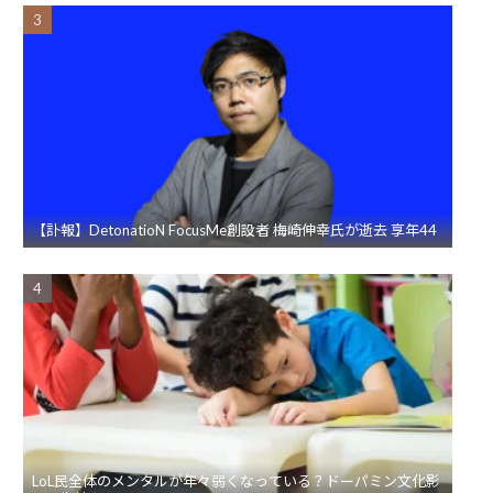
【訃報】DetonatioN FocusMe創設者 梅崎伸幸氏が逝去 享年44
LoL民全体のメンタルが年々弱くなっている？ドーパミン文化影