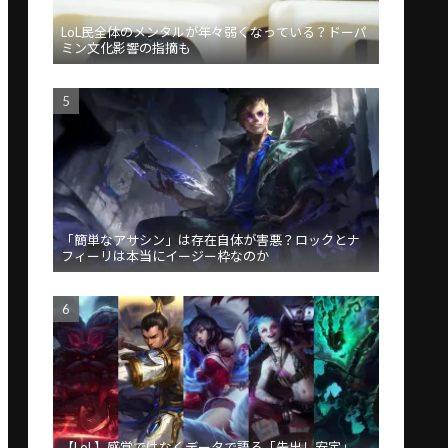
LoL民全体のメンタルが年々弱くなっている？ドーパ
ミン文化影響の指摘も
「簡単なアサシン」は存在自体が害悪？ロックとナ
フィーリは本当にイージー枠なのか
【LoL】感覚ではなくデータで語る「先出し安定」