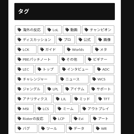
タグ
海外の反応
LoL
動画
チャンピオン
ディスカッション
プロ
公式
画像
LCK
ガイド
Worlds
メタ
PBEパッチノート
その他
ビギナー
LEC
トップ
インタビュー
ADC
チャレンジャー
ニュース
WCS
ジャングル
LPL
アイテム
サポート
アナリティクス
LJL
ミッド
TFT
MSI
LCS
ミーム
アウトプレイ
Rioterの反応
LCP
Evi
アート
バグ
ツール
データ
WR