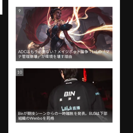
ADCはもう必要ない？メイジボット論争：LoLの「マ
ナ管理崩壊」が環境を壊す理由
Binが競技シーンからの一時離脱を発表。BLGは下部
組織のWenboを昇格