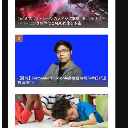
26.16でボットレーンのメイジに調整、Riotがサポー
トローミング弱体化とADC強化を予告
【訃報】DetonatioN FocusMe創設者 梅崎伸幸氏が逝
去 享年44