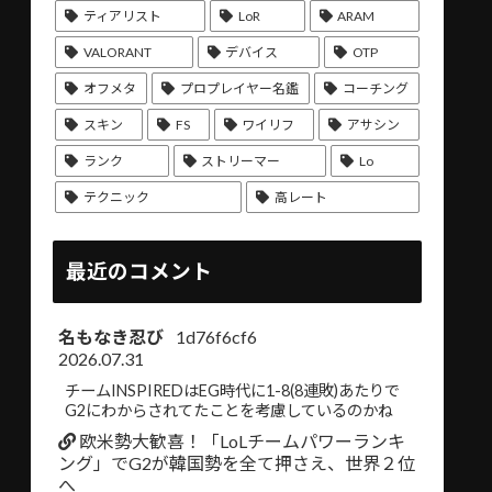
ティアリスト
LoR
ARAM
VALORANT
デバイス
OTP
オフメタ
プロプレイヤー名鑑
コーチング
スキン
FS
ワイリフ
アサシン
ランク
ストリーマー
Lo
テクニック
高レート
最近のコメント
名もなき忍び
1d76f6cf6
2026.07.31
チームINSPIREDはEG時代に1-8(8連敗)あたりで
G2にわからされてたことを考慮しているのかね
欧米勢大歓喜！「LoLチームパワーランキ
ング」でG2が韓国勢を全て押さえ、世界２位
へ