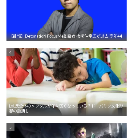
【訃報】DetonatioN FocusMe創設者 梅崎伸幸氏が逝去 享年44
LoL民全体のメンタルが年々弱くなっている？ドーパミン文化影
響の指摘も