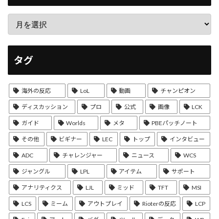
タグ
海外の反応
LoL
動画
チャンピオン
ディスカッション
プロ
公式
画像
LCK
ガイド
Worlds
メタ
PBEパッチノート
その他
ビギナー
LEC
トップ
インタビュー
ADC
チャレンジャー
ニュース
WCS
ジャングル
LPL
アイテム
サポート
アナリティクス
LJL
ミッド
TFT
MSI
LCS
ミーム
アウトプレイ
Rioterの反応
LCP