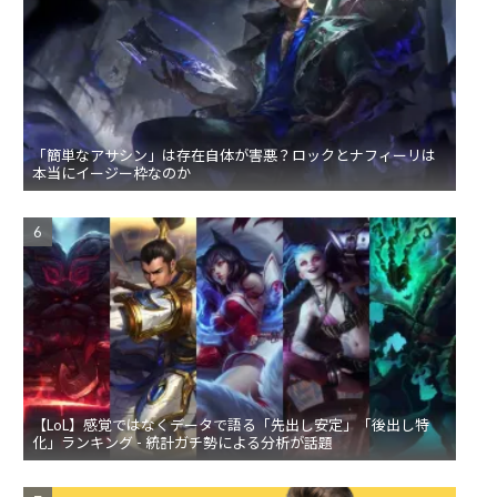
「簡単なアサシン」は存在自体が害悪？ロックとナフィーリは
本当にイージー枠なのか
【LoL】感覚ではなくデータで語る「先出し安定」「後出し特
化」ランキング - 統計ガチ勢による分析が話題