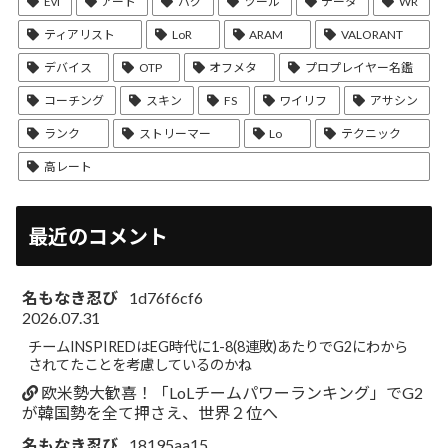
Evi
アート
バグ
ツール
データ
WR
ティアリスト
LoR
ARAM
VALORANT
デバイス
OTP
オフメタ
プロプレイヤー名鑑
コーチング
スキン
FS
ワイリフ
アサシン
ランク
ストリーマー
Lo
テクニック
高レート
最近のコメント
名もなき忍び
1d76f6cf6
2026.07.31
チームINSPIREDはEG時代に1-8(8連敗)あたりでG2にわから
されてたことを考慮しているのかね
欧米勢大歓喜！「LoLチームパワーランキング」でG2
が韓国勢を全て押さえ、世界２位へ
名もなき忍び
18195aa15