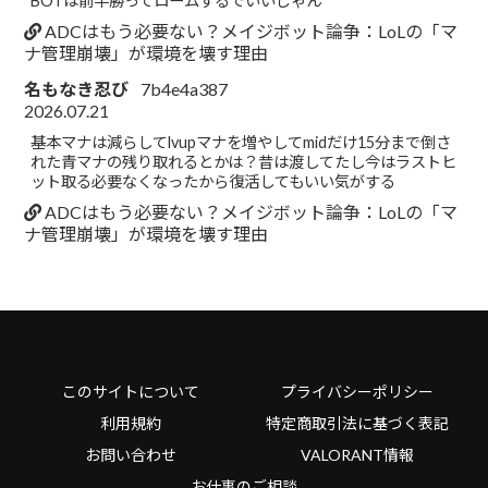
BOTは前半勝ってロームするでいいじゃん
ADCはもう必要ない？メイジボット論争：LoLの「マ
ナ管理崩壊」が環境を壊す理由
名もなき忍び
7b4e4a387
2026.07.21
基本マナは減らしてlvupマナを増やしてmidだけ15分まで倒さ
れた青マナの残り取れるとかは？昔は渡してたし今はラストヒ
ット取る必要なくなったから復活してもいい気がする
ADCはもう必要ない？メイジボット論争：LoLの「マ
ナ管理崩壊」が環境を壊す理由
このサイトについて
プライバシーポリシー
利用規約
特定商取引法に基づく表記
お問い合わせ
VALORANT情報
お仕事のご相談