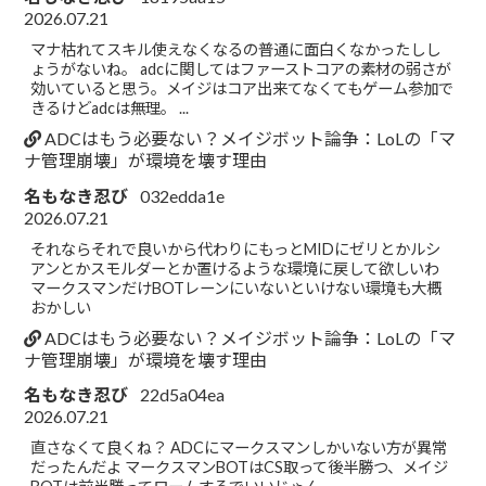
2026.07.21
マナ枯れてスキル使えなくなるの普通に面白くなかったしし
ょうがないね。 adcに関してはファーストコアの素材の弱さが
効いていると思う。メイジはコア出来てなくてもゲーム参加で
きるけどadcは無理。 ...
ADCはもう必要ない？メイジボット論争：LoLの「マ
ナ管理崩壊」が環境を壊す理由
名もなき忍び
032edda1e
2026.07.21
それならそれで良いから代わりにもっとMIDにゼリとかルシ
アンとかスモルダーとか置けるような環境に戻して欲しいわ
マークスマンだけBOTレーンにいないといけない環境も大概
おかしい
ADCはもう必要ない？メイジボット論争：LoLの「マ
ナ管理崩壊」が環境を壊す理由
名もなき忍び
22d5a04ea
2026.07.21
直さなくて良くね？ ADCにマークスマンしかいない方が異常
だったんだよ マークスマンBOTはCS取って後半勝つ、メイジ