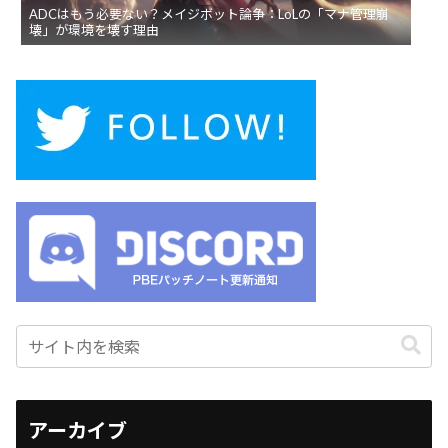
ADCはもう必要ない？メイジボット論争：LoLの「マナ管理崩
壊」が環境を壊す理由
アーカイブ