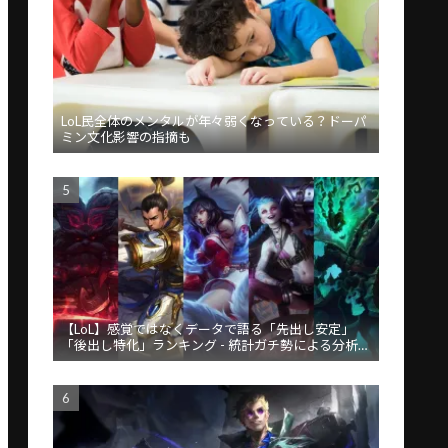
LoL民全体のメンタルが年々弱くなっている？ドーパ
ミン文化影響の指摘も
【LoL】感覚ではなくデータで語る「先出し安定」
「後出し特化」ランキング - 統計ガチ勢による分析が
話題