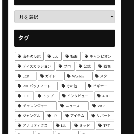
タグ
海外の反応
LoL
動画
チャンピオン
ディスカッション
プロ
公式
画像
LCK
ガイド
Worlds
メタ
PBEパッチノート
その他
ビギナー
LEC
トップ
インタビュー
ADC
チャレンジャー
ニュース
WCS
ジャングル
LPL
アイテム
サポート
アナリティクス
LJL
ミッド
TFT