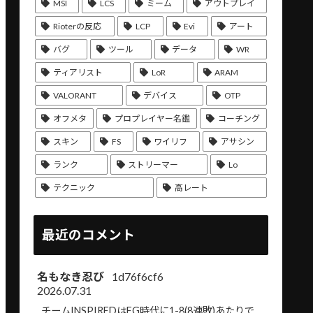
MSI
LCS
ミーム
アウトプレイ
Rioterの反応
LCP
Evi
アート
バグ
ツール
データ
WR
ティアリスト
LoR
ARAM
VALORANT
デバイス
OTP
オフメタ
プロプレイヤー名鑑
コーチング
スキン
FS
ワイリフ
アサシン
ランク
ストリーマー
Lo
テクニック
高レート
最近のコメント
名もなき忍び
1d76f6cf6
2026.07.31
チームINSPIREDはEG時代に1-8(8連敗)あたりで