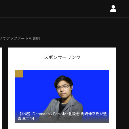
についてアップデートを表明
スポンサーリンク
【訃報】DetonatioN FocusMe創設者 梅崎伸幸氏が逝
去 享年44