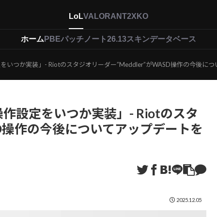
LoL
VALORANT
2XKO
ホーム
PBEパッチノート26.13
スキンデータベース
いつか実装」- Riotのスタジオリーダー”Meddler”がWASD操作の今後
作設定をいつか実装」- Riotのスタ
WASD操作の今後についてアップデートを
2025.12.05