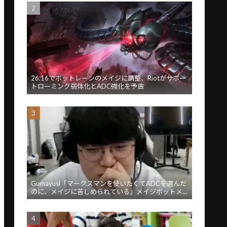
26.16でボットレーンのメイジに調整、Riotがサポー
トローミング弱体化とADC強化を予告
Gumayusi「マークスマンを使いたくてADCを選んだ
のに、メイジに苦しめられている」メイジボットメ
タに苦言